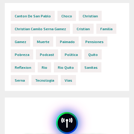
Canton De San Pablo
Choco
Christian
Christian Camilo Serna Gamez
Cristian
Familia
Gamez
Muerte
Paimado
Pensiones
Pobreza
Podcast
Politica
Quito
Reflexion
Rio
Rio Quito
Sanitas
Serna
Tecnologia
Vias