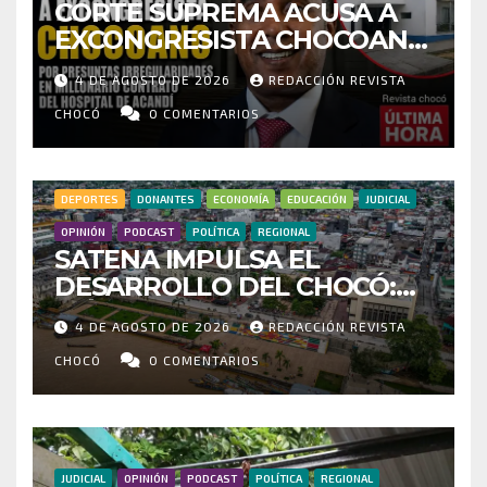
CORTE SUPREMA ACUSA A
EXCONGRESISTA CHOCOANO
POR PRESUNTAS
4 DE AGOSTO DE 2026
REDACCIÓN REVISTA
IRREGULARIDADES EN
MILLONARIO CONTRATO DEL
CHOCÓ
0 COMENTARIOS
HOSPITAL DE ACANDÍ
DEPORTES
DONANTES
ECONOMÍA
EDUCACIÓN
JUDICIAL
OPINIÓN
PODCAST
POLÍTICA
REGIONAL
SATENA IMPULSA EL
DESARROLLO DEL CHOCÓ:
MÁS DE 35 MIL PASAJEROS
4 DE AGOSTO DE 2026
REDACCIÓN REVISTA
MOVILIZADOS Y NUEVAS
RUTAS FORTALECEN LA
CHOCÓ
0 COMENTARIOS
CONECTIVIDAD
JUDICIAL
OPINIÓN
PODCAST
POLÍTICA
REGIONAL