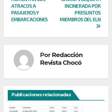
entradas
ATRACOS A
INCINERADA POR
PASAJEROS Y
PRESUNTOS
EMBARCACIONES
MIEMBROS DEL ELN
Por
Redacción
Revista Chocó
Publicaciones relacionadas