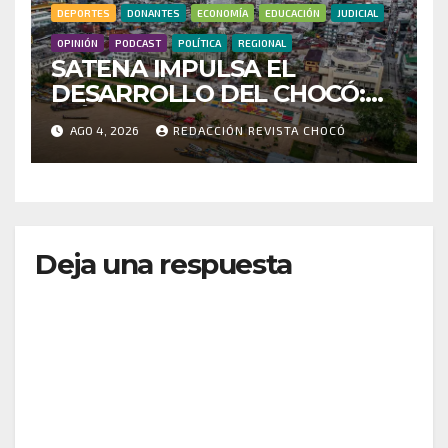
DEPORTES
DONANTES
ECONOMÍA
EDUCACIÓN
JUDICIAL
OPINIÓN
PODCAST
POLÍTICA
REGIONAL
SATENA IMPULSA EL
DESARROLLO DEL CHOCÓ:
MÁS DE 35 MIL PASAJEROS
AGO 4, 2026
REDACCIÓN REVISTA CHOCÓ
MOVILIZADOS Y NUEVAS
RUTAS FORTALECEN LA
CONECTIVIDAD
Deja una respuesta
Tu dirección de correo electrónico no será
publicada.
Los campos obligatorios están marcados
con
*
Comentario
*