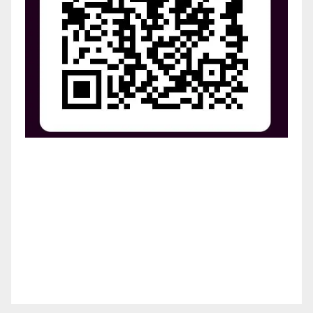
¡Apoya el crecimiento de Revista Chocó!
¡Necesitamos tu ayuda para llevar nuestra revista al
siguiente nivel! Tu donación hace la diferencia.
¡Únete a nosotros para inspirar, informar y conectar
a nuestra comunidad!
¡Gracias por tu generosidad!