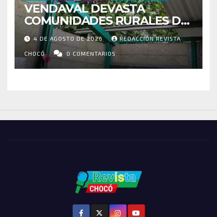
VENDAVAL DEVASTA
COMUNIDADES RURALES DE
RIOSUCIO: ESCUELAS,
4 DE AGOSTO DE 2026
REDACCIÓN REVISTA
VIVIENDAS Y CEMENTERIO
ENTRE LOS AFECTADOS
CHOCÓ
0 COMENTARIOS