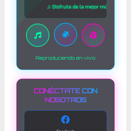
♫ Disfruta de la mejor música las 24 horas
Reproduciendo en vivo
CONÉCTATE CON
NOSOTROS