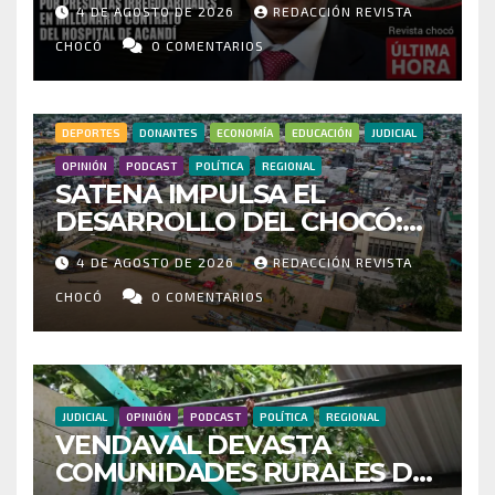
4 DE AGOSTO DE 2026
REDACCIÓN REVISTA
IRREGULARIDADES EN
MILLONARIO CONTRATO DEL
CHOCÓ
0 COMENTARIOS
HOSPITAL DE ACANDÍ
DEPORTES
DONANTES
ECONOMÍA
EDUCACIÓN
JUDICIAL
OPINIÓN
PODCAST
POLÍTICA
REGIONAL
SATENA IMPULSA EL
DESARROLLO DEL CHOCÓ:
MÁS DE 35 MIL PASAJEROS
4 DE AGOSTO DE 2026
REDACCIÓN REVISTA
MOVILIZADOS Y NUEVAS
RUTAS FORTALECEN LA
CHOCÓ
0 COMENTARIOS
CONECTIVIDAD
JUDICIAL
OPINIÓN
PODCAST
POLÍTICA
REGIONAL
VENDAVAL DEVASTA
COMUNIDADES RURALES DE