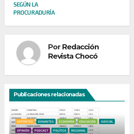
SEGÚN LA
PROCURADURÍA
Por
Redacción
Revista Chocó
Publicaciones relacionadas
DEPORTES
DONANTES
ECONOMÍA
EDUCACIÓN
JUDICIAL
OPINIÓN
PODCAST
POLÍTICA
REGIONAL