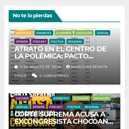
No te lo pierdas
DEPORTES
DONANTES
ECONOMÍA
EDUCACIÓN
JUDICIAL
OPINIÓN
PODCAST
POLÍTICA
REGIONAL
ATRATO EN EL CENTRO DE
LA POLÉMICA: PACTO
HISTÓRICO CUESTIONA
4 DE AGOSTO DE 2026
REDACCIÓN REVISTA
CENSO ELECTORAL Y PIDE
INVESTIGAR PRESUNTO
CHOCÓ
0 COMENTARIOS
FRAUDE
CULTURA
DEPORTES
DONANTES
ECONOMÍA
EDUCACIÓN
JUDICIAL
OPINIÓN
PODCAST
POLÍTICA
REGIONAL
CORTE SUPREMA ACUSA A
EXCONGRESISTA CHOCOANO
POR PRESUNTAS