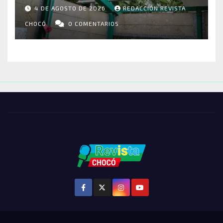
RIOSUCIO: ESCUELAS,
4 DE AGOSTO DE 2026
REDACCIÓN REVISTA
VIVIENDAS Y CEMENTERIO
ENTRE LOS AFECTADOS
CHOCÓ
0 COMENTARIOS