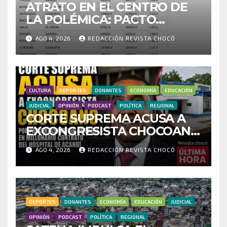
ATRATO EN EL CENTRO DE
LA POLÉMICA: PACTO
HISTÓRICO CUESTIONA
AGO 4, 2026
REDACCIÓN REVISTA CHOCÓ
CENSO ELECTORAL Y PIDE
INVESTIGAR PRESUNTO
FRAUDE
CULTURA
DEPORTES
DONANTES
ECONOMÍA
EDUCACIÓN
JUDICIAL
OPINIÓN
PODCAST
POLÍTICA
REGIONAL
CORTE SUPREMA ACUSA A
EXCONGRESISTA CHOCOANO
POR PRESUNTAS
AGO 4, 2026
REDACCIÓN REVISTA CHOCÓ
IRREGULARIDADES EN
MILLONARIO CONTRATO
DEL HOSPITAL DE ACANDÍ
DEPORTES
DONANTES
ECONOMÍA
EDUCACIÓN
JUDICIAL
OPINIÓN
PODCAST
POLÍTICA
REGIONAL