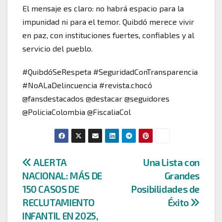
El mensaje es claro: no habrá espacio para la
impunidad ni para el temor. Quibdó merece vivir
en paz, con instituciones fuertes, confiables y al
servicio del pueblo.
#QuibdóSeRespeta #SeguridadConTransparencia
#NoALaDelincuencia #revista.chocó
@fansdestacados @destacar @seguidores
@PoliciaColombia @FiscaliaCol
Navegación
ALERTA
Una Lista con
NACIONAL: MÁS DE
Grandes
de
150 CASOS DE
Posibilidades de
entradas
RECLUTAMIENTO
Éxito
INFANTIL EN 2025,