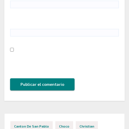
Web
Guarda mi nombre, correo electrónico y web en
este navegador para la próxima vez que comente.
Canton De San Pablo
Choco
Christian