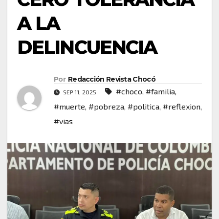
A LA
DELINCUENCIA
Por
Redacción Revista Chocó
#choco
,
#familia
,
SEP 11, 2025
#muerte
,
#pobreza
,
#politica
,
#reflexion
,
#vias