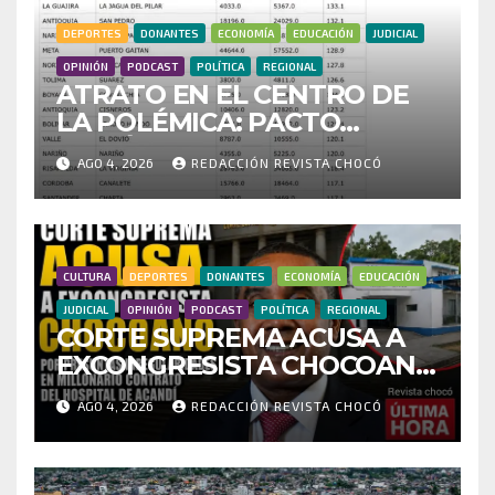
DEPORTES
DONANTES
ECONOMÍA
EDUCACIÓN
JUDICIAL
OPINIÓN
PODCAST
POLÍTICA
REGIONAL
ATRATO EN EL CENTRO DE
LA POLÉMICA: PACTO
HISTÓRICO CUESTIONA
AGO 4, 2026
REDACCIÓN REVISTA CHOCÓ
CENSO ELECTORAL Y PIDE
INVESTIGAR PRESUNTO
FRAUDE
CULTURA
DEPORTES
DONANTES
ECONOMÍA
EDUCACIÓN
JUDICIAL
OPINIÓN
PODCAST
POLÍTICA
REGIONAL
CORTE SUPREMA ACUSA A
EXCONGRESISTA CHOCOANO
POR PRESUNTAS
AGO 4, 2026
REDACCIÓN REVISTA CHOCÓ
IRREGULARIDADES EN
MILLONARIO CONTRATO
DEL HOSPITAL DE ACANDÍ