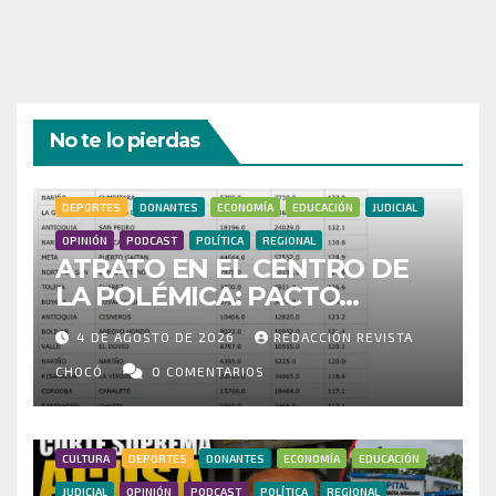
No te lo pierdas
DEPORTES
DONANTES
ECONOMÍA
EDUCACIÓN
JUDICIAL
OPINIÓN
PODCAST
POLÍTICA
REGIONAL
ATRATO EN EL CENTRO DE
LA POLÉMICA: PACTO
HISTÓRICO CUESTIONA
4 DE AGOSTO DE 2026
REDACCIÓN REVISTA
CENSO ELECTORAL Y PIDE
INVESTIGAR PRESUNTO
CHOCÓ
0 COMENTARIOS
FRAUDE
CULTURA
DEPORTES
DONANTES
ECONOMÍA
EDUCACIÓN
JUDICIAL
OPINIÓN
PODCAST
POLÍTICA
REGIONAL