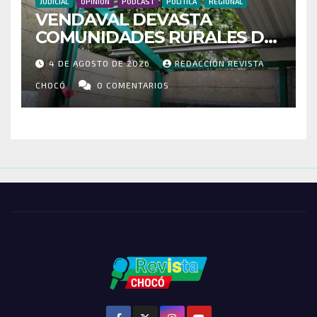
JUDICIAL
OPINIÓN
PODCAST
POLÍTICA
REGIONAL
VENDAVAL DEVASTA
COMUNIDADES RURALES DE
RIOSUCIO: ESCUELAS,
4 DE AGOSTO DE 2026
REDACCIÓN REVISTA
VIVIENDAS Y CEMENTERIO
ENTRE LOS AFECTADOS
CHOCÓ
0 COMENTARIOS