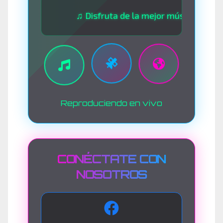
♫ Disfruta de la mejor música las 24 horas
Reproduciendo en vivo
CONÉCTATE CON
NOSOTROS