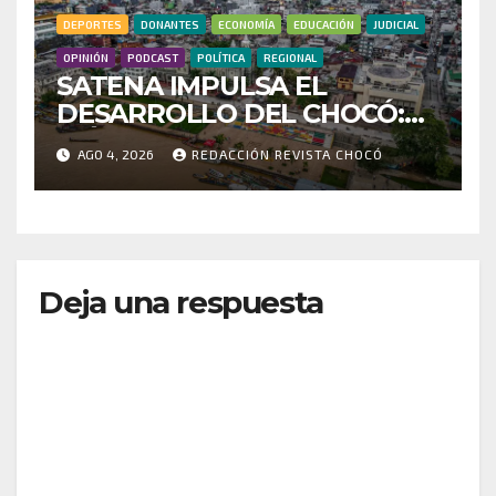
DEPORTES
DONANTES
ECONOMÍA
EDUCACIÓN
JUDICIAL
OPINIÓN
PODCAST
POLÍTICA
REGIONAL
SATENA IMPULSA EL
DESARROLLO DEL CHOCÓ:
MÁS DE 35 MIL PASAJEROS
AGO 4, 2026
REDACCIÓN REVISTA CHOCÓ
MOVILIZADOS Y NUEVAS
RUTAS FORTALECEN LA
CONECTIVIDAD
Deja una respuesta
Tu dirección de correo electrónico no será
publicada.
Los campos obligatorios están marcados
con
*
Comentario
*