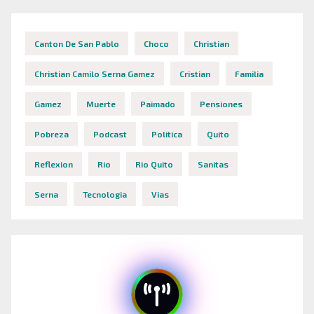
Canton De San Pablo
Choco
Christian
Christian Camilo Serna Gamez
Cristian
Familia
Gamez
Muerte
Paimado
Pensiones
Pobreza
Podcast
Politica
Quito
Reflexion
Rio
Rio Quito
Sanitas
Serna
Tecnologia
Vias