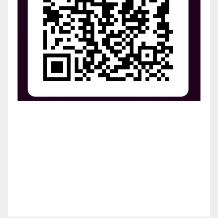
¡Apoya el crecimiento de Revista Chocó!
¡Necesitamos tu ayuda para llevar nuestra revista al
siguiente nivel! Tu donación hace la diferencia.
¡Únete a nosotros para inspirar, informar y conectar
a nuestra comunidad!
¡Gracias por tu generosidad!