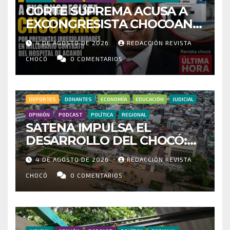
CORTE SUPREMA ACUSA A
EXCONGRESISTA CHOCOANO
POR PRESUNTAS
4 DE AGOSTO DE 2026
REDACCIÓN REVISTA
IRREGULARIDADES EN
MILLONARIO CONTRATO DEL
CHOCÓ
0 COMENTARIOS
HOSPITAL DE ACANDÍ
DEPORTES
DONANTES
ECONOMÍA
EDUCACIÓN
JUDICIAL
OPINIÓN
PODCAST
POLÍTICA
REGIONAL
SATENA IMPULSA EL
DESARROLLO DEL CHOCÓ:
MÁS DE 35 MIL PASAJEROS
4 DE AGOSTO DE 2026
REDACCIÓN REVISTA
MOVILIZADOS Y NUEVAS
RUTAS FORTALECEN LA
CHOCÓ
0 COMENTARIOS
CONECTIVIDAD