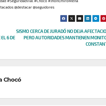
idad #SeguridadVial #Chocó #JhonEmiroMena
tacados @destacar @seguidores
SISMO CERCA DE JURADÓ NO DEJA AFECTACI
EL 6 DE
PERO AUTORIDADES MANTIENEN MONIT
CONSTAN
a Chocó