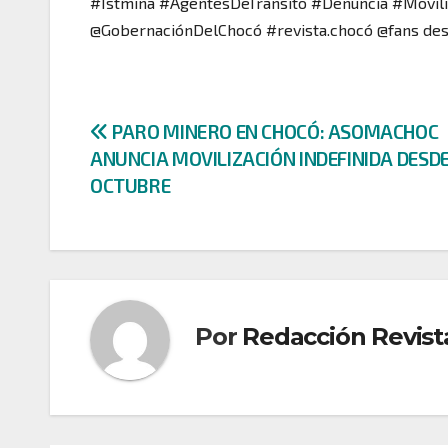
#Istmina #AgentesDeTránsito #Denuncia #Movil
@GobernaciónDelChocó #revista.chocó @fans des
Navegación
PARO MINERO EN CHOCÓ: ASOMACHOC
ANUNCIA MOVILIZACIÓN INDEFINIDA DESDE 
de
OCTUBRE
entradas
Por
Redacción Revist