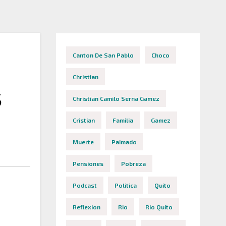
Canton De San Pablo
Choco
Christian
S
Christian Camilo Serna Gamez
Cristian
Familia
Gamez
Muerte
Paimado
Pensiones
Pobreza
Podcast
Politica
Quito
Reflexion
Rio
Rio Quito