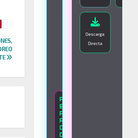
I
V
O
Descarga
ONES,
Directa
OREO
TE
R
E
P
R
O
D