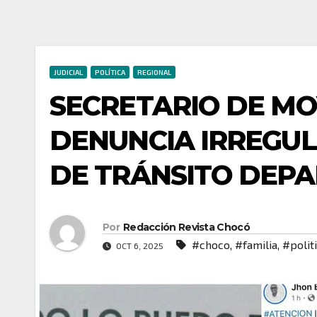
JUDICIAL
POLÍTICA
REGIONAL
SECRETARIO DE MO
DENUNCIA IRREGU
DE TRÁNSITO DEP
Por
Redacción Revista Chocó
#choco
,
#familia
,
#polit
OCT 6, 2025