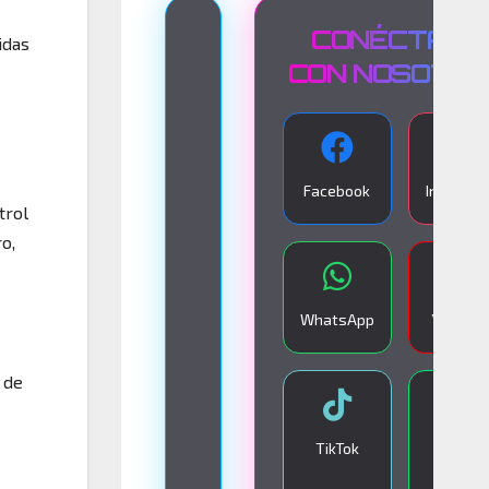
T
CONÉCTATE
idas
R
CON NOSOTR
A
N
S
Facebook
Instagra
M
trol
I
o,
S
I
WhatsApp
YouTub
Ó
N
 de
E
N
TikTok
Google
V
Play