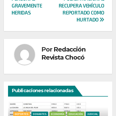
entradas
GRAVEMENTE
RECUPERA VEHÍCULO
HERIDAS
REPORTADO COMO
HURTADO
Por
Redacción
Revista Chocó
Publicaciones relacionadas
DEPORTES
DONANTES
ECONOMÍA
EDUCACIÓN
JUDICIAL