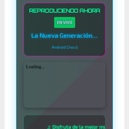
REPRODUCIENDO AHORA
EN VIVO
La Nueva Generación Del Sistema
Android Chocó
♫ Disfruta de la mejor música las 24 hora