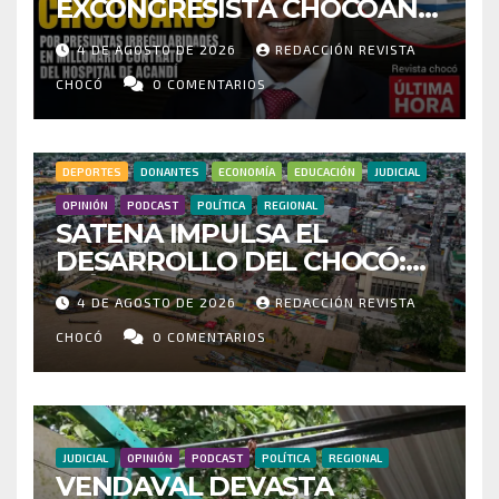
EXCONGRESISTA CHOCOANO
POR PRESUNTAS
4 DE AGOSTO DE 2026
REDACCIÓN REVISTA
IRREGULARIDADES EN
MILLONARIO CONTRATO DEL
CHOCÓ
0 COMENTARIOS
HOSPITAL DE ACANDÍ
DEPORTES
DONANTES
ECONOMÍA
EDUCACIÓN
JUDICIAL
OPINIÓN
PODCAST
POLÍTICA
REGIONAL
SATENA IMPULSA EL
DESARROLLO DEL CHOCÓ:
MÁS DE 35 MIL PASAJEROS
4 DE AGOSTO DE 2026
REDACCIÓN REVISTA
MOVILIZADOS Y NUEVAS
RUTAS FORTALECEN LA
CHOCÓ
0 COMENTARIOS
CONECTIVIDAD
JUDICIAL
OPINIÓN
PODCAST
POLÍTICA
REGIONAL
VENDAVAL DEVASTA