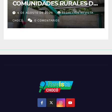
COMUNIDADES RURALES DE
RIOSUCIO: ESCUELAS,
4 DE AGOSTO DE 2026
REDACCIÓN REVISTA
VIVIENDAS Y CEMENTERIO
ENTRE LOS AFECTADOS
CHOCÓ
0 COMENTARIOS