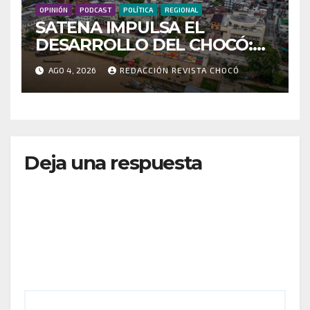
OPINIÓN
PODCAST
POLÍTICA
REGIONAL
SATENA IMPULSA EL
DESARROLLO DEL CHOCÓ:
MÁS DE 35 MIL PASAJEROS
AGO 4, 2026
REDACCIÓN REVISTA CHOCÓ
MOVILIZADOS Y NUEVAS
RUTAS FORTALECEN LA
CONECTIVIDAD
Deja una respuesta
Tu dirección de correo electrónico no será
publicada.
Los campos obligatorios están marcados
con
*
Comentario
*