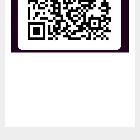
¡Apoya el crecimiento de Revista Chocó!
¡Necesitamos tu ayuda para llevar nuestra revista al
siguiente nivel! Tu donación hace la diferencia.
¡Únete a nosotros para inspirar, informar y conectar
a nuestra comunidad!
¡Gracias por tu generosidad!