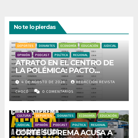
No te lo pierdas
DEPORTES
DONANTES
ECONOMÍA
EDUCACIÓN
JUDICIAL
OPINIÓN
PODCAST
POLÍTICA
REGIONAL
ATRATO EN EL CENTRO DE
LA POLÉMICA: PACTO
HISTÓRICO CUESTIONA
4 DE AGOSTO DE 2026
REDACCIÓN REVISTA
CENSO ELECTORAL Y PIDE
INVESTIGAR PRESUNTO
CHOCÓ
0 COMENTARIOS
FRAUDE
CULTURA
DEPORTES
DONANTES
ECONOMÍA
EDUCACIÓN
JUDICIAL
OPINIÓN
PODCAST
POLÍTICA
REGIONAL
CORTE SUPREMA ACUSA A