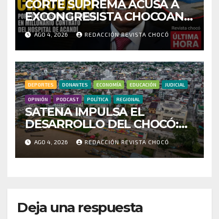
CORTE SUPREMA ACUSA A
EXCONGRESISTA CHOCOANO
POR PRESUNTAS
AGO 4, 2026
REDACCIÓN REVISTA CHOCÓ
IRREGULARIDADES EN
MILLONARIO CONTRATO
DEL HOSPITAL DE ACANDÍ
DEPORTES
DONANTES
ECONOMÍA
EDUCACIÓN
JUDICIAL
OPINIÓN
PODCAST
POLÍTICA
REGIONAL
SATENA IMPULSA EL
DESARROLLO DEL CHOCÓ:
MÁS DE 35 MIL PASAJEROS
AGO 4, 2026
REDACCIÓN REVISTA CHOCÓ
MOVILIZADOS Y NUEVAS
RUTAS FORTALECEN LA
CONECTIVIDAD
Deja una respuesta