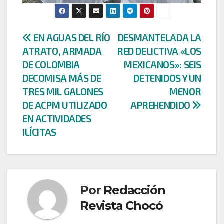
Navegación
EN AGUAS DEL RÍO
DESMANTELADA LA
ATRATO, ARMADA
RED DELICTIVA «LOS
de
DE COLOMBIA
MEXICANOS»: SEIS
entradas
DECOMISA MÁS DE
DETENIDOS Y UN
TRES MIL GALONES
MENOR
DE ACPM UTILIZADO
APREHENDIDO
EN ACTIVIDADES
ILÍCITAS
Por
Redacción
Revista Chocó