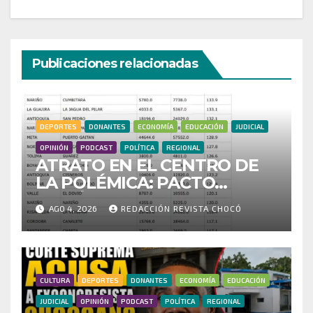
Publicaciones relacionadas
DEPORTES
DONANTES
ECONOMÍA
EDUCACIÓN
JUDICIAL
OPINIÓN
PODCAST
POLÍTICA
REGIONAL
ATRATO EN EL CENTRO DE
LA POLÉMICA: PACTO
HISTÓRICO CUESTIONA
AGO 4, 2026
REDACCIÓN REVISTA CHOCÓ
CENSO ELECTORAL Y PIDE
INVESTIGAR PRESUNTO
FRAUDE
CULTURA
DEPORTES
DONANTES
ECONOMÍA
EDUCACIÓN
JUDICIAL
OPINIÓN
PODCAST
POLÍTICA
REGIONAL