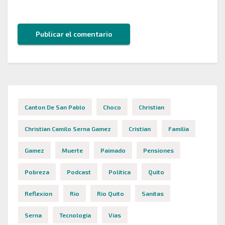
este navegador para la próxima vez que comente.
Canton De San Pablo
Choco
Christian
Christian Camilo Serna Gamez
Cristian
Familia
Gamez
Muerte
Paimado
Pensiones
Pobreza
Podcast
Politica
Quito
Reflexion
Rio
Rio Quito
Sanitas
Serna
Tecnologia
Vias