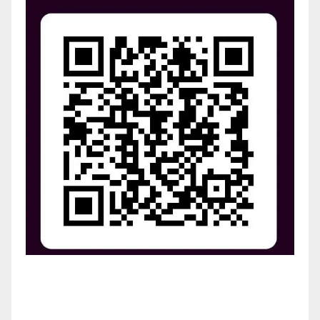
¡Apoya el crecimiento de Revista Chocó!
¡Necesitamos tu ayuda para llevar nuestra revista al