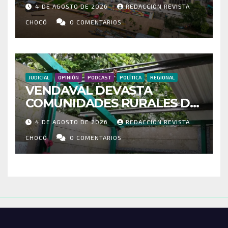
MÁS DE 35 MIL PASAJEROS
4 DE AGOSTO DE 2026
REDACCIÓN REVISTA
MOVILIZADOS Y NUEVAS
RUTAS FORTALECEN LA
CHOCÓ
0 COMENTARIOS
CONECTIVIDAD
JUDICIAL
OPINIÓN
PODCAST
POLÍTICA
REGIONAL
VENDAVAL DEVASTA
COMUNIDADES RURALES DE
RIOSUCIO: ESCUELAS,
4 DE AGOSTO DE 2026
REDACCIÓN REVISTA
VIVIENDAS Y CEMENTERIO
ENTRE LOS AFECTADOS
CHOCÓ
0 COMENTARIOS