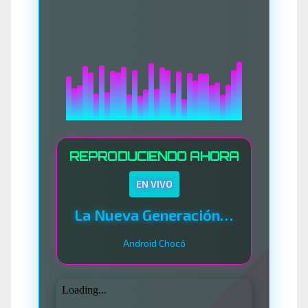
REPRODUCIENDO AHORA
EN VIVO
La Nueva Generación Del Sistema
Android Chocó