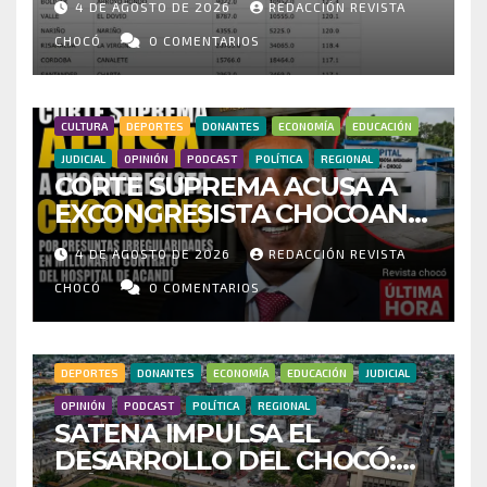
4 DE AGOSTO DE 2026
REDACCIÓN REVISTA
CENSO ELECTORAL Y PIDE
INVESTIGAR PRESUNTO
CHOCÓ
0 COMENTARIOS
FRAUDE
CULTURA
DEPORTES
DONANTES
ECONOMÍA
EDUCACIÓN
JUDICIAL
OPINIÓN
PODCAST
POLÍTICA
REGIONAL
CORTE SUPREMA ACUSA A
EXCONGRESISTA CHOCOANO
POR PRESUNTAS
4 DE AGOSTO DE 2026
REDACCIÓN REVISTA
IRREGULARIDADES EN
MILLONARIO CONTRATO DEL
CHOCÓ
0 COMENTARIOS
HOSPITAL DE ACANDÍ
DEPORTES
DONANTES
ECONOMÍA
EDUCACIÓN
JUDICIAL
OPINIÓN
PODCAST
POLÍTICA
REGIONAL
SATENA IMPULSA EL
DESARROLLO DEL CHOCÓ: