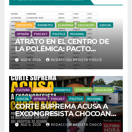
DEPORTES
DONANTES
ECONOMÍA
EDUCACIÓN
JUDICIAL
OPINIÓN
PODCAST
POLÍTICA
REGIONAL
ATRATO EN EL CENTRO DE
LA POLÉMICA: PACTO
HISTÓRICO CUESTIONA
AGO 4, 2026
REDACCIÓN REVISTA CHOCÓ
CENSO ELECTORAL Y PIDE
INVESTIGAR PRESUNTO
FRAUDE
CULTURA
DEPORTES
DONANTES
ECONOMÍA
EDUCACIÓN
JUDICIAL
OPINIÓN
PODCAST
POLÍTICA
REGIONAL
CORTE SUPREMA ACUSA A
EXCONGRESISTA CHOCOANO
POR PRESUNTAS
AGO 4, 2026
REDACCIÓN REVISTA CHOCÓ
IRREGULARIDADES EN