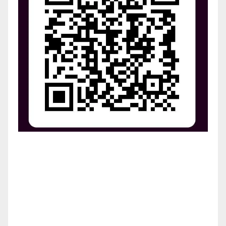
¡Apoya el crecimiento de Revista Chocó!
¡Necesitamos tu ayuda para llevar nuestra revista al
siguiente nivel! Tu donación hace la diferencia.
¡Únete a nosotros para inspirar, informar y conectar
a nuestra comunidad!