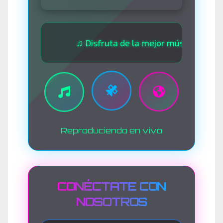
♫ Disfruta de la mejor música las 24 horas
Reproduciendo en vivo
CONÉCTATE CON
NOSOTROS