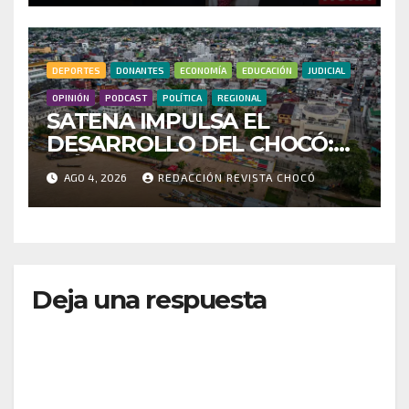
MILLONARIO CONTRATO
DEL HOSPITAL DE ACANDÍ
DEPORTES
DONANTES
ECONOMÍA
EDUCACIÓN
JUDICIAL
OPINIÓN
PODCAST
POLÍTICA
REGIONAL
SATENA IMPULSA EL
DESARROLLO DEL CHOCÓ:
MÁS DE 35 MIL PASAJEROS
AGO 4, 2026
REDACCIÓN REVISTA CHOCÓ
MOVILIZADOS Y NUEVAS
RUTAS FORTALECEN LA
CONECTIVIDAD
Deja una respuesta
Tu dirección de correo electrónico no será
publicada.
Los campos obligatorios están marcados
con
*