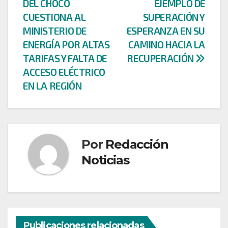
DEL CHOCÓ
EJEMPLO DE
de
CUESTIONA AL
SUPERACIÓN Y
entradas
MINISTERIO DE
ESPERANZA EN SU
ENERGÍA POR ALTAS
CAMINO HACIA LA
TARIFAS Y FALTA DE
RECUPERACIÓN
ACCESO ELÉCTRICO
EN LA REGIÓN
Por
Redacción
Noticias
Publicaciones relacionadas