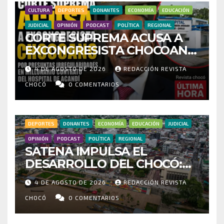
CULTURA
DEPORTES
DONANTES
ECONOMÍA
EDUCACIÓN
JUDICIAL
OPINIÓN
PODCAST
POLÍTICA
REGIONAL
CORTE SUPREMA ACUSA A
EXCONGRESISTA CHOCOANO
POR PRESUNTAS
4 DE AGOSTO DE 2026
REDACCIÓN REVISTA
IRREGULARIDADES EN
MILLONARIO CONTRATO DEL
CHOCÓ
0 COMENTARIOS
HOSPITAL DE ACANDÍ
DEPORTES
DONANTES
ECONOMÍA
EDUCACIÓN
JUDICIAL
OPINIÓN
PODCAST
POLÍTICA
REGIONAL
SATENA IMPULSA EL
DESARROLLO DEL CHOCÓ:
MÁS DE 35 MIL PASAJEROS
4 DE AGOSTO DE 2026
REDACCIÓN REVISTA
MOVILIZADOS Y NUEVAS
RUTAS FORTALECEN LA
CHOCÓ
0 COMENTARIOS
CONECTIVIDAD