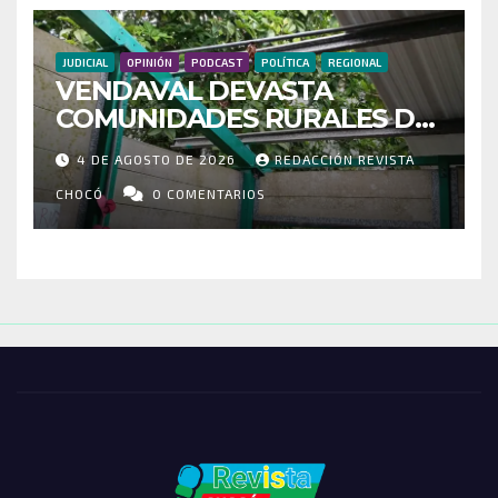
JUDICIAL
OPINIÓN
PODCAST
POLÍTICA
REGIONAL
VENDAVAL DEVASTA
COMUNIDADES RURALES DE
RIOSUCIO: ESCUELAS,
4 DE AGOSTO DE 2026
REDACCIÓN REVISTA
VIVIENDAS Y CEMENTERIO
ENTRE LOS AFECTADOS
CHOCÓ
0 COMENTARIOS