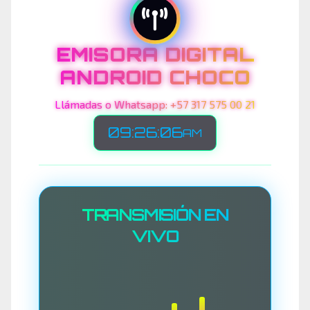
EMISORA DIGITAL
ANDROID CHOCO
Llámadas o Whatsapp: +57 317 575 00 21
09:26:09
AM
TRANSMISIÓN EN
VIVO