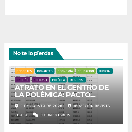
¡Gracias por tu generosidad!
No te lo pierdas
DEPORTES
DONANTES
ECONOMÍA
EDUCACIÓN
JUDICIAL
OPINIÓN
PODCAST
POLÍTICA
REGIONAL
ATRATO EN EL CENTRO DE
LA POLÉMICA: PACTO
HISTÓRICO CUESTIONA
4 DE AGOSTO DE 2026
REDACCIÓN REVISTA
CENSO ELECTORAL Y PIDE
INVESTIGAR PRESUNTO
CHOCÓ
0 COMENTARIOS
FRAUDE