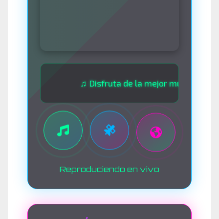
♫ Disfruta de la mejor música las 24 hor
Reproduciendo en vivo