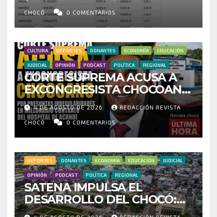
CENSO ELECTORAL Y PIDE
INVESTIGAR PRESUNTO
CHOCÓ
0 COMENTARIOS
FRAUDE
CULTURA
DEPORTES
DONANTES
ECONOMÍA
EDUCACIÓN
JUDICIAL
OPINIÓN
PODCAST
POLÍTICA
REGIONAL
CORTE SUPREMA ACUSA A
EXCONGRESISTA CHOCOANO
POR PRESUNTAS
4 DE AGOSTO DE 2026
REDACCIÓN REVISTA
IRREGULARIDADES EN
MILLONARIO CONTRATO DEL
CHOCÓ
0 COMENTARIOS
HOSPITAL DE ACANDÍ
DEPORTES
DONANTES
ECONOMÍA
EDUCACIÓN
JUDICIAL
OPINIÓN
PODCAST
POLÍTICA
REGIONAL
SATENA IMPULSA EL
DESARROLLO DEL CHOCÓ:
MÁS DE 35 MIL PASAJEROS
4 DE AGOSTO DE 2026
REDACCIÓN REVISTA