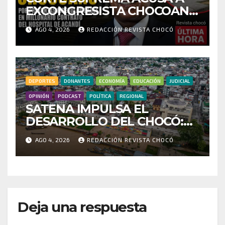
EXCONGRESISTA CHOCOANO
POR PRESUNTAS
AGO 4, 2026
REDACCIÓN REVISTA CHOCÓ
IRREGULARIDADES EN
MILLONARIO CONTRATO
DEL HOSPITAL DE ACANDÍ
DEPORTES
DONANTES
ECONOMÍA
EDUCACIÓN
JUDICIAL
OPINIÓN
PODCAST
POLÍTICA
REGIONAL
SATENA IMPULSA EL
DESARROLLO DEL CHOCÓ:
MÁS DE 35 MIL PASAJEROS
AGO 4, 2026
REDACCIÓN REVISTA CHOCÓ
MOVILIZADOS Y NUEVAS
RUTAS FORTALECEN LA
CONECTIVIDAD
Deja una respuesta