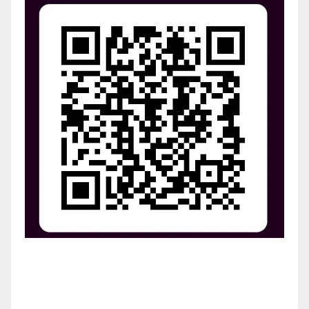
¡Apoya el crecimiento de Revista Chocó!
¡Necesitamos tu ayuda para llevar nuestra revista al