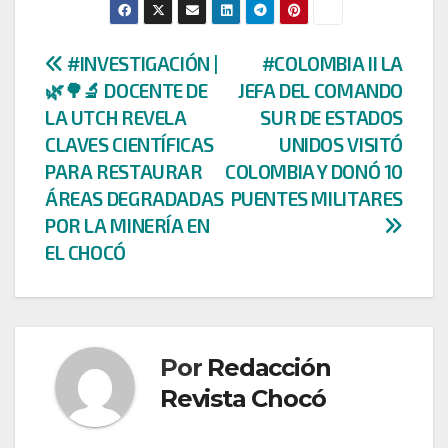
Navegación
#INVESTIGACIÓN |
#COLOMBIA II LA
🌿🌳🔬 DOCENTE DE
JEFA DEL COMANDO
de
LA UTCH REVELA
SUR DE ESTADOS
entradas
CLAVES CIENTÍFICAS
UNIDOS VISITÓ
PARA RESTAURAR
COLOMBIA Y DONÓ 10
ÁREAS DEGRADADAS
PUENTES MILITARES
POR LA MINERÍA EN
EL CHOCÓ
Por
Redacción
Revista Chocó