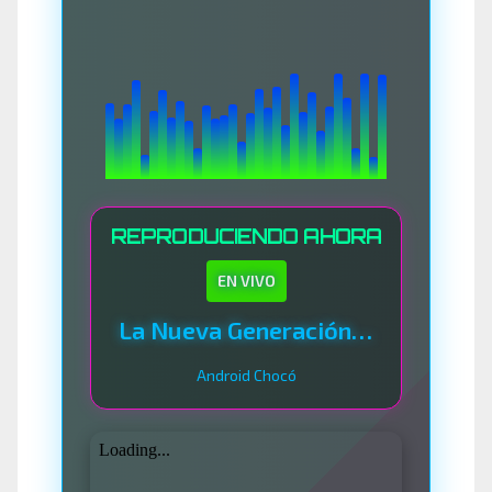
REPRODUCIENDO AHORA
EN VIVO
La Nueva Generación Del Sistema
Android Chocó