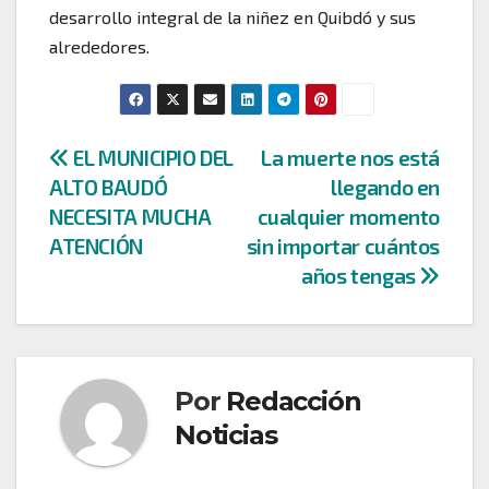
desarrollo integral de la niñez en Quibdó y sus
alrededores.
Navegación
EL MUNICIPIO DEL
La muerte nos está
ALTO BAUDÓ
llegando en
de
NECESITA MUCHA
cualquier momento
entradas
ATENCIÓN
sin importar cuántos
años tengas
Por
Redacción
Noticias