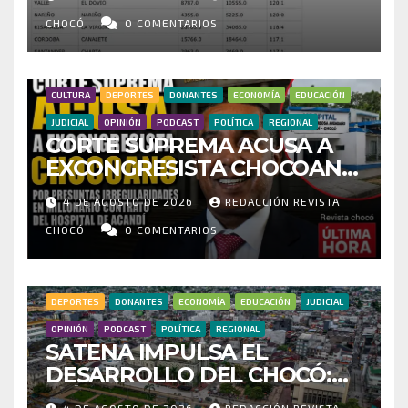
CENSO ELECTORAL Y PIDE
INVESTIGAR PRESUNTO
CHOCÓ
0 COMENTARIOS
FRAUDE
CULTURA
DEPORTES
DONANTES
ECONOMÍA
EDUCACIÓN
JUDICIAL
OPINIÓN
PODCAST
POLÍTICA
REGIONAL
CORTE SUPREMA ACUSA A
EXCONGRESISTA CHOCOANO
POR PRESUNTAS
4 DE AGOSTO DE 2026
REDACCIÓN REVISTA
IRREGULARIDADES EN
MILLONARIO CONTRATO DEL
CHOCÓ
0 COMENTARIOS
HOSPITAL DE ACANDÍ
DEPORTES
DONANTES
ECONOMÍA
EDUCACIÓN
JUDICIAL
OPINIÓN
PODCAST
POLÍTICA
REGIONAL
SATENA IMPULSA EL
DESARROLLO DEL CHOCÓ:
MÁS DE 35 MIL PASAJEROS