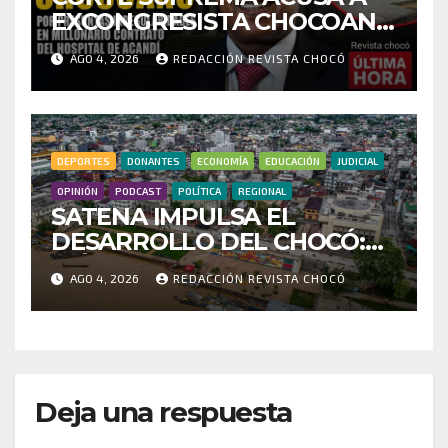
EXCONGRESISTA CHOCOANO
POR PRESUNTAS
AGO 4, 2026
REDACCIÓN REVISTA CHOCÓ
IRREGULARIDADES EN
MILLONARIO CONTRATO
DEL HOSPITAL DE ACANDÍ
DEPORTES
DONANTES
ECONOMÍA
EDUCACIÓN
JUDICIAL
OPINIÓN
PODCAST
POLÍTICA
REGIONAL
SATENA IMPULSA EL
DESARROLLO DEL CHOCÓ:
MÁS DE 35 MIL PASAJEROS
AGO 4, 2026
REDACCIÓN REVISTA CHOCÓ
MOVILIZADOS Y NUEVAS
RUTAS FORTALECEN LA
CONECTIVIDAD
Deja una respuesta