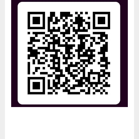
¡Apoya el crecimiento de Revista Chocó!
¡Necesitamos tu ayuda para llevar nuestra revista al