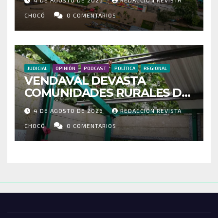
4 DE AGOSTO DE 2026
REDACCIÓN REVISTA
MOVILIZADOS Y NUEVAS
RUTAS FORTALECEN LA
CHOCÓ
0 COMENTARIOS
CONECTIVIDAD
JUDICIAL
OPINIÓN
PODCAST
POLÍTICA
REGIONAL
VENDAVAL DEVASTA
COMUNIDADES RURALES DE
RIOSUCIO: ESCUELAS,
4 DE AGOSTO DE 2026
REDACCIÓN REVISTA
VIVIENDAS Y CEMENTERIO
ENTRE LOS AFECTADOS
CHOCÓ
0 COMENTARIOS