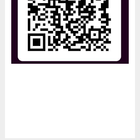
¡Apoya el crecimiento de Revista Chocó!
¡Necesitamos tu ayuda para llevar nuestra revista al
siguiente nivel! Tu donación hace la diferencia.
¡Únete a nosotros para inspirar, informar y conectar
a nuestra comunidad!
¡Gracias por tu generosidad!