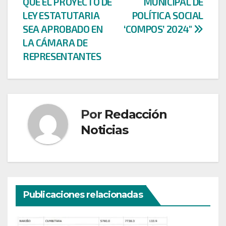
QUE EL PROYECTO DE
MUNICIPAL DE
entradas
LEY ESTATUTARIA
POLÍTICA SOCIAL
SEA APROBADO EN
‘COMPOS’ 2024″
LA CÁMARA DE
REPRESENTANTES
Por
Redacción
Noticias
Publicaciones relacionadas