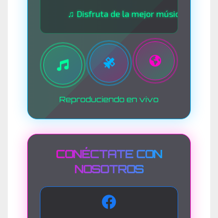
♫ Disfruta de la mejor música las 24 horas ♫
Reproduciendo en vivo
CONÉCTATE CON
NOSOTROS