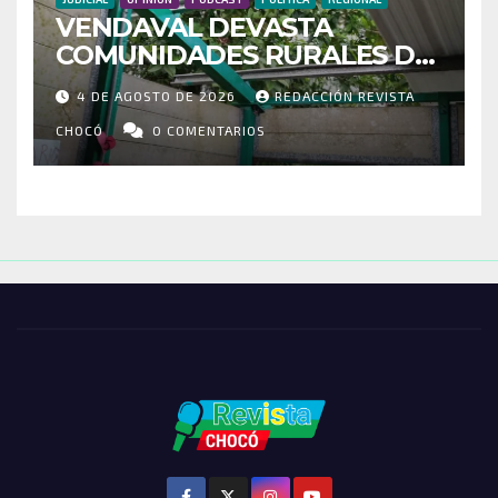
VENDAVAL DEVASTA
COMUNIDADES RURALES DE
RIOSUCIO: ESCUELAS,
4 DE AGOSTO DE 2026
REDACCIÓN REVISTA
VIVIENDAS Y CEMENTERIO
ENTRE LOS AFECTADOS
CHOCÓ
0 COMENTARIOS