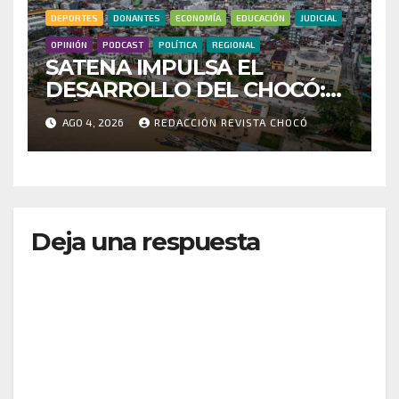
DEPORTES
DONANTES
ECONOMÍA
EDUCACIÓN
JUDICIAL
OPINIÓN
PODCAST
POLÍTICA
REGIONAL
SATENA IMPULSA EL
DESARROLLO DEL CHOCÓ:
MÁS DE 35 MIL PASAJEROS
AGO 4, 2026
REDACCIÓN REVISTA CHOCÓ
MOVILIZADOS Y NUEVAS
RUTAS FORTALECEN LA
CONECTIVIDAD
Deja una respuesta
Tu dirección de correo electrónico no será
publicada.
Los campos obligatorios están marcados
con
*
Comentario
*