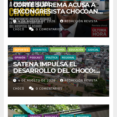
CORTE SUPREMA ACUSA A
EXCONGRESISTA CHOCOANO
POR PRESUNTAS
4 DE AGOSTO DE 2026
REDACCIÓN REVISTA
IRREGULARIDADES EN
MILLONARIO CONTRATO DEL
CHOCÓ
0 COMENTARIOS
HOSPITAL DE ACANDÍ
DEPORTES
DONANTES
ECONOMÍA
EDUCACIÓN
JUDICIAL
OPINIÓN
PODCAST
POLÍTICA
REGIONAL
SATENA IMPULSA EL
DESARROLLO DEL CHOCÓ:
MÁS DE 35 MIL PASAJEROS
4 DE AGOSTO DE 2026
REDACCIÓN REVISTA
MOVILIZADOS Y NUEVAS
RUTAS FORTALECEN LA
CHOCÓ
0 COMENTARIOS
CONECTIVIDAD
JUDICIAL
OPINIÓN
PODCAST
POLÍTICA
REGIONAL