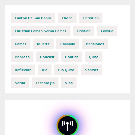
Canton De San Pablo
Choco
Christian
Christian Camilo Serna Gamez
Cristian
Familia
Gamez
Muerte
Paimado
Pensiones
Pobreza
Podcast
Politica
Quito
Reflexion
Rio
Rio Quito
Sanitas
Serna
Tecnologia
Vias