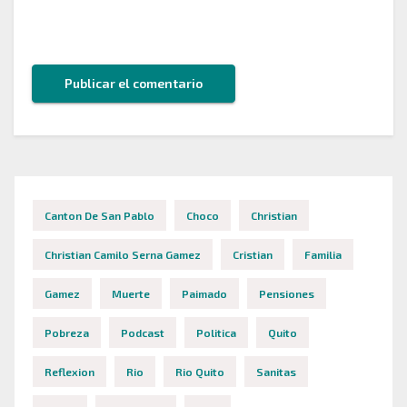
Guarda mi nombre, correo electrónico y web en
este navegador para la próxima vez que comente.
Canton De San Pablo
Choco
Christian
Christian Camilo Serna Gamez
Cristian
Familia
Gamez
Muerte
Paimado
Pensiones
Pobreza
Podcast
Politica
Quito
Reflexion
Rio
Rio Quito
Sanitas