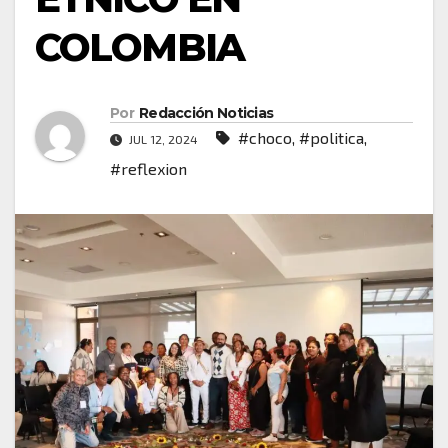
COLOMBIA
Por
Redacción Noticias
#choco
,
#politica
,
JUL 12, 2024
#reflexion