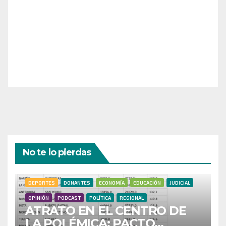
¡Necesitamos tu ayuda para llevar nuestra revista al
siguiente nivel! Tu donación hace la diferencia.
¡Únete a nosotros para inspirar, informar y conectar
a nuestra comunidad!
¡Gracias por tu generosidad!
No te lo pierdas
DEPORTES
DONANTES
ECONOMÍA
EDUCACIÓN
JUDICIAL
OPINIÓN
PODCAST
POLÍTICA
REGIONAL
ATRATO EN EL CENTRO DE
LA POLÉMICA: PACTO