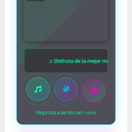
♫ Disfruta de la mejor música las 24 hor
Reproduciendo en vivo