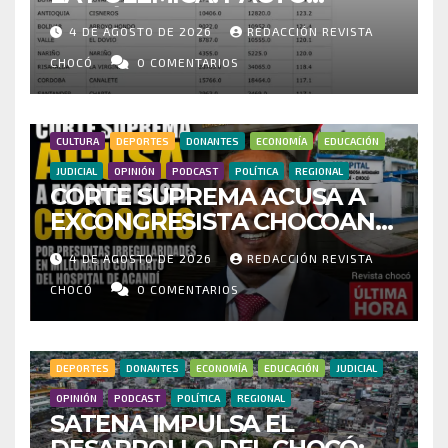
HISTÓRICO CUESTIONA
4 DE AGOSTO DE 2026
REDACCIÓN REVISTA
CENSO ELECTORAL Y PIDE
INVESTIGAR PRESUNTO
CHOCÓ
0 COMENTARIOS
FRAUDE
CULTURA
DEPORTES
DONANTES
ECONOMÍA
EDUCACIÓN
JUDICIAL
OPINIÓN
PODCAST
POLÍTICA
REGIONAL
CORTE SUPREMA ACUSA A
EXCONGRESISTA CHOCOANO
POR PRESUNTAS
4 DE AGOSTO DE 2026
REDACCIÓN REVISTA
IRREGULARIDADES EN
MILLONARIO CONTRATO DEL
CHOCÓ
0 COMENTARIOS
HOSPITAL DE ACANDÍ
DEPORTES
DONANTES
ECONOMÍA
EDUCACIÓN
JUDICIAL
OPINIÓN
PODCAST
POLÍTICA
REGIONAL
SATENA IMPULSA EL