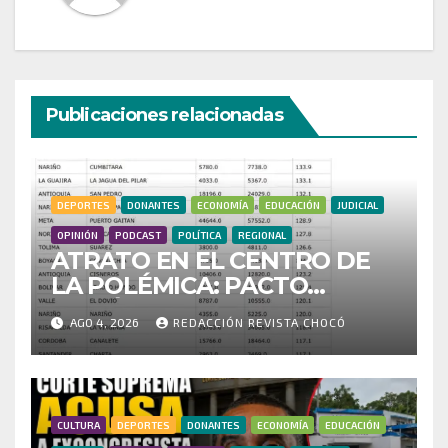
Publicaciones relacionadas
DEPORTES
DONANTES
ECONOMÍA
EDUCACIÓN
JUDICIAL
OPINIÓN
PODCAST
POLÍTICA
REGIONAL
ATRATO EN EL CENTRO DE
LA POLÉMICA: PACTO
HISTÓRICO CUESTIONA
AGO 4, 2026
REDACCIÓN REVISTA CHOCÓ
CENSO ELECTORAL Y PIDE
INVESTIGAR PRESUNTO
FRAUDE
CULTURA
DEPORTES
DONANTES
ECONOMÍA
EDUCACIÓN