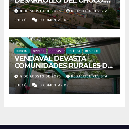
DESARROLLO DEL CHOCÓ:
MÁS DE 35 MIL PASAJEROS
4 DE AGOSTO DE 2026
REDACCIÓN REVISTA
MOVILIZADOS Y NUEVAS
RUTAS FORTALECEN LA
CHOCÓ
0 COMENTARIOS
CONECTIVIDAD
JUDICIAL
OPINIÓN
PODCAST
POLÍTICA
REGIONAL
VENDAVAL DEVASTA
COMUNIDADES RURALES DE
RIOSUCIO: ESCUELAS,
4 DE AGOSTO DE 2026
REDACCIÓN REVISTA
VIVIENDAS Y CEMENTERIO
ENTRE LOS AFECTADOS
CHOCÓ
0 COMENTARIOS