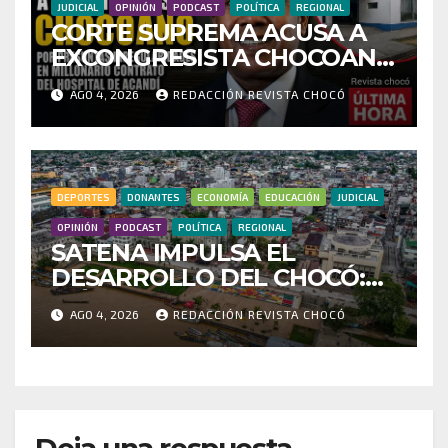
JUDICIAL
OPINIÓN
PODCAST
POLÍTICA
REGIONAL
CORTE SUPREMA ACUSA A
EXCONGRESISTA CHOCOANO
POR PRESUNTAS
AGO 4, 2026
REDACCIÓN REVISTA CHOCÓ
IRREGULARIDADES EN
MILLONARIO CONTRATO
DEL HOSPITAL DE ACANDÍ
DEPORTES
DONANTES
ECONOMÍA
EDUCACIÓN
JUDICIAL
OPINIÓN
PODCAST
POLÍTICA
REGIONAL
SATENA IMPULSA EL
DESARROLLO DEL CHOCÓ:
MÁS DE 35 MIL PASAJEROS
AGO 4, 2026
REDACCIÓN REVISTA CHOCÓ
MOVILIZADOS Y NUEVAS
RUTAS FORTALECEN LA
CONECTIVIDAD