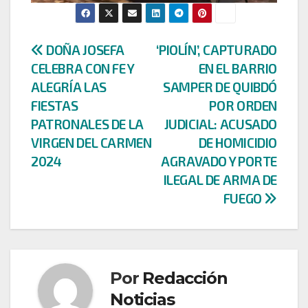
Navegación
DOÑA JOSEFA
‘PIOLÍN’, CAPTURADO
CELEBRA CON FE Y
EN EL BARRIO
de
ALEGRÍA LAS
SAMPER DE QUIBDÓ
entradas
FIESTAS
POR ORDEN
PATRONALES DE LA
JUDICIAL: ACUSADO
VIRGEN DEL CARMEN
DE HOMICIDIO
2024
AGRAVADO Y PORTE
ILEGAL DE ARMA DE
FUEGO
Por
Redacción
Noticias