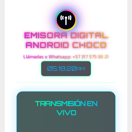
EMISORA DIGITAL
ANDROID CHOCO
Llámadas o Whatsapp: +57 317 575 00 21
05:18:23
AM
TRANSMISIÓN EN
VIVO