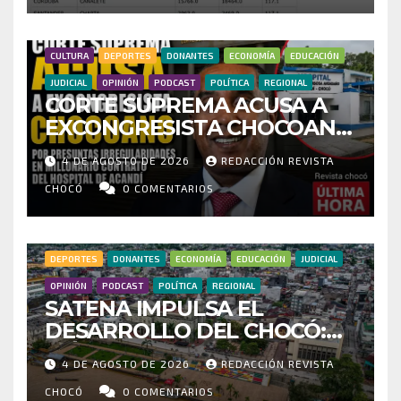
FRAUDE
CULTURA
DEPORTES
DONANTES
ECONOMÍA
EDUCACIÓN
JUDICIAL
OPINIÓN
PODCAST
POLÍTICA
REGIONAL
CORTE SUPREMA ACUSA A
EXCONGRESISTA CHOCOANO
POR PRESUNTAS
4 DE AGOSTO DE 2026
REDACCIÓN REVISTA
IRREGULARIDADES EN
MILLONARIO CONTRATO DEL
CHOCÓ
0 COMENTARIOS
HOSPITAL DE ACANDÍ
DEPORTES
DONANTES
ECONOMÍA
EDUCACIÓN
JUDICIAL
OPINIÓN
PODCAST
POLÍTICA
REGIONAL
SATENA IMPULSA EL
DESARROLLO DEL CHOCÓ:
MÁS DE 35 MIL PASAJEROS
4 DE AGOSTO DE 2026
REDACCIÓN REVISTA
MOVILIZADOS Y NUEVAS
RUTAS FORTALECEN LA
CHOCÓ
0 COMENTARIOS