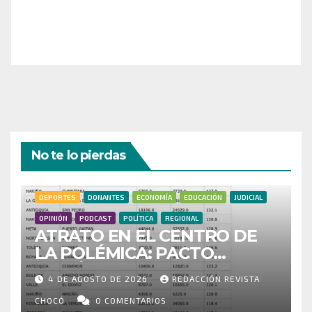
a nuestra comunidad!
¡Gracias por tu generosidad!
No te lo pierdas
DEPORTES
DONANTES
ECONOMÍA
EDUCACIÓN
JUDICIAL
OPINIÓN
PODCAST
POLÍTICA
REGIONAL
ATRATO EN EL CENTRO DE
LA POLÉMICA: PACTO
HISTÓRICO CUESTIONA
4 DE AGOSTO DE 2026
REDACCIÓN REVISTA
CENSO ELECTORAL Y PIDE
INVESTIGAR PRESUNTO
CHOCÓ
0 COMENTARIOS