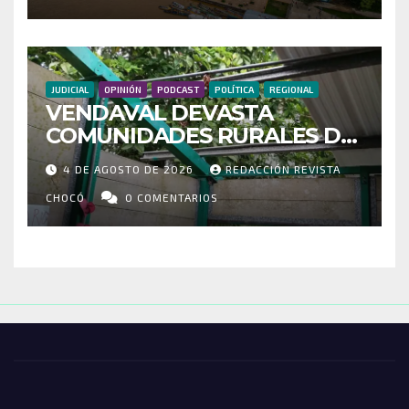
CONECTIVIDAD
JUDICIAL
OPINIÓN
PODCAST
POLÍTICA
REGIONAL
VENDAVAL DEVASTA
COMUNIDADES RURALES DE
RIOSUCIO: ESCUELAS,
4 DE AGOSTO DE 2026
REDACCIÓN REVISTA
VIVIENDAS Y CEMENTERIO
ENTRE LOS AFECTADOS
CHOCÓ
0 COMENTARIOS