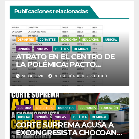
Publicaciones relacionadas
DEPORTES
DONANTES
ECONOMÍA
EDUCACIÓN
JUDICIAL
OPINIÓN
PODCAST
POLÍTICA
REGIONAL
ATRATO EN EL CENTRO DE
LA POLÉMICA: PACTO
HISTÓRICO CUESTIONA
AGO 4, 2026
REDACCIÓN REVISTA CHOCÓ
CENSO ELECTORAL Y PIDE
INVESTIGAR PRESUNTO
FRAUDE
CULTURA
DEPORTES
DONANTES
ECONOMÍA
EDUCACIÓN
JUDICIAL
OPINIÓN
PODCAST
POLÍTICA
REGIONAL
CORTE SUPREMA ACUSA A
EXCONGRESISTA CHOCOANO