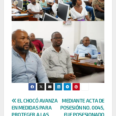
Navegación
EL CHOCÓ AVANZA
MEDIANTE ACTA DE
EN MEDIDAS PARA
POSESIÓN NO. 0045,
de
PROTEGER A LAS
FUE POSESIONADO