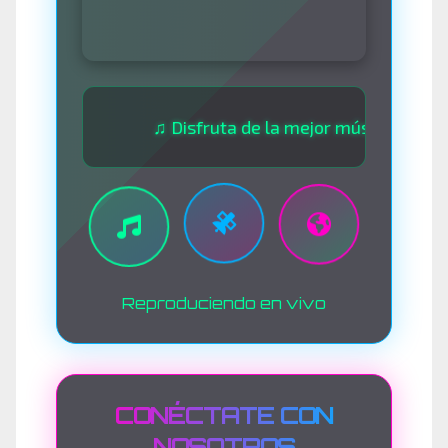
♫ Disfruta de la mejor música las 24 horas 
Reproduciendo en vivo
CONÉCTATE CON
NOSOTROS