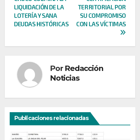
entradas
LIQUIDACIÓN DE LA
TERRITORIAL POR
LOTERÍA Y SANA
SU COMPROMISO
DEUDAS HISTÓRICAS
CON LAS VÍCTIMAS
Por
Redacción
Noticias
Publicaciones relacionadas