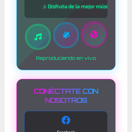
♫ Disfruta de la mejor música las 24 horas 
Reproduciendo en vivo
CONÉCTATE CON
NOSOTROS
Facebook