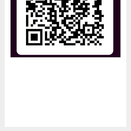
¡Apoya el crecimiento de Revista Chocó!
¡Necesitamos tu ayuda para llevar nuestra revista al
siguiente nivel! Tu donación hace la diferencia.
¡Únete a nosotros para inspirar, informar y conectar
a nuestra comunidad!
¡Gracias por tu generosidad!