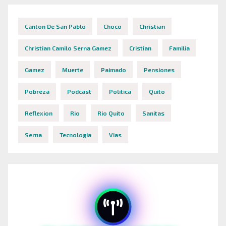
Canton De San Pablo
Choco
Christian
Christian Camilo Serna Gamez
Cristian
Familia
Gamez
Muerte
Paimado
Pensiones
Pobreza
Podcast
Politica
Quito
Reflexion
Rio
Rio Quito
Sanitas
Serna
Tecnologia
Vias