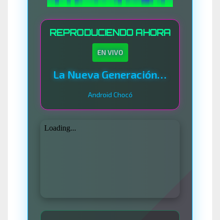
REPRODUCIENDO AHORA
EN VIVO
La Nueva Generación Del Sistema
Android Chocó