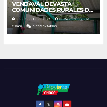
VENDAVAL DEVASTA
COMUNIDADES RURALES DE
RIOSUCIO: ESCUELAS,
4 DE AGOSTO DE 2026
REDACCIÓN REVISTA
VIVIENDAS Y CEMENTERIO
ENTRE LOS AFECTADOS
CHOCÓ
0 COMENTARIOS