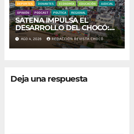
DEPORTES
DONANTES
ECONOMÍA
EDUCACIÓN
JUDICIAL
OPINIÓN
PODCAST
POLÍTICA
REGIONAL
SATENA IMPULSA EL
DESARROLLO DEL CHOCÓ:
MÁS DE 35 MIL PASAJEROS
AGO 4, 2026
REDACCIÓN REVISTA CHOCÓ
MOVILIZADOS Y NUEVAS
RUTAS FORTALECEN LA
CONECTIVIDAD
Deja una respuesta
Tu dirección de correo electrónico no será
publicada.
Los campos obligatorios están marcados
con
*
Comentario
*