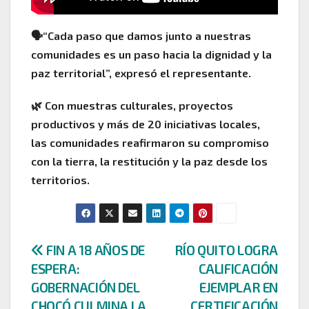
🗣️
“Cada paso que damos junto a nuestras
comunidades es un paso hacia la dignidad y la
paz territorial”, expresó el representante.
🌿
Con muestras culturales, proyectos
productivos y más de 20 iniciativas locales,
las comunidades reafirmaron su compromiso
con la tierra, la restitución y la paz desde los
territorios.
Navegación
FIN A 18 AÑOS DE
RÍO QUITO LOGRA
ESPERA:
CALIFICACIÓN
de
GOBERNACIÓN DEL
EJEMPLAR EN
CHOCÓ CULMINA LA
CERTIFICACIÓN