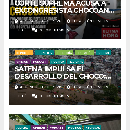
CORTE SUPREMA ACUSA A
EXCONGRESISTA CHOCOANO
POR PRESUNTAS
4 DE AGOSTO DE 2026
REDACCIÓN REVISTA
IRREGULARIDADES EN
MILLONARIO CONTRATO DEL
CHOCÓ
0 COMENTARIOS
HOSPITAL DE ACANDÍ
DEPORTES
DONANTES
ECONOMÍA
EDUCACIÓN
JUDICIAL
OPINIÓN
PODCAST
POLÍTICA
REGIONAL
SATENA IMPULSA EL
DESARROLLO DEL CHOCÓ:
MÁS DE 35 MIL PASAJEROS
4 DE AGOSTO DE 2026
REDACCIÓN REVISTA
MOVILIZADOS Y NUEVAS
RUTAS FORTALECEN LA
CHOCÓ
0 COMENTARIOS
CONECTIVIDAD
JUDICIAL
OPINIÓN
PODCAST
POLÍTICA
REGIONAL