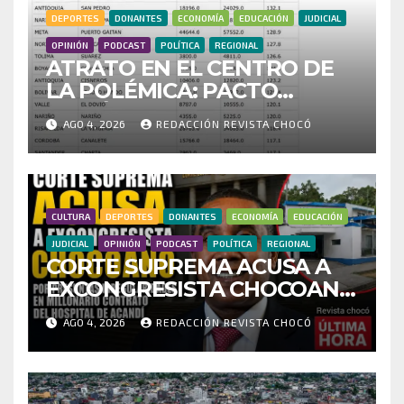
DEPORTES
DONANTES
ECONOMÍA
EDUCACIÓN
JUDICIAL
OPINIÓN
PODCAST
POLÍTICA
REGIONAL
ATRATO EN EL CENTRO DE
LA POLÉMICA: PACTO
HISTÓRICO CUESTIONA
AGO 4, 2026
REDACCIÓN REVISTA CHOCÓ
CENSO ELECTORAL Y PIDE
INVESTIGAR PRESUNTO
FRAUDE
CULTURA
DEPORTES
DONANTES
ECONOMÍA
EDUCACIÓN
JUDICIAL
OPINIÓN
PODCAST
POLÍTICA
REGIONAL
CORTE SUPREMA ACUSA A
EXCONGRESISTA CHOCOANO
POR PRESUNTAS
AGO 4, 2026
REDACCIÓN REVISTA CHOCÓ
IRREGULARIDADES EN
MILLONARIO CONTRATO
DEL HOSPITAL DE ACANDÍ