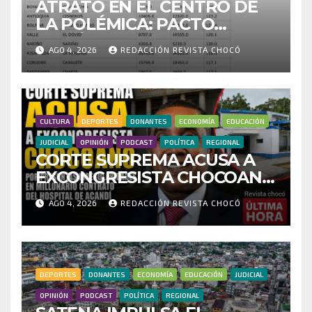
ATRATO EN EL CENTRO DE
LA POLÉMICA: PACTO
HISTÓRICO CUESTIONA
AGO 4, 2026
REDACCIÓN REVISTA CHOCÓ
CENSO ELECTORAL Y PIDE
INVESTIGAR PRESUNTO
FRAUDE
CULTURA
DEPORTES
DONANTES
ECONOMÍA
EDUCACIÓN
JUDICIAL
OPINIÓN
PODCAST
POLÍTICA
REGIONAL
CORTE SUPREMA ACUSA A
EXCONGRESISTA CHOCOANO
POR PRESUNTAS
AGO 4, 2026
REDACCIÓN REVISTA CHOCÓ
IRREGULARIDADES EN
MILLONARIO CONTRATO
DEL HOSPITAL DE ACANDÍ
DEPORTES
DONANTES
ECONOMÍA
EDUCACIÓN
JUDICIAL
OPINIÓN
PODCAST
POLÍTICA
REGIONAL