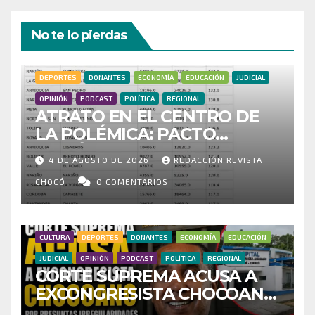
No te lo pierdas
DEPORTES
DONANTES
ECONOMÍA
EDUCACIÓN
JUDICIAL
OPINIÓN
PODCAST
POLÍTICA
REGIONAL
ATRATO EN EL CENTRO DE
LA POLÉMICA: PACTO
HISTÓRICO CUESTIONA
4 DE AGOSTO DE 2026
REDACCIÓN REVISTA
CENSO ELECTORAL Y PIDE
INVESTIGAR PRESUNTO
CHOCÓ
0 COMENTARIOS
FRAUDE
CULTURA
DEPORTES
DONANTES
ECONOMÍA
EDUCACIÓN
JUDICIAL
OPINIÓN
PODCAST
POLÍTICA
REGIONAL
CORTE SUPREMA ACUSA A
EXCONGRESISTA CHOCOANO
POR PRESUNTAS