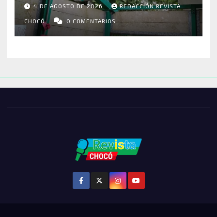
RIOSUCIO: ESCUELAS,
4 DE AGOSTO DE 2026
REDACCIÓN REVISTA
VIVIENDAS Y CEMENTERIO
ENTRE LOS AFECTADOS
CHOCÓ
0 COMENTARIOS