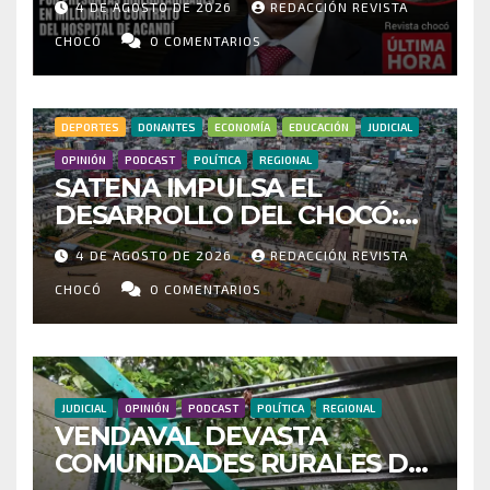
4 DE AGOSTO DE 2026
REDACCIÓN REVISTA
IRREGULARIDADES EN
MILLONARIO CONTRATO DEL
CHOCÓ
0 COMENTARIOS
HOSPITAL DE ACANDÍ
DEPORTES
DONANTES
ECONOMÍA
EDUCACIÓN
JUDICIAL
OPINIÓN
PODCAST
POLÍTICA
REGIONAL
SATENA IMPULSA EL
DESARROLLO DEL CHOCÓ:
MÁS DE 35 MIL PASAJEROS
4 DE AGOSTO DE 2026
REDACCIÓN REVISTA
MOVILIZADOS Y NUEVAS
RUTAS FORTALECEN LA
CHOCÓ
0 COMENTARIOS
CONECTIVIDAD
JUDICIAL
OPINIÓN
PODCAST
POLÍTICA
REGIONAL
VENDAVAL DEVASTA
COMUNIDADES RURALES DE