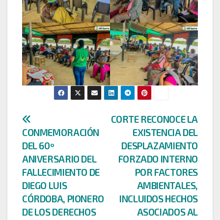
Navegación
CORTE RECONOCE LA
CONMEMORACIÓN
EXISTENCIA DEL
de
DEL 60º
DESPLAZAMIENTO
entradas
ANIVERSARIO DEL
FORZADO INTERNO
FALLECIMIENTO DE
POR FACTORES
DIEGO LUIS
AMBIENTALES,
CÓRDOBA, PIONERO
INCLUIDOS HECHOS
DE LOS DERECHOS
ASOCIADOS AL