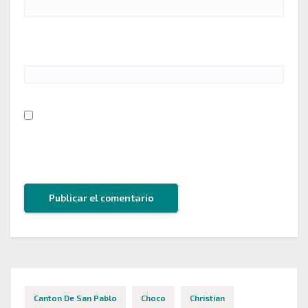
Web
Guarda mi nombre, correo electrónico y web en
este navegador para la próxima vez que comente.
Canton De San Pablo
Choco
Christian