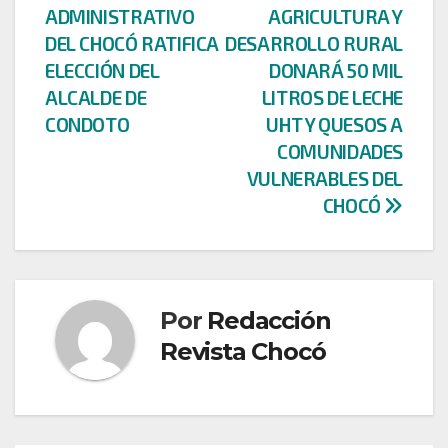
ADMINISTRATIVO
AGRICULTURA Y
de
DEL CHOCÓ RATIFICA
DESARROLLO RURAL
entradas
ELECCIÓN DEL
DONARÁ 50 MIL
ALCALDE DE
LITROS DE LECHE
CONDOTO
UHT Y QUESOS A
COMUNIDADES
VULNERABLES DEL
CHOCÓ
Por
Redacción
Revista Chocó