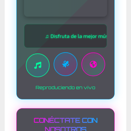
♫ Disfruta de la mejor música las 24 horas
Reproduciendo en vivo
CONÉCTATE CON
NOSOTROS