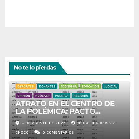
a nuestra comunidad!
¡Gracias por tu generosidad!
No te lo pierdas
DEPORTES
DONANTES
ECONOMÍA
EDUCACIÓN
JUDICIAL
OPINIÓN
PODCAST
POLÍTICA
REGIONAL
ATRATO EN EL CENTRO DE
LA POLÉMICA: PACTO
HISTÓRICO CUESTIONA
4 DE AGOSTO DE 2026
REDACCIÓN REVISTA
CENSO ELECTORAL Y PIDE
INVESTIGAR PRESUNTO
CHOCÓ
0 COMENTARIOS