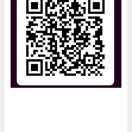
¡Apoya el crecimiento de Revista Chocó!
¡Necesitamos tu ayuda para llevar nuestra revista al
siguiente nivel! Tu donación hace la diferencia.
¡Únete a nosotros para inspirar, informar y conectar