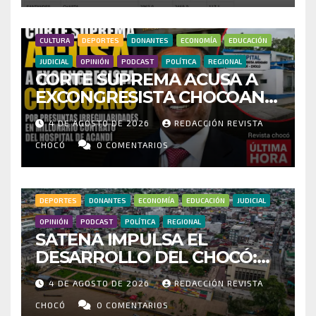
FRAUDE
CULTURA
DEPORTES
DONANTES
ECONOMÍA
EDUCACIÓN
JUDICIAL
OPINIÓN
PODCAST
POLÍTICA
REGIONAL
CORTE SUPREMA ACUSA A
EXCONGRESISTA CHOCOANO
POR PRESUNTAS
4 DE AGOSTO DE 2026
REDACCIÓN REVISTA
IRREGULARIDADES EN
MILLONARIO CONTRATO DEL
CHOCÓ
0 COMENTARIOS
HOSPITAL DE ACANDÍ
DEPORTES
DONANTES
ECONOMÍA
EDUCACIÓN
JUDICIAL
OPINIÓN
PODCAST
POLÍTICA
REGIONAL
SATENA IMPULSA EL
DESARROLLO DEL CHOCÓ:
MÁS DE 35 MIL PASAJEROS
4 DE AGOSTO DE 2026
REDACCIÓN REVISTA
MOVILIZADOS Y NUEVAS
RUTAS FORTALECEN LA
CHOCÓ
0 COMENTARIOS