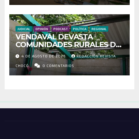
CONECTIVIDAD
JUDICIAL
OPINIÓN
PODCAST
POLÍTICA
REGIONAL
VENDAVAL DEVASTA
COMUNIDADES RURALES DE
RIOSUCIO: ESCUELAS,
4 DE AGOSTO DE 2026
REDACCIÓN REVISTA
VIVIENDAS Y CEMENTERIO
ENTRE LOS AFECTADOS
CHOCÓ
0 COMENTARIOS