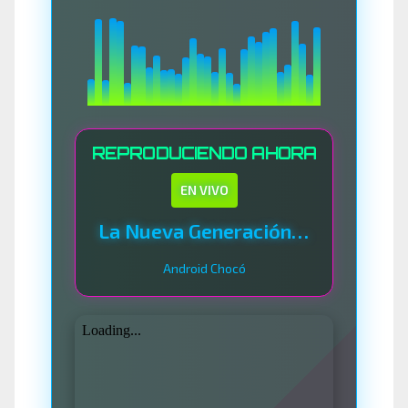
REPRODUCIENDO AHORA
EN VIVO
La Nueva Generación Del Sistema
Android Chocó