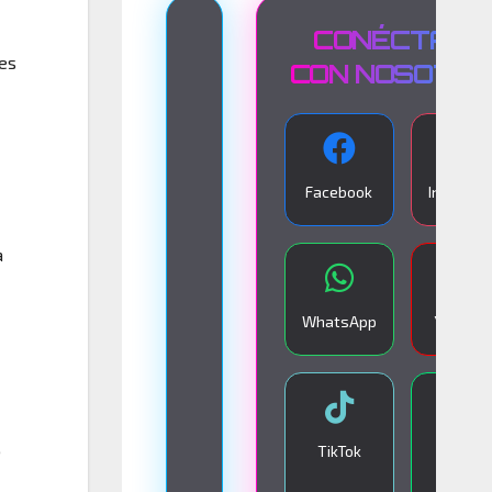
T
CONÉCTATE
tes
R
CON NOSOTR
A
N
S
Facebook
Instagra
M
I
a
S
I
WhatsApp
YouTub
Ó
N
E
N
,
TikTok
Google
V
Play