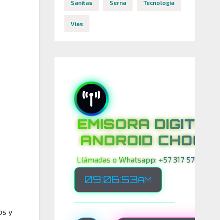
Sanitas
Serna
Tecnologia
Vias
EMISORA DIGITAL
ANDROID CHOCO
Llámadas o Whatsapp: +57 317 575 00 21
09:06:54
AM
os y