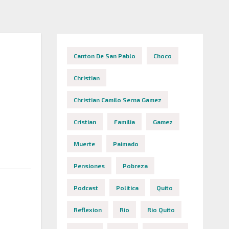
Canton De San Pablo
Choco
Christian
Christian Camilo Serna Gamez
Cristian
Familia
Gamez
Muerte
Paimado
Pensiones
Pobreza
Podcast
Politica
Quito
Reflexion
Rio
Rio Quito