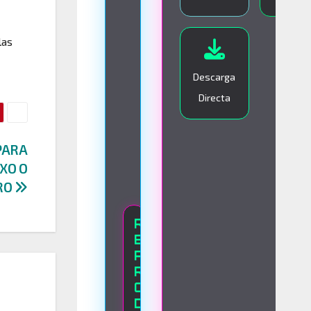
I
V
las
O
Descarga
Directa
 PARA
XO O
RO
R
E
P
R
O
D