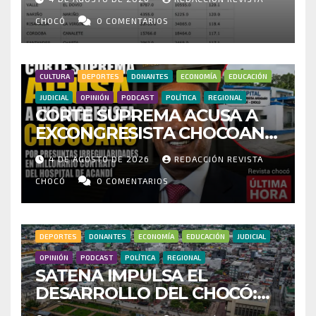
CENSO ELECTORAL Y PIDE
INVESTIGAR PRESUNTO
CHOCÓ
0 COMENTARIOS
FRAUDE
CULTURA
DEPORTES
DONANTES
ECONOMÍA
EDUCACIÓN
JUDICIAL
OPINIÓN
PODCAST
POLÍTICA
REGIONAL
CORTE SUPREMA ACUSA A
EXCONGRESISTA CHOCOANO
POR PRESUNTAS
4 DE AGOSTO DE 2026
REDACCIÓN REVISTA
IRREGULARIDADES EN
MILLONARIO CONTRATO DEL
CHOCÓ
0 COMENTARIOS
HOSPITAL DE ACANDÍ
DEPORTES
DONANTES
ECONOMÍA
EDUCACIÓN
JUDICIAL
OPINIÓN
PODCAST
POLÍTICA
REGIONAL
SATENA IMPULSA EL
DESARROLLO DEL CHOCÓ:
MÁS DE 35 MIL PASAJEROS