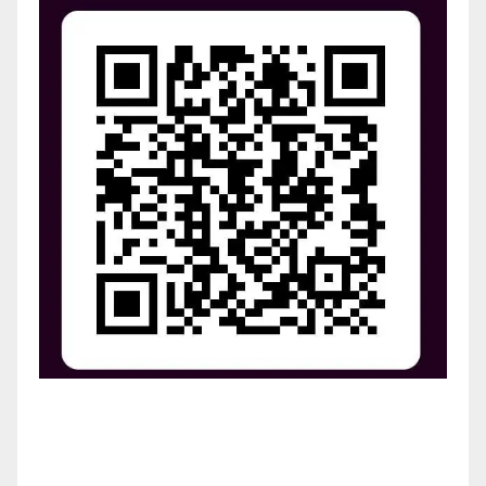
¡Apoya el crecimiento de Revista Chocó!
¡Necesitamos tu ayuda para llevar nuestra revista al