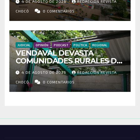
4 DE AGOSTO DE 2026
REDACCIÓN REVISTA
MOVILIZADOS Y NUEVAS
RUTAS FORTALECEN LA
CHOCÓ
0 COMENTARIOS
CONECTIVIDAD
JUDICIAL
OPINIÓN
PODCAST
POLÍTICA
REGIONAL
VENDAVAL DEVASTA
COMUNIDADES RURALES DE
RIOSUCIO: ESCUELAS,
4 DE AGOSTO DE 2026
REDACCIÓN REVISTA
VIVIENDAS Y CEMENTERIO
ENTRE LOS AFECTADOS
CHOCÓ
0 COMENTARIOS