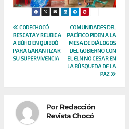
Navegación
CODECHOCÓ
COMUNIDADES DEL
RESCATA Y REUBICA
PACÍFICO PIDEN A LA
de
A BÚHO EN QUIBDÓ
MESA DE DIÁLOGOS
entradas
PARA GARANTIZAR
DEL GOBIERNO CON
SU SUPERVIVENCIA
EL ELN NO CESAR EN
LA BÚSQUEDA DE LA
PAZ
Por
Redacción
Revista Chocó