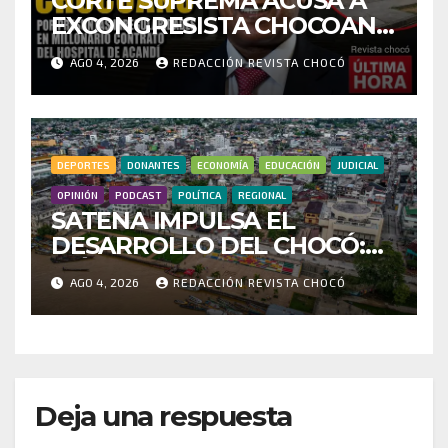
CORTE SUPREMA ACUSA A
EXCONGRESISTA CHOCOANO
POR PRESUNTAS
AGO 4, 2026
REDACCIÓN REVISTA CHOCÓ
IRREGULARIDADES EN
MILLONARIO CONTRATO
DEL HOSPITAL DE ACANDÍ
DEPORTES
DONANTES
ECONOMÍA
EDUCACIÓN
JUDICIAL
OPINIÓN
PODCAST
POLÍTICA
REGIONAL
SATENA IMPULSA EL
DESARROLLO DEL CHOCÓ:
MÁS DE 35 MIL PASAJEROS
AGO 4, 2026
REDACCIÓN REVISTA CHOCÓ
MOVILIZADOS Y NUEVAS
RUTAS FORTALECEN LA
CONECTIVIDAD
Deja una respuesta