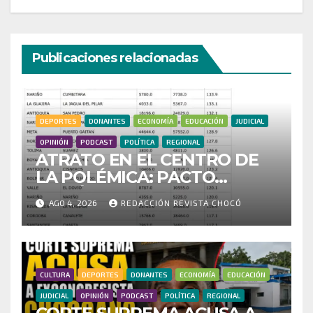
Publicaciones relacionadas
DEPORTES
DONANTES
ECONOMÍA
EDUCACIÓN
JUDICIAL
OPINIÓN
PODCAST
POLÍTICA
REGIONAL
ATRATO EN EL CENTRO DE
LA POLÉMICA: PACTO
HISTÓRICO CUESTIONA
AGO 4, 2026
REDACCIÓN REVISTA CHOCÓ
CENSO ELECTORAL Y PIDE
INVESTIGAR PRESUNTO
FRAUDE
CULTURA
DEPORTES
DONANTES
ECONOMÍA
EDUCACIÓN
JUDICIAL
OPINIÓN
PODCAST
POLÍTICA
REGIONAL