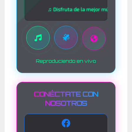
♫ Disfruta de la mejor música las 24 horas
Reproduciendo en vivo
CONÉCTATE CON
NOSOTROS