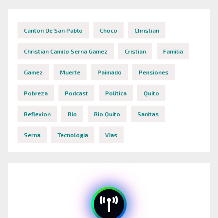
Canton De San Pablo
Choco
Christian
Christian Camilo Serna Gamez
Cristian
Familia
Gamez
Muerte
Paimado
Pensiones
Pobreza
Podcast
Politica
Quito
Reflexion
Rio
Rio Quito
Sanitas
Serna
Tecnologia
Vias