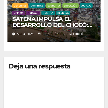
DEPORTES
DONANTES
ECONOMÍA
EDUCACIÓN
JUDICIAL
OPINIÓN
PODCAST
POLÍTICA
REGIONAL
SATENA IMPULSA EL
DESARROLLO DEL CHOCÓ:
MÁS DE 35 MIL PASAJEROS
AGO 4, 2026
REDACCIÓN REVISTA CHOCÓ
MOVILIZADOS Y NUEVAS
RUTAS FORTALECEN LA
CONECTIVIDAD
Deja una respuesta
Tu dirección de correo electrónico no será
publicada.
Los campos obligatorios están marcados
con
*
Comentario
*