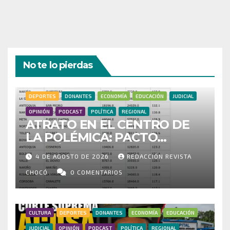
No te lo pierdas
DEPORTES
DONANTES
ECONOMÍA
EDUCACIÓN
JUDICIAL
OPINIÓN
PODCAST
POLÍTICA
REGIONAL
ATRATO EN EL CENTRO DE
LA POLÉMICA: PACTO
HISTÓRICO CUESTIONA
4 DE AGOSTO DE 2026
REDACCIÓN REVISTA
CENSO ELECTORAL Y PIDE
INVESTIGAR PRESUNTO
CHOCÓ
0 COMENTARIOS
FRAUDE
CULTURA
DEPORTES
DONANTES
ECONOMÍA
EDUCACIÓN
JUDICIAL
OPINIÓN
PODCAST
POLÍTICA
REGIONAL