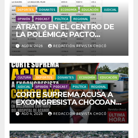
DEPORTES
DONANTES
ECONOMÍA
EDUCACIÓN
JUDICIAL
OPINIÓN
PODCAST
POLÍTICA
REGIONAL
ATRATO EN EL CENTRO DE
LA POLÉMICA: PACTO
HISTÓRICO CUESTIONA
AGO 4, 2026
REDACCIÓN REVISTA CHOCÓ
CENSO ELECTORAL Y PIDE
INVESTIGAR PRESUNTO
FRAUDE
CULTURA
DEPORTES
DONANTES
ECONOMÍA
EDUCACIÓN
JUDICIAL
OPINIÓN
PODCAST
POLÍTICA
REGIONAL
CORTE SUPREMA ACUSA A
EXCONGRESISTA CHOCOANO
POR PRESUNTAS
AGO 4, 2026
REDACCIÓN REVISTA CHOCÓ
IRREGULARIDADES EN
MILLONARIO CONTRATO
DEL HOSPITAL DE ACANDÍ