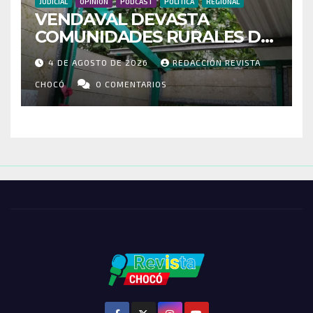
JUDICIAL
OPINIÓN
PODCAST
POLÍTICA
REGIONAL
VENDAVAL DEVASTA
COMUNIDADES RURALES DE
RIOSUCIO: ESCUELAS,
4 DE AGOSTO DE 2026
REDACCIÓN REVISTA
VIVIENDAS Y CEMENTERIO
ENTRE LOS AFECTADOS
CHOCÓ
0 COMENTARIOS