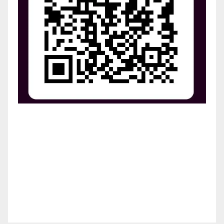
¡Apoya el crecimiento de Revista Chocó!
¡Necesitamos tu ayuda para llevar nuestra revista al
siguiente nivel! Tu donación hace la diferencia.
¡Únete a nosotros para inspirar, informar y conectar
a nuestra comunidad!
¡Gracias por tu generosidad!