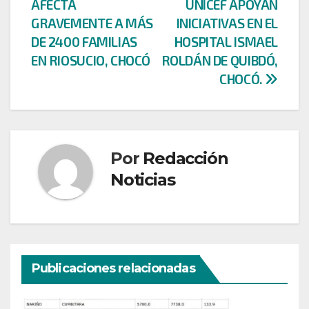
entradas
AFECTA
UNICEF APOYAN
GRAVEMENTE A MÁS
INICIATIVAS EN EL
DE 2400 FAMILIAS
HOSPITAL ISMAEL
EN RIOSUCIO, CHOCÓ
ROLDÁN DE QUIBDÓ,
CHOCÓ.
Por
Redacción
Noticias
Publicaciones relacionadas