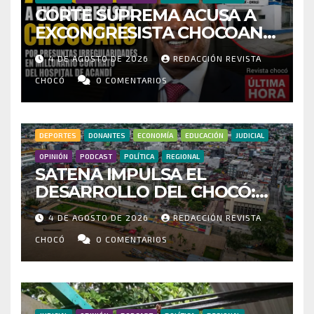
CORTE SUPREMA ACUSA A
EXCONGRESISTA CHOCOANO
POR PRESUNTAS
4 DE AGOSTO DE 2026
REDACCIÓN REVISTA
IRREGULARIDADES EN
MILLONARIO CONTRATO DEL
CHOCÓ
0 COMENTARIOS
HOSPITAL DE ACANDÍ
DEPORTES
DONANTES
ECONOMÍA
EDUCACIÓN
JUDICIAL
OPINIÓN
PODCAST
POLÍTICA
REGIONAL
SATENA IMPULSA EL
DESARROLLO DEL CHOCÓ:
MÁS DE 35 MIL PASAJEROS
4 DE AGOSTO DE 2026
REDACCIÓN REVISTA
MOVILIZADOS Y NUEVAS
RUTAS FORTALECEN LA
CHOCÓ
0 COMENTARIOS
CONECTIVIDAD