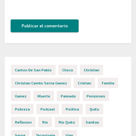
este navegador para la próxima vez que comente.
Canton De San Pablo
Choco
Christian
Christian Camilo Serna Gamez
Cristian
Familia
Gamez
Muerte
Paimado
Pensiones
Pobreza
Podcast
Politica
Quito
Reflexion
Rio
Rio Quito
Sanitas
Serna
Tecnologia
Vias