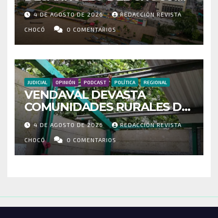
MÁS DE 35 MIL PASAJEROS
4 DE AGOSTO DE 2026
REDACCIÓN REVISTA
MOVILIZADOS Y NUEVAS
RUTAS FORTALECEN LA
CHOCÓ
0 COMENTARIOS
CONECTIVIDAD
JUDICIAL
OPINIÓN
PODCAST
POLÍTICA
REGIONAL
VENDAVAL DEVASTA
COMUNIDADES RURALES DE
RIOSUCIO: ESCUELAS,
4 DE AGOSTO DE 2026
REDACCIÓN REVISTA
VIVIENDAS Y CEMENTERIO
ENTRE LOS AFECTADOS
CHOCÓ
0 COMENTARIOS