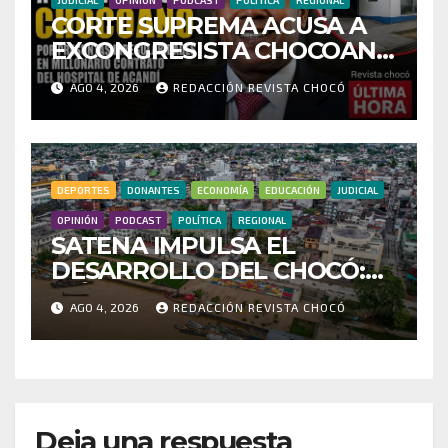
CORTE SUPREMA ACUSA A
EXCONGRESISTA CHOCOANO
POR PRESUNTAS
AGO 4, 2026
REDACCIÓN REVISTA CHOCÓ
IRREGULARIDADES EN
MILLONARIO CONTRATO
DEL HOSPITAL DE ACANDÍ
DEPORTES
DONANTES
ECONOMÍA
EDUCACIÓN
JUDICIAL
OPINIÓN
PODCAST
POLÍTICA
REGIONAL
SATENA IMPULSA EL
DESARROLLO DEL CHOCÓ:
MÁS DE 35 MIL PASAJEROS
AGO 4, 2026
REDACCIÓN REVISTA CHOCÓ
MOVILIZADOS Y NUEVAS
RUTAS FORTALECEN LA
CONECTIVIDAD
Deja una respuesta