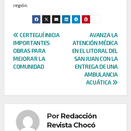
región.
Navegación
CERTEGUÍ INICIA
AVANZA LA
IMPORTANTES
ATENCIÓN MÉDICA
de
OBRAS PARA
EN EL LITORAL DEL
entradas
MEJORAR LA
SAN JUAN CON LA
COMUNIDAD
ENTREGA DE UNA
AMBULANCIA
ACUÁTICA
Por
Redacción
Revista Chocó