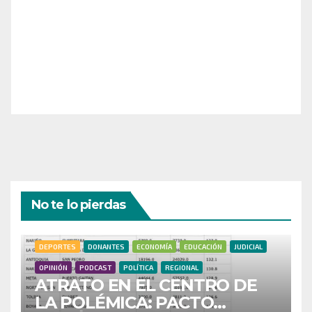
¡Necesitamos tu ayuda para llevar nuestra revista al
siguiente nivel! Tu donación hace la diferencia.
¡Únete a nosotros para inspirar, informar y conectar
a nuestra comunidad!
¡Gracias por tu generosidad!
No te lo pierdas
DEPORTES
DONANTES
ECONOMÍA
EDUCACIÓN
JUDICIAL
OPINIÓN
PODCAST
POLÍTICA
REGIONAL
ATRATO EN EL CENTRO DE
LA POLÉMICA: PACTO