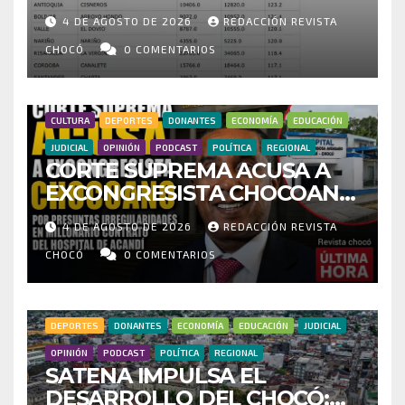
HISTÓRICO CUESTIONA
4 DE AGOSTO DE 2026
REDACCIÓN REVISTA
CENSO ELECTORAL Y PIDE
INVESTIGAR PRESUNTO
CHOCÓ
0 COMENTARIOS
FRAUDE
CULTURA
DEPORTES
DONANTES
ECONOMÍA
EDUCACIÓN
JUDICIAL
OPINIÓN
PODCAST
POLÍTICA
REGIONAL
CORTE SUPREMA ACUSA A
EXCONGRESISTA CHOCOANO
POR PRESUNTAS
4 DE AGOSTO DE 2026
REDACCIÓN REVISTA
IRREGULARIDADES EN
MILLONARIO CONTRATO DEL
CHOCÓ
0 COMENTARIOS
HOSPITAL DE ACANDÍ
DEPORTES
DONANTES
ECONOMÍA
EDUCACIÓN
JUDICIAL
OPINIÓN
PODCAST
POLÍTICA
REGIONAL
SATENA IMPULSA EL
DESARROLLO DEL CHOCÓ: