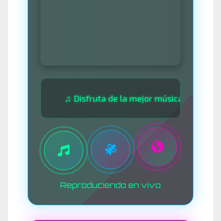
♫ Disfruta de la mejor música las 24 horas ♫ •
Reproduciendo en vivo