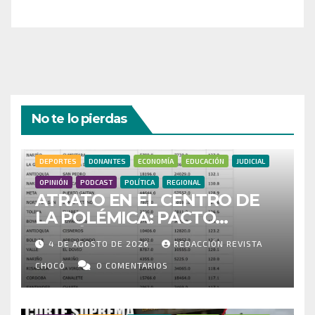
¡Gracias por tu generosidad!
No te lo pierdas
DEPORTES
DONANTES
ECONOMÍA
EDUCACIÓN
JUDICIAL
OPINIÓN
PODCAST
POLÍTICA
REGIONAL
ATRATO EN EL CENTRO DE
LA POLÉMICA: PACTO
HISTÓRICO CUESTIONA
4 DE AGOSTO DE 2026
REDACCIÓN REVISTA
CENSO ELECTORAL Y PIDE
INVESTIGAR PRESUNTO
CHOCÓ
0 COMENTARIOS
FRAUDE