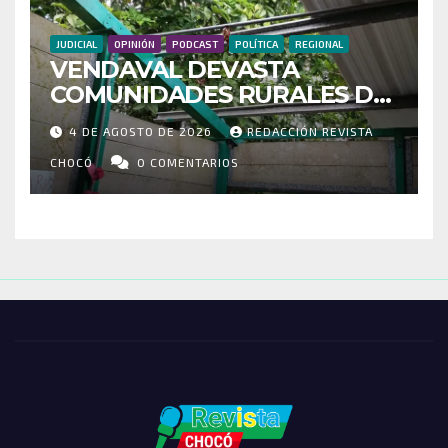
JUDICIAL
OPINIÓN
PODCAST
POLÍTICA
REGIONAL
VENDAVAL DEVASTA
COMUNIDADES RURALES DE
RIOSUCIO: ESCUELAS,
4 DE AGOSTO DE 2026
REDACCIÓN REVISTA
VIVIENDAS Y CEMENTERIO
ENTRE LOS AFECTADOS
CHOCÓ
0 COMENTARIOS