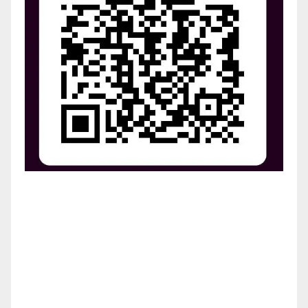
¡Apoya el crecimiento de Revista Chocó!
¡Necesitamos tu ayuda para llevar nuestra revista al
siguiente nivel! Tu donación hace la diferencia.
¡Únete a nosotros para inspirar, informar y conectar
a nuestra comunidad!