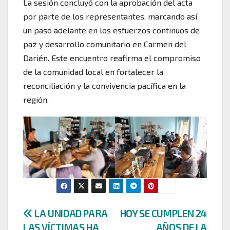
La sesión concluyó con la aprobación del acta
por parte de los representantes, marcando así
un paso adelante en los esfuerzos continuos de
paz y desarrollo comunitario en Carmen del
Darién. Este encuentro reafirma el compromiso
de la comunidad local en fortalecer la
reconciliación y la convivencia pacífica en la
región.
Navegación
LA UNIDAD PARA
HOY SE CUMPLEN 24
LAS VÍCTIMAS HA
AÑOS DE LA