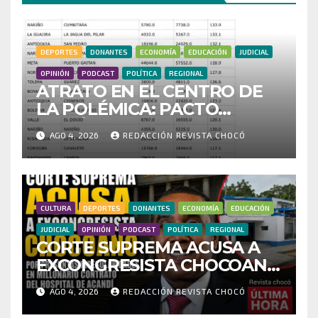
DEPORTES
DONANTES
ECONOMÍA
EDUCACIÓN
JUDICIAL
OPINIÓN
PODCAST
POLÍTICA
REGIONAL
ATRATO EN EL CENTRO DE
LA POLÉMICA: PACTO
HISTÓRICO CUESTIONA
AGO 4, 2026
REDACCIÓN REVISTA CHOCÓ
CENSO ELECTORAL Y PIDE
INVESTIGAR PRESUNTO
FRAUDE
CULTURA
DEPORTES
DONANTES
ECONOMÍA
EDUCACIÓN
JUDICIAL
OPINIÓN
PODCAST
POLÍTICA
REGIONAL
CORTE SUPREMA ACUSA A
EXCONGRESISTA CHOCOANO
POR PRESUNTAS
AGO 4, 2026
REDACCIÓN REVISTA CHOCÓ
IRREGULARIDADES EN