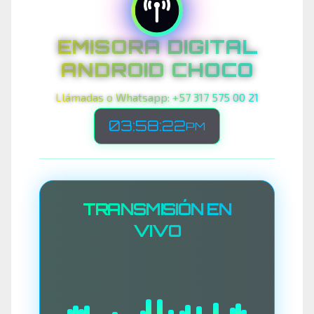
EMISORA DIGITAL
ANDROID CHOCO
Llámadas o Whatsapp: +57 317 575 00 21
03:58:25
PM
TRANSMISIÓN EN
VIVO