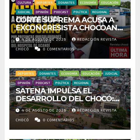
CULTURA
DEPORTES
DONANTES
ECONOMÍA
EDUCACIÓN
JUDICIAL
OPINIÓN
PODCAST
POLÍTICA
REGIONAL
CORTE SUPREMA ACUSA A
EXCONGRESISTA CHOCOANO
POR PRESUNTAS
4 DE AGOSTO DE 2026
REDACCIÓN REVISTA
IRREGULARIDADES EN
MILLONARIO CONTRATO DEL
CHOCÓ
0 COMENTARIOS
HOSPITAL DE ACANDÍ
DEPORTES
DONANTES
ECONOMÍA
EDUCACIÓN
JUDICIAL
OPINIÓN
PODCAST
POLÍTICA
REGIONAL
SATENA IMPULSA EL
DESARROLLO DEL CHOCÓ:
MÁS DE 35 MIL PASAJEROS
4 DE AGOSTO DE 2026
REDACCIÓN REVISTA
MOVILIZADOS Y NUEVAS
RUTAS FORTALECEN LA
CHOCÓ
0 COMENTARIOS
CONECTIVIDAD