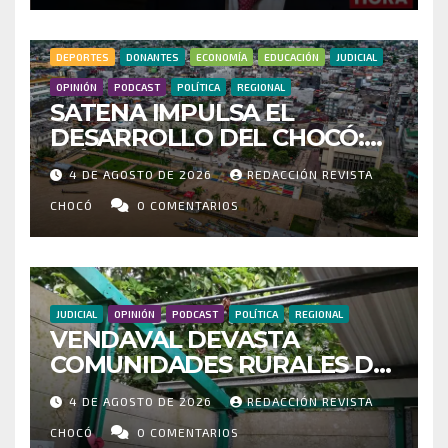
HOSPITAL DE ACANDÍ
DEPORTES
DONANTES
ECONOMÍA
EDUCACIÓN
JUDICIAL
OPINIÓN
PODCAST
POLÍTICA
REGIONAL
SATENA IMPULSA EL
DESARROLLO DEL CHOCÓ:
MÁS DE 35 MIL PASAJEROS
4 DE AGOSTO DE 2026
REDACCIÓN REVISTA
MOVILIZADOS Y NUEVAS
RUTAS FORTALECEN LA
CHOCÓ
0 COMENTARIOS
CONECTIVIDAD
JUDICIAL
OPINIÓN
PODCAST
POLÍTICA
REGIONAL
VENDAVAL DEVASTA
COMUNIDADES RURALES DE
RIOSUCIO: ESCUELAS,
4 DE AGOSTO DE 2026
REDACCIÓN REVISTA
VIVIENDAS Y CEMENTERIO
ENTRE LOS AFECTADOS
CHOCÓ
0 COMENTARIOS