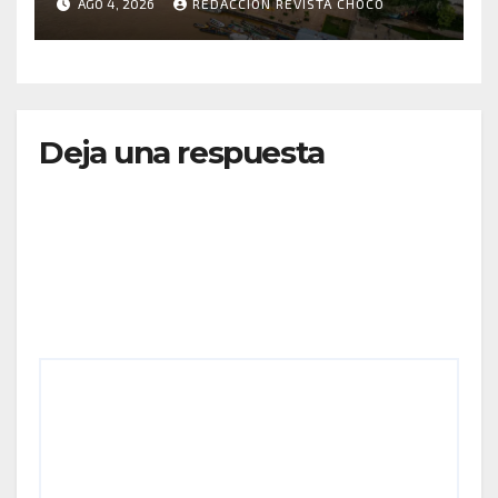
AGO 4, 2026
REDACCIÓN REVISTA CHOCÓ
MOVILIZADOS Y NUEVAS
RUTAS FORTALECEN LA
CONECTIVIDAD
Deja una respuesta
Tu dirección de correo electrónico no será
publicada.
Los campos obligatorios están marcados
con
*
Comentario
*