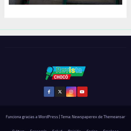
Funciona gracias a WordPress
|
Tema: Newspaperex de
Themeansar