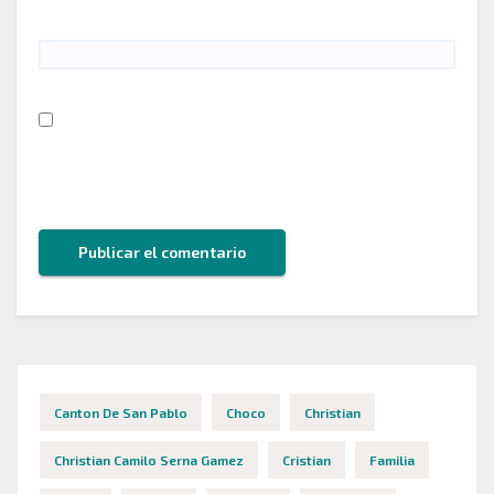
Web
Guarda mi nombre, correo electrónico y web en
este navegador para la próxima vez que comente.
Canton De San Pablo
Choco
Christian
Christian Camilo Serna Gamez
Cristian
Familia