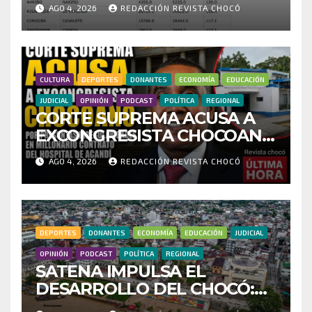
AGO 4, 2026
REDACCIÓN REVISTA CHOCÓ
CENSO ELECTORAL Y PIDE
INVESTIGAR PRESUNTO
FRAUDE
CULTURA
DEPORTES
DONANTES
ECONOMÍA
EDUCACIÓN
JUDICIAL
OPINIÓN
PODCAST
POLÍTICA
REGIONAL
CORTE SUPREMA ACUSA A
EXCONGRESISTA CHOCOANO
POR PRESUNTAS
AGO 4, 2026
REDACCIÓN REVISTA CHOCÓ
IRREGULARIDADES EN
MILLONARIO CONTRATO
DEL HOSPITAL DE ACANDÍ
DEPORTES
DONANTES
ECONOMÍA
EDUCACIÓN
JUDICIAL
OPINIÓN
PODCAST
POLÍTICA
REGIONAL
SATENA IMPULSA EL
DESARROLLO DEL CHOCÓ:
MÁS DE 35 MIL PASAJEROS