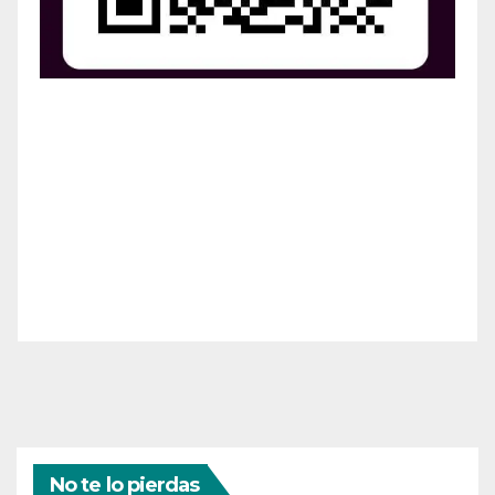
¡Apoya el crecimiento de Revista Chocó!
¡Necesitamos tu ayuda para llevar nuestra revista al
siguiente nivel! Tu donación hace la diferencia.
¡Únete a nosotros para inspirar, informar y conectar
a nuestra comunidad!
¡Gracias por tu generosidad!
No te lo pierdas