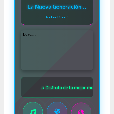
La Nueva Generación Del Sistema
Android Chocó
♫ Disfruta de la mejor música las 24 horas