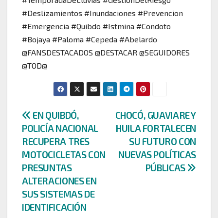
#Deslizamientos #Inundaciones #Prevencion
#Emergencia #Quibdo #Istmina #Condoto
#Bojaya #Paloma #Cepeda #Abelardo
@FANSDESTACADOS @DESTACAR @SEGUIDORES
@TOD@
Navegación
EN QUIBDÓ,
CHOCÓ, GUAVIARE Y
POLICÍA NACIONAL
HUILA FORTALECEN
de
RECUPERA TRES
SU FUTURO CON
entradas
MOTOCICLETAS CON
NUEVAS POLÍTICAS
PRESUNTAS
PÚBLICAS
ALTERACIONES EN
SUS SISTEMAS DE
IDENTIFICACIÓN