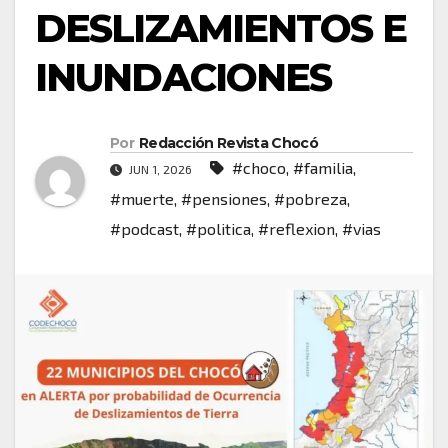
DESLIZAMIENTOS E
INUNDACIONES
Por
Redacción Revista Chocó
#choco
,
#familia
,
JUN 1, 2026
#muerte
,
#pensiones
,
#pobreza
,
#podcast
,
#politica
,
#reflexion
,
#vias