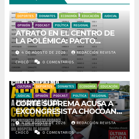
DEPORTES
DONANTES
ECONOMÍA
EDUCACIÓN
JUDICIAL
OPINIÓN
PODCAST
POLÍTICA
REGIONAL
ATRATO EN EL CENTRO DE
LA POLÉMICA: PACTO
HISTÓRICO CUESTIONA
4 DE AGOSTO DE 2026
REDACCIÓN REVISTA
CENSO ELECTORAL Y PIDE
INVESTIGAR PRESUNTO
CHOCÓ
0 COMENTARIOS
FRAUDE
CULTURA
DEPORTES
DONANTES
ECONOMÍA
EDUCACIÓN
JUDICIAL
OPINIÓN
PODCAST
POLÍTICA
REGIONAL
CORTE SUPREMA ACUSA A
EXCONGRESISTA CHOCOANO
POR PRESUNTAS
4 DE AGOSTO DE 2026
REDACCIÓN REVISTA
IRREGULARIDADES EN
MILLONARIO CONTRATO DEL
CHOCÓ
0 COMENTARIOS