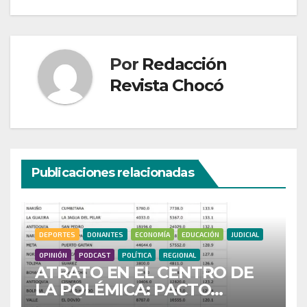
Por
Redacción
Revista Chocó
Publicaciones relacionadas
DEPORTES
DONANTES
ECONOMÍA
EDUCACIÓN
JUDICIAL
OPINIÓN
PODCAST
POLÍTICA
REGIONAL
ATRATO EN EL CENTRO DE
LA POLÉMICA: PACTO
HISTÓRICO CUESTIONA