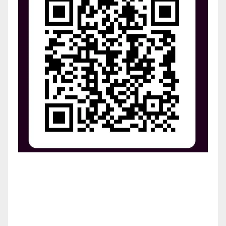
¡Apoya el crecimiento de Revista Chocó!
¡Necesitamos tu ayuda para llevar nuestra revista al
siguiente nivel! Tu donación hace la diferencia.
¡Únete a nosotros para inspirar, informar y conectar