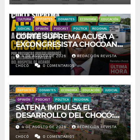
FRAUDE
CULTURA
DEPORTES
DONANTES
ECONOMÍA
EDUCACIÓN
JUDICIAL
OPINIÓN
PODCAST
POLÍTICA
REGIONAL
CORTE SUPREMA ACUSA A
EXCONGRESISTA CHOCOANO
POR PRESUNTAS
4 DE AGOSTO DE 2026
REDACCIÓN REVISTA
IRREGULARIDADES EN
MILLONARIO CONTRATO DEL
CHOCÓ
0 COMENTARIOS
HOSPITAL DE ACANDÍ
DEPORTES
DONANTES
ECONOMÍA
EDUCACIÓN
JUDICIAL
OPINIÓN
PODCAST
POLÍTICA
REGIONAL
SATENA IMPULSA EL
DESARROLLO DEL CHOCÓ:
MÁS DE 35 MIL PASAJEROS
4 DE AGOSTO DE 2026
REDACCIÓN REVISTA
MOVILIZADOS Y NUEVAS
RUTAS FORTALECEN LA
CHOCÓ
0 COMENTARIOS