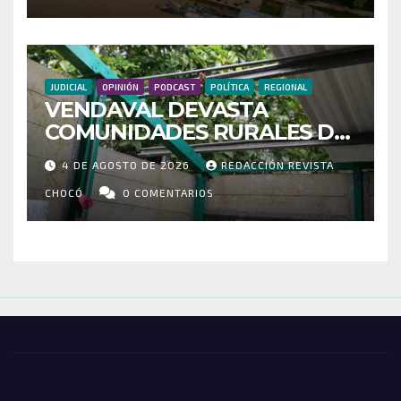
CONECTIVIDAD
JUDICIAL
OPINIÓN
PODCAST
POLÍTICA
REGIONAL
VENDAVAL DEVASTA
COMUNIDADES RURALES DE
RIOSUCIO: ESCUELAS,
4 DE AGOSTO DE 2026
REDACCIÓN REVISTA
VIVIENDAS Y CEMENTERIO
ENTRE LOS AFECTADOS
CHOCÓ
0 COMENTARIOS