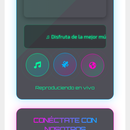
♫ Disfruta de la mejor música las 24 hora
Reproduciendo en vivo
CONÉCTATE CON
NOSOTROS