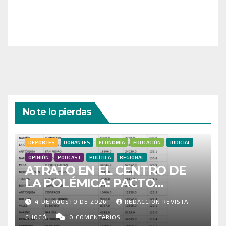
a nuestra comunidad!
¡Gracias por tu generosidad!
No te lo pierdas
DEPORTES
DONANTES
ECONOMÍA
EDUCACIÓN
JUDICIAL
OPINIÓN
PODCAST
POLÍTICA
REGIONAL
ATRATO EN EL CENTRO DE
LA POLÉMICA: PACTO
HISTÓRICO CUESTIONA
4 DE AGOSTO DE 2026
REDACCIÓN REVISTA
CENSO ELECTORAL Y PIDE
INVESTIGAR PRESUNTO
CHOCÓ
0 COMENTARIOS