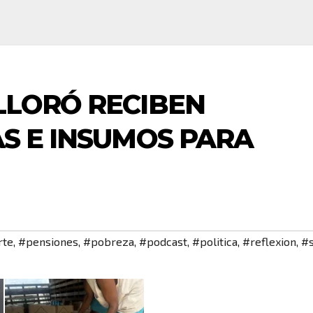
LLORÓ RECIBEN
S E INSUMOS PARA
rte
,
#pensiones
,
#pobreza
,
#podcast
,
#politica
,
#reflexion
,
#s