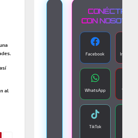
T
CONÉCTATE
R
CON NOSOTR
A
N
 una
S
ades.
Facebook
Instagra
M
I
así
S
I
WhatsApp
YouTub
n al
Ó
N
E
N
TikTok
Google
V
Play