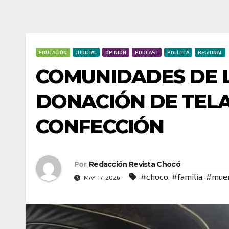
EDUCACIÓN
JUDICIAL
OPINIÓN
PODCAST
POLÍTICA
REGIONAL
COMUNIDADES DE 
DONACIÓN DE TELA
CONFECCIÓN
Por
Redacción Revista Chocó
#choco
,
#familia
,
#mue
MAY 17, 2026