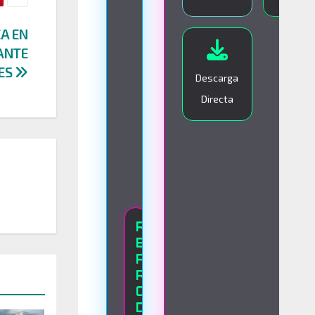
I
A EN
V
ANTE
O
LES
Descarga
Directa
R
E
P
R
O
A
D