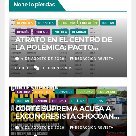
No te lo pierdas
DEPORTES
DONANTES
ECONOMÍA
EDUCACIÓN
JUDICIAL
OPINIÓN
PODCAST
POLÍTICA
REGIONAL
ATRATO EN EL CENTRO DE
LA POLÉMICA: PACTO
HISTÓRICO CUESTIONA
4 DE AGOSTO DE 2026
REDACCIÓN REVISTA
CENSO ELECTORAL Y PIDE
INVESTIGAR PRESUNTO
CHOCÓ
0 COMENTARIOS
FRAUDE
CULTURA
DEPORTES
DONANTES
ECONOMÍA
EDUCACIÓN
JUDICIAL
OPINIÓN
PODCAST
POLÍTICA
REGIONAL
CORTE SUPREMA ACUSA A
EXCONGRESISTA CHOCOANO
POR PRESUNTAS
4 DE AGOSTO DE 2026
REDACCIÓN REVISTA
IRREGULARIDADES EN