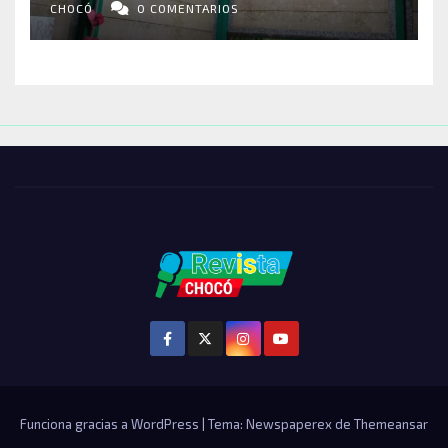
ENTRE LOS AFECTADOS
CHOCÓ
0 COMENTARIOS
Funciona gracias a WordPress
|
Tema: Newspaperex de
Themeansar