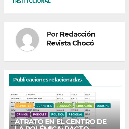
INSTITUCIONAL
Por
Redacción
Revista Chocó
Publicaciones relacionadas
DEPORTES
DONANTES
ECONOMÍA
EDUCACIÓN
JUDICIAL
OPINIÓN
PODCAST
POLÍTICA
REGIONAL
ATRATO EN EL CENTRO DE
LA POLÉMICA: PACTO