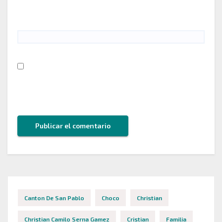
Web
Guarda mi nombre, correo electrónico y web en
este navegador para la próxima vez que comente.
Canton De San Pablo
Choco
Christian
Christian Camilo Serna Gamez
Cristian
Familia