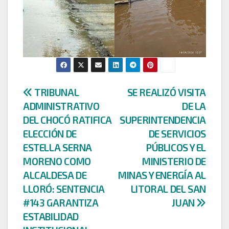
Navegación
TRIBUNAL
SE REALIZÓ VISITA
ADMINISTRATIVO
DE LA
de
DEL CHOCÓ RATIFICA
SUPERINTENDENCIA
entradas
ELECCIÓN DE
DE SERVICIOS
ESTELLA SERNA
PÚBLICOS Y EL
MORENO COMO
MINISTERIO DE
ALCALDESA DE
MINAS Y ENERGÍA AL
LLORÓ: SENTENCIA
LITORAL DEL SAN
#143 GARANTIZA
JUAN
ESTABILIDAD