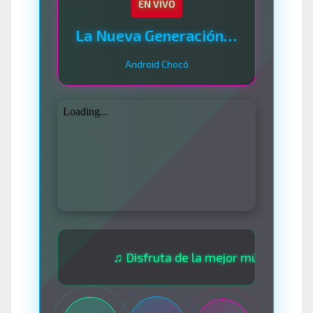
EN VIVO
La Nueva Generación Del Sistema
Android Chocó
♫ Disfruta de la mejor música las 24 hora