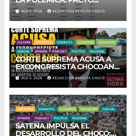
HISTÓRICO CUESTIONA
AGO 4, 2026
REDACCIÓN REVISTA CHOCÓ
CENSO ELECTORAL Y PIDE
INVESTIGAR PRESUNTO
FRAUDE
CULTURA
DEPORTES
DONANTES
ECONOMÍA
EDUCACIÓN
JUDICIAL
OPINIÓN
PODCAST
POLÍTICA
REGIONAL
CORTE SUPREMA ACUSA A
EXCONGRESISTA CHOCOANO
POR PRESUNTAS
AGO 4, 2026
REDACCIÓN REVISTA CHOCÓ
IRREGULARIDADES EN
MILLONARIO CONTRATO
DEL HOSPITAL DE ACANDÍ
DEPORTES
DONANTES
ECONOMÍA
EDUCACIÓN
JUDICIAL
OPINIÓN
PODCAST
POLÍTICA
REGIONAL
SATENA IMPULSA EL
DESARROLLO DEL CHOCÓ: