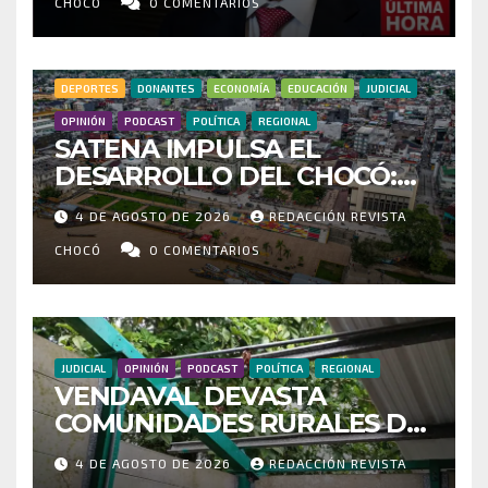
MILLONARIO CONTRATO DEL
CHOCÓ
0 COMENTARIOS
HOSPITAL DE ACANDÍ
DEPORTES
DONANTES
ECONOMÍA
EDUCACIÓN
JUDICIAL
OPINIÓN
PODCAST
POLÍTICA
REGIONAL
SATENA IMPULSA EL
DESARROLLO DEL CHOCÓ:
MÁS DE 35 MIL PASAJEROS
4 DE AGOSTO DE 2026
REDACCIÓN REVISTA
MOVILIZADOS Y NUEVAS
RUTAS FORTALECEN LA
CHOCÓ
0 COMENTARIOS
CONECTIVIDAD
JUDICIAL
OPINIÓN
PODCAST
POLÍTICA
REGIONAL
VENDAVAL DEVASTA
COMUNIDADES RURALES DE
RIOSUCIO: ESCUELAS,
4 DE AGOSTO DE 2026
REDACCIÓN REVISTA
VIVIENDAS Y CEMENTERIO