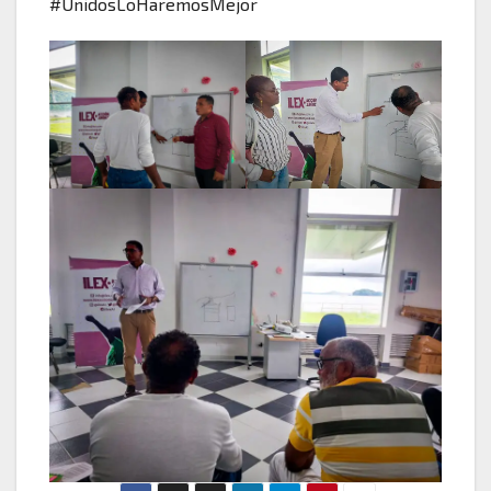
#UnidosLoHaremosMejor