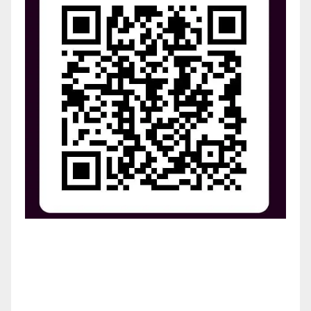
¡Apoya el crecimiento de Revista Chocó!
¡Necesitamos tu ayuda para llevar nuestra revista al
siguiente nivel! Tu donación hace la diferencia.