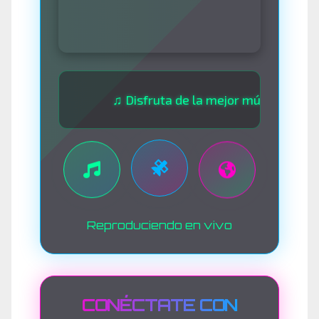
♫ Disfruta de la mejor música las 24 horas
Reproduciendo en vivo
CONÉCTATE CON