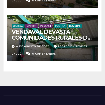
RUTAS FORTALECEN LA
CHOCÓ
0 COMENTARIOS
CONECTIVIDAD
JUDICIAL
OPINIÓN
PODCAST
POLÍTICA
REGIONAL
VENDAVAL DEVASTA
COMUNIDADES RURALES DE
RIOSUCIO: ESCUELAS,
4 DE AGOSTO DE 2026
REDACCIÓN REVISTA
VIVIENDAS Y CEMENTERIO
ENTRE LOS AFECTADOS
CHOCÓ
0 COMENTARIOS