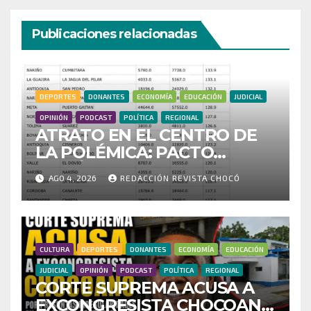
Publicaciones relacionadas
DEPORTES
DONANTES
ECONOMÍA
EDUCACIÓN
JUDICIAL
OPINIÓN
PODCAST
POLÍTICA
REGIONAL
ATRATO EN EL CENTRO DE
LA POLÉMICA: PACTO
HISTÓRICO CUESTIONA
AGO 4, 2026
REDACCIÓN REVISTA CHOCÓ
CENSO ELECTORAL Y PIDE
INVESTIGAR PRESUNTO
FRAUDE
CULTURA
DEPORTES
DONANTES
ECONOMÍA
EDUCACIÓN
JUDICIAL
OPINIÓN
PODCAST
POLÍTICA
REGIONAL
CORTE SUPREMA ACUSA A
EXCONGRESISTA CHOCOANO