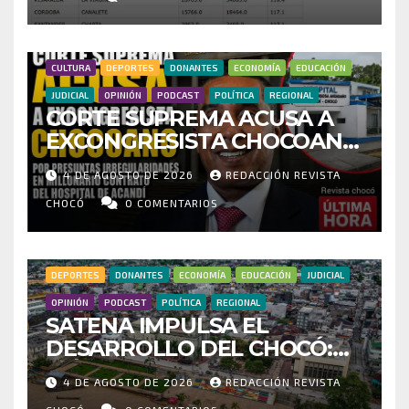
INVESTIGAR PRESUNTO
FRAUDE
CULTURA
DEPORTES
DONANTES
ECONOMÍA
EDUCACIÓN
JUDICIAL
OPINIÓN
PODCAST
POLÍTICA
REGIONAL
CORTE SUPREMA ACUSA A
EXCONGRESISTA CHOCOANO
POR PRESUNTAS
4 DE AGOSTO DE 2026
REDACCIÓN REVISTA
IRREGULARIDADES EN
MILLONARIO CONTRATO DEL
CHOCÓ
0 COMENTARIOS
HOSPITAL DE ACANDÍ
DEPORTES
DONANTES
ECONOMÍA
EDUCACIÓN
JUDICIAL
OPINIÓN
PODCAST
POLÍTICA
REGIONAL
SATENA IMPULSA EL
DESARROLLO DEL CHOCÓ:
MÁS DE 35 MIL PASAJEROS
4 DE AGOSTO DE 2026
REDACCIÓN REVISTA
MOVILIZADOS Y NUEVAS