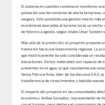
El sistema en cuestión combina el monitoreo ocea
población una herramienta de alerta temprana, c
sargazo. Esto posibilita una gestión mucho más e
económicas asociadas al turismo local, un secto
de febrero a agosto, según relata César Sinist
Más allá de la predicción, el proyecto propone u
transición hacia una bioeconomía regional. La prin
que históricamente ha sido considerada un resid
biocarbones. Dichos materiales son capaces de 
presentes en el agua, lo que representa una solu
Yenny Patricia Avila, líder de Socitecnova S.A.S, l
transferencia de conocimientos y habilita nuevas
El impacto del proyecto en las comunidades afect
económico. Aníbal González, representante de As
con el turismo, pero destaca el compromiso de l