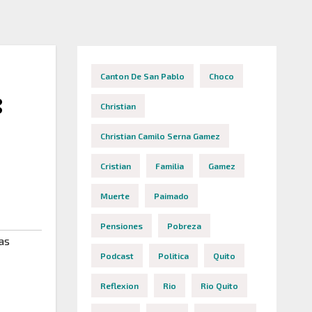
Canton De San Pablo
Choco
:
Christian
Christian Camilo Serna Gamez
Cristian
Familia
Gamez
Muerte
Paimado
Pensiones
Pobreza
as
Podcast
Politica
Quito
Reflexion
Rio
Rio Quito