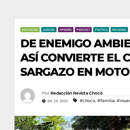
EDUCACIÓN
JUDICIAL
OPINIÓN
PODCAST
POLÍTICA
REGIONAL
DE ENEMIGO AMBI
ASÍ CONVIERTE EL
SARGAZO EN MOTOR
Por
Redacción Revista Chocó
#choco
,
#familia
,
#muer
DIC 29, 2025