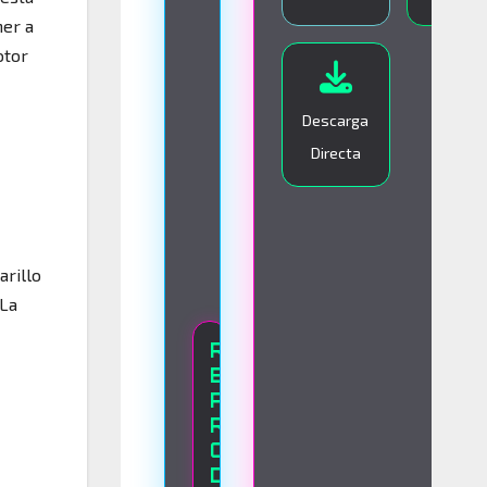
I
ner a
V
otor
O
Descarga
Directa
arillo
 La
R
E
P
R
O
D