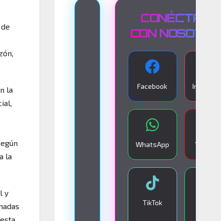
T
CONÉCTATE
 de
R
CON NOSOTR
A
zón,
N
S
Facebook
Instagra
n la
M
ial,
I
S
I
Según
WhatsApp
YouTub
Ó
a la
N
E
l y
N
TikTok
Google
onadas
V
Play
 esta