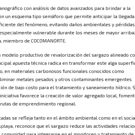
nográfico con análisis de datos avanzados para brindar a la
on un esquema tipo semáforo que permite anticipar la llegada
ficiente del fenómeno, evitando daños ambientales y pérdidas
r especialmente vulnerable durante los meses de mayor arriba
erra, miembro de COCOMANORTE.
n modelo productivo de revalorización del sargazo alineado co
cipal apuesta técnica radica en transformar este alga superfic
uo, en materiales carbonosos funcionales conocidos como
eliminar metales pesados y otros contaminantes emergentes
ción de bajo costo para el tratamiento y saneamiento hídrico. 
a iniciativa favorece la creación de valor agregado local, foment
 rutas de emprendimiento regional.
adas se refleja tanto en el ámbito ambiental como en el socia
playa, reconoce que el sargazo reduce las actividades relaci
a comunidad para integrarse en el monitoreo y tratamiento de