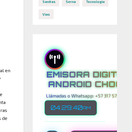
Sanitas
Serna
Tecnologia
Vias
al en
EMISORA DIGITAL
y
ANDROID CHOCO
de
Llámadas o Whatsapp: +57 317 575 00 21
nta
04:29:42
AM
gras
s de