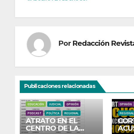
entradas
Por
Redacción Revist
Publicaciones relacionadas
CULTURA
DEPORTES
DONANTES
ECONOMÍA
ECONOMÍ
EDUCACIÓN
JUDICIAL
OPINIÓN
OPINIÓN
PODCAST
POLÍTICA
REGIONAL
REGIONAL
ATRATO EN EL
COR
CENTRO DE LA
ACU