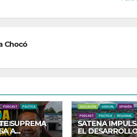
a Chocó
DEPORTES
DONANTES
A
EDUCACIÓN
JUDICIAL
DEPORTES
DONANTES
ECONOMÍ
PODCAST
POLÍTICA
EDUCACIÓN
JUDICIAL
OPINIÓN
PODCAST
POLÍTICA
REGIONAL
TE SUPREMA
SATENA IMPULS
SA A
EL DESARROLL