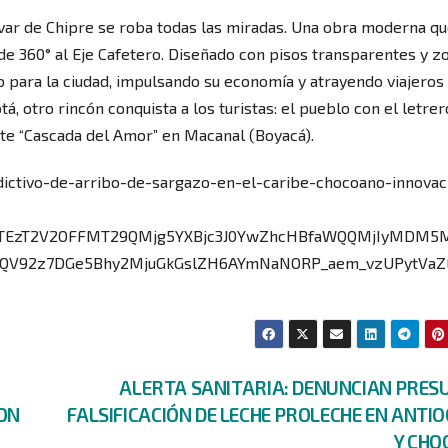
evar de Chipre se roba todas las miradas. Una obra moderna q
s de 360° al Eje Cafetero. Diseñado con pisos transparentes y z
 para la ciudad, impulsando su economía y atrayendo viajeros
á, otro rincón conquista a los turistas: el pueblo con el letrer
e “Cascada del Amor” en Macanal (Boyacá).
ctivo-de-arribo-de-sargazo-en-el-caribe-chocoano-innovac
lkETEzT2V2OFFMT29QMjg5YXBjc3J0YwZhcHBfaWQQMjIyMDM5
QV92z7DGe5Bhy2MjuGkGslZH6AYmNaNORP_aem_vzUPytVaZ
ALERTA SANITARIA: DENUNCIAN PRES
ON
FALSIFICACIÓN DE LECHE PROLECHE EN ANTI
Y CHO