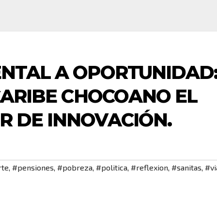
ENTAL A OPORTUNIDAD
 CARIBE CHOCOANO EL
 DE INNOVACIÓN.
te
,
#pensiones
,
#pobreza
,
#politica
,
#reflexion
,
#sanitas
,
#vi