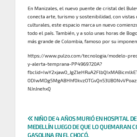
En Manizales, el nuevo puente de cristal del Bul
conecta arte, turismo y sostenibilidad, con vista
culturales, este espacio marca un nuevo comienzo
todo el país. También, y a solo unas horas de Bogot
más grande de Colombia, famoso por su imponent
https://www.pulzo.com/tecnologia/modelo-predi
y-alerta-temprana-PP4969720A?
fbclid=IwY2xjawO_JgZleHRuA2FlbQIxMABicm
ODIwMDg5MgABHhf0kvzOTGvQn53lJBONvVPoaz
NJnJnehxQ
Navegación
NIÑO DE 4 AÑOS MURIÓ EN HOSPITAL DE
MEDELLÍN LUEGO DE QUE LO QUEMARAN C
de
GASOLINA EN EL CHOCÓ.