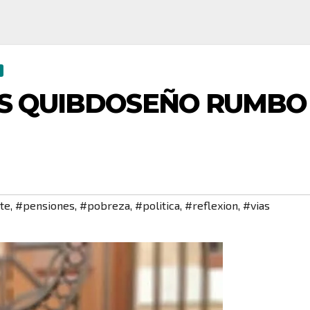
ES QUIBDOSEÑO RUMBO
te
,
#pensiones
,
#pobreza
,
#politica
,
#reflexion
,
#vias