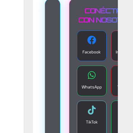
T
CONÉCTATE
R
CON NOSOTR
A
N
S
Facebook
Instagra
M
I
S
I
WhatsApp
YouTub
Ó
N
E
N
TikTok
Google
V
Play