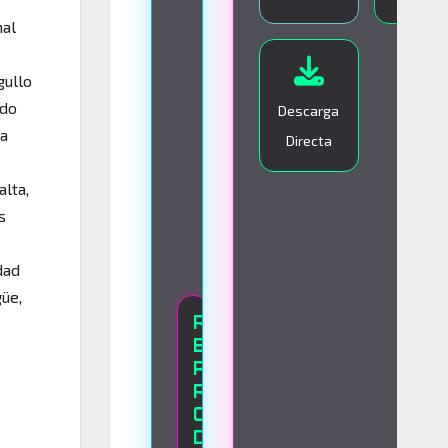
I
nal
V
O
gullo
ado
Descarga
ua
Directa
lta,
s
dad
güe,
R
E
P
R
O
D