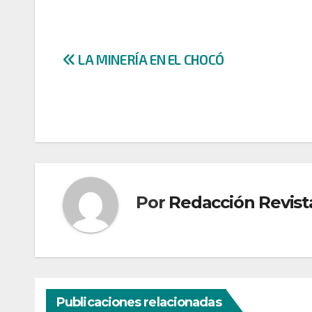
Navegación
LA MINERÍA EN EL CHOCÓ
de
entradas
Por
Redacción Revist
Publicaciones relacionadas
CULTURA