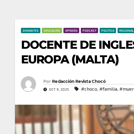
DONANTES
EDUCACIÓN
OPINIÓN
PODCAST
POLÍTICA
REGIONAL
DOCENTE DE INGL
EUROPA (MALTA)
Por
Redacción Revista Chocó
#choco
,
#familia
,
#muer
OCT 9, 2025