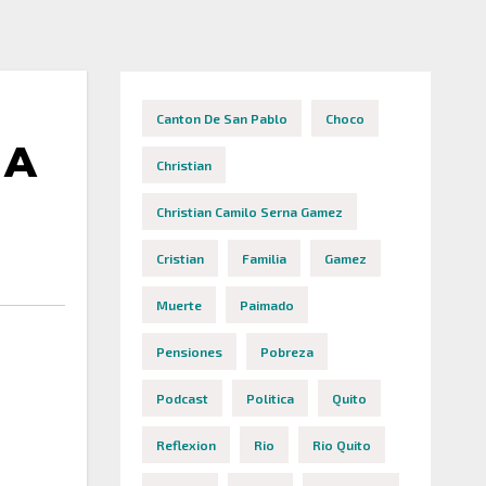
Canton De San Pablo
Choco
 A
Christian
Christian Camilo Serna Gamez
Cristian
Familia
Gamez
Muerte
Paimado
Pensiones
Pobreza
Podcast
Politica
Quito
Reflexion
Rio
Rio Quito