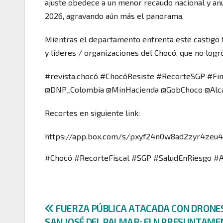
ajuste obedece a un menor recaudo nacional y an
2026, agravando aún más el panorama.
Mientras el departamento enfrenta este castigo fi
y líderes / organizaciones del Chocó, que no logr
#revista.chocó #ChocóResiste #RecorteSGP #Fin
@DNP_Colombia @MinHacienda @GobChoco @Alcal
Recortes en siguiente link:
https://app.box.com/s/pxyf24n0w8ad2zyr4zeu4
#Chocó #RecorteFiscal #SGP #SaludEnRiesgo #
Navegación
FUERZA PÚBLICA ATACADA CON DRONE
SAN JOSÉ DEL PALMAR; ELN PRESUNTAME