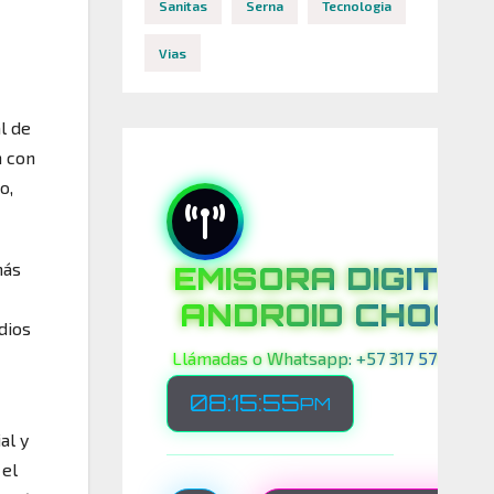
Sanitas
Serna
Tecnologia
Vias
l de
n con
o,
más
EMISORA DIGITAL
ANDROID CHOCO
dios
Llámadas o Whatsapp: +57 317 575 00 21
08:15:56
PM
al y
 el