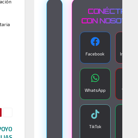
ación
T
CONÉCTATE
R
CON NOSOTR
taria
A
N
S
Facebook
Instagra
M
I
S
I
WhatsApp
YouTub
Ó
N
E
N
TikTok
Google
POYO
V
Play
ILIAS