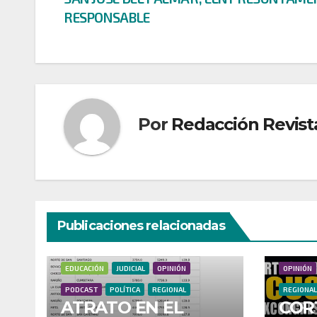
de
RESPONSABLE
entradas
Por
Redacción Revist
Publicaciones relacionadas
CULTURA
DEPORTES
DONANTES
ECONOMÍA
ECONOMÍ
EDUCACIÓN
JUDICIAL
OPINIÓN
OPINIÓN
PODCAST
POLÍTICA
REGIONAL
REGIONAL
ATRATO EN EL
COR