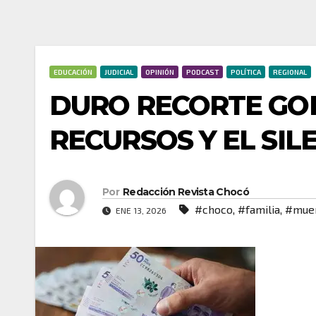
EDUCACIÓN
JUDICIAL
OPINIÓN
PODCAST
POLÍTICA
REGIONAL
DURO RECORTE GO
RECURSOS Y EL SIL
Por
Redacción Revista Chocó
#choco
,
#familia
,
#mue
ENE 13, 2026