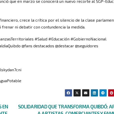
unció que en marzo se conocerá un nuevo recorte al SGP-Educ
nanciero, crece la crítica por el silencio de la clase parlamen
ó frenar ni debatir con contundencia la medida.
anzasTerritoriales #Salud #Educación #GobiernoNacional
diaQuibdo @fans destacados @destacar @seguidores
lskydan7cni
AguaPotable
S EN
SOLIDARIDAD QUE TRANSFORMA QUIBDÓ: A
NTE
A ARTISTAS, COMERCIANTES Y FAM