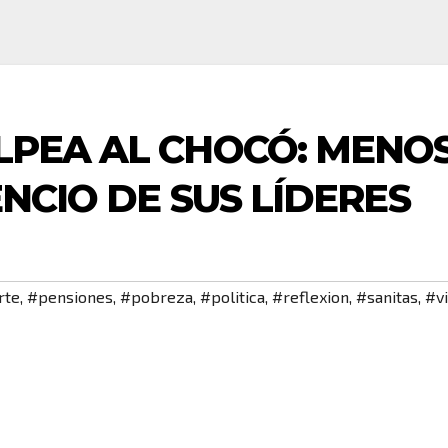
LPEA AL CHOCÓ: MENO
ENCIO DE SUS LÍDERES
rte
,
#pensiones
,
#pobreza
,
#politica
,
#reflexion
,
#sanitas
,
#v