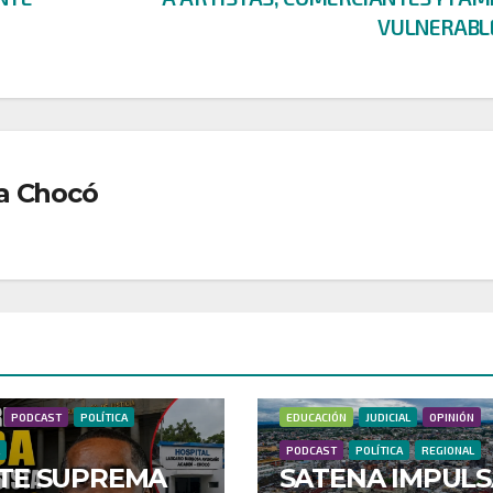
VULNERABL
a Chocó
DEPORTES
DONANTES
A
EDUCACIÓN
JUDICIAL
DEPORTES
DONANTES
ECONOMÍ
PODCAST
POLÍTICA
EDUCACIÓN
JUDICIAL
OPINIÓN
PODCAST
POLÍTICA
REGIONAL
TE SUPREMA
SATENA IMPULS