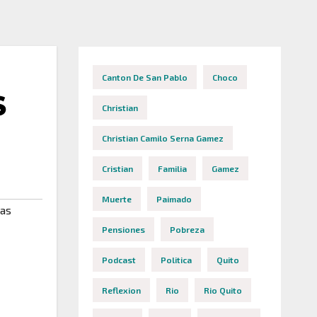
Canton De San Pablo
Choco
S
Christian
Christian Camilo Serna Gamez
Cristian
Familia
Gamez
Muerte
Paimado
ias
Pensiones
Pobreza
Podcast
Politica
Quito
Reflexion
Rio
Rio Quito