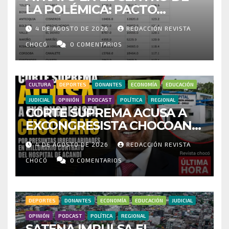
LA POLÉMICA: PACTO
HISTÓRICO CUESTIONA
4 DE AGOSTO DE 2026
REDACCIÓN REVISTA
CENSO ELECTORAL Y PIDE
INVESTIGAR PRESUNTO
CHOCÓ
0 COMENTARIOS
FRAUDE
CULTURA
DEPORTES
DONANTES
ECONOMÍA
EDUCACIÓN
JUDICIAL
OPINIÓN
PODCAST
POLÍTICA
REGIONAL
CORTE SUPREMA ACUSA A
EXCONGRESISTA CHOCOANO
POR PRESUNTAS
4 DE AGOSTO DE 2026
REDACCIÓN REVISTA
IRREGULARIDADES EN
MILLONARIO CONTRATO DEL
CHOCÓ
0 COMENTARIOS
HOSPITAL DE ACANDÍ
DEPORTES
DONANTES
ECONOMÍA
EDUCACIÓN
JUDICIAL
OPINIÓN
PODCAST
POLÍTICA
REGIONAL
SATENA IMPULSA EL