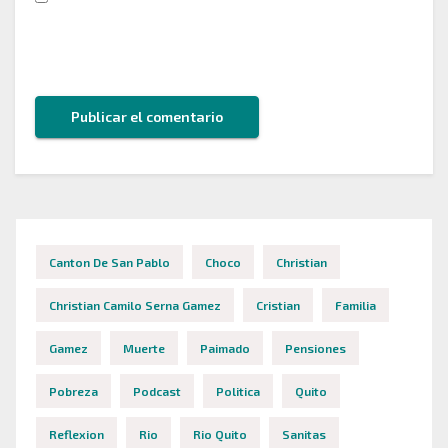
Guarda mi nombre, correo electrónico y web en
este navegador para la próxima vez que comente.
Canton De San Pablo
Choco
Christian
Christian Camilo Serna Gamez
Cristian
Familia
Gamez
Muerte
Paimado
Pensiones
Pobreza
Podcast
Politica
Quito
Reflexion
Rio
Rio Quito
Sanitas