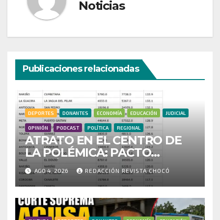
Noticias
Publicaciones relacionadas
DEPORTES
DONANTES
ECONOMÍA
EDUCACIÓN
JUDICIAL
OPINIÓN
PODCAST
POLÍTICA
REGIONAL
ATRATO EN EL CENTRO DE
LA POLÉMICA: PACTO
HISTÓRICO CUESTIONA
AGO 4, 2026
REDACCIÓN REVISTA CHOCÓ
CENSO ELECTORAL Y PIDE
INVESTIGAR PRESUNTO
FRAUDE