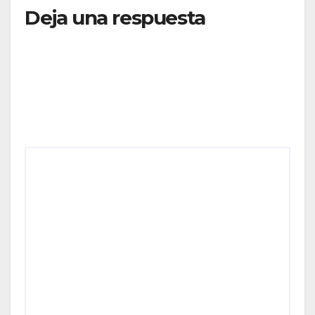
Deja una respuesta
Tu dirección de correo electrónico no será
publicada.
Los campos obligatorios están marcados
con
*
Comentario
*