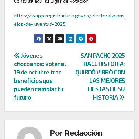
Consulta aquí tu lugar de votación
https://wapp.registraduria.gov.co/electoral/cons
ejos-de-juventud-2025
Navegación
Jóvenes
SAN PACHO 2025
chocoanos: votar el
HACE HISTORIA:
de
19 de octubre trae
QUIBDÓ VIBRÓ CON
entradas
beneficios que
LAS MEJORES
pueden cambiar tu
FIESTAS DE SU
futuro
HISTORIA
Por
Redacción