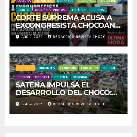
CULTURA
DEPORTES
DONANTES
ECONOMÍA
EDUCACIÓN
JUDICIAL
OPINIÓN
PODCAST
POLÍTICA
REGIONAL
CORTE SUPREMA ACUSA A
EXCONGRESISTA CHOCOANO
POR PRESUNTAS
AGO 4, 2026
REDACCIÓN REVISTA CHOCÓ
IRREGULARIDADES EN
MILLONARIO CONTRATO
DEL HOSPITAL DE ACANDÍ
DEPORTES
DONANTES
ECONOMÍA
EDUCACIÓN
JUDICIAL
OPINIÓN
PODCAST
POLÍTICA
REGIONAL
SATENA IMPULSA EL
DESARROLLO DEL CHOCÓ:
MÁS DE 35 MIL PASAJEROS
AGO 4, 2026
REDACCIÓN REVISTA CHOCÓ
MOVILIZADOS Y NUEVAS
RUTAS FORTALECEN LA
CONECTIVIDAD