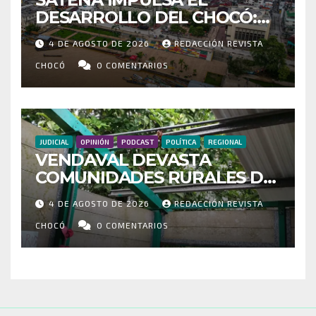
DESARROLLO DEL CHOCÓ:
MÁS DE 35 MIL PASAJEROS
4 DE AGOSTO DE 2026
REDACCIÓN REVISTA
MOVILIZADOS Y NUEVAS
RUTAS FORTALECEN LA
CHOCÓ
0 COMENTARIOS
CONECTIVIDAD
JUDICIAL
OPINIÓN
PODCAST
POLÍTICA
REGIONAL
VENDAVAL DEVASTA
COMUNIDADES RURALES DE
RIOSUCIO: ESCUELAS,
4 DE AGOSTO DE 2026
REDACCIÓN REVISTA
VIVIENDAS Y CEMENTERIO
ENTRE LOS AFECTADOS
CHOCÓ
0 COMENTARIOS