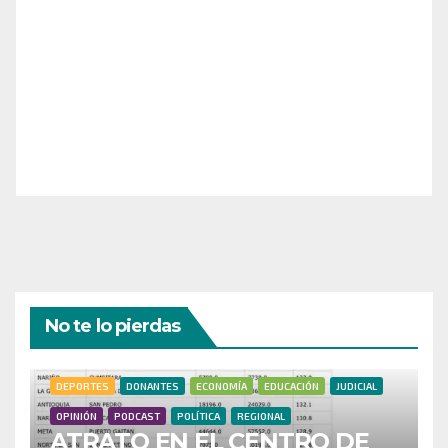
¡Necesitamos tu ayuda para llevar nuestra revista al
siguiente nivel! Tu donación hace la diferencia.
¡Únete a nosotros para inspirar, informar y conectar
a nuestra comunidad!
¡Gracias por tu generosidad!
No te lo pierdas
DEPORTES
DONANTES
ECONOMÍA
EDUCACIÓN
JUDICIAL
OPINIÓN
PODCAST
POLÍTICA
REGIONAL
ATRATO EN EL CENTRO DE