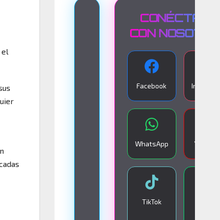
T
CONÉCTATE
R
CON NOSOTR
A
 el
N
S
Facebook
Instagra
sus
M
uier
I
S
I
WhatsApp
YouTub
on
Ó
icadas
N
E
N
TikTok
Google
V
Play