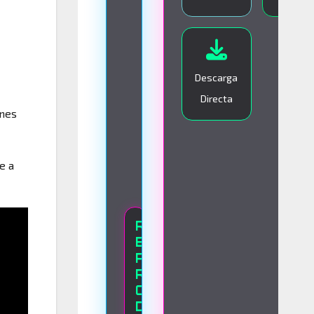
I
V
O
Descarga
Directa
ones
e a
R
E
P
R
O
D