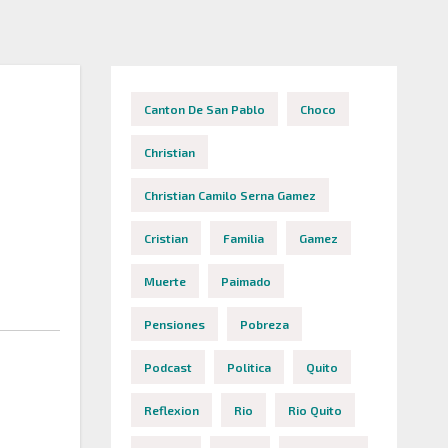
Canton De San Pablo
Choco
Christian
Christian Camilo Serna Gamez
Cristian
Familia
Gamez
Muerte
Paimado
Pensiones
Pobreza
Podcast
Politica
Quito
Reflexion
Rio
Rio Quito