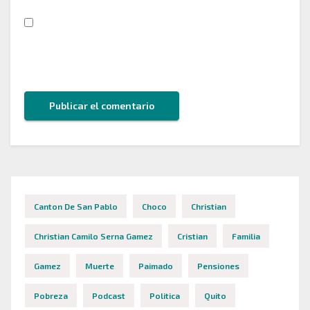
Guarda mi nombre, correo electrónico y web en
este navegador para la próxima vez que comente.
Canton De San Pablo
Choco
Christian
Christian Camilo Serna Gamez
Cristian
Familia
Gamez
Muerte
Paimado
Pensiones
Pobreza
Podcast
Politica
Quito