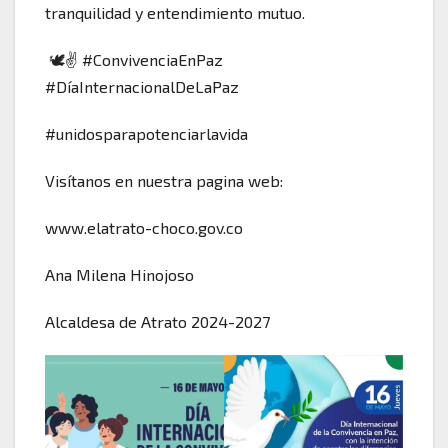
tranquilidad y entendimiento mutuo.
🕊️✌️ #ConvivenciaEnPaz
#DíaInternacionalDeLaPaz
#unidosparapotenciarlavida
Visítanos en nuestra pagina web:
www.elatrato-choco.gov.co
Ana Milena Hinojoso
Alcaldesa de Atrato 2024-2027