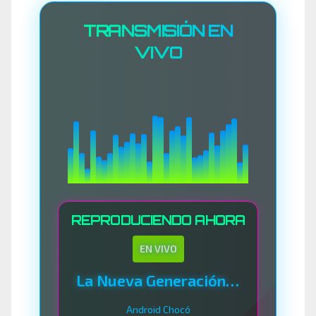
TRANSMISIÓN EN
VIVO
REPRODUCIENDO AHORA
EN VIVO
La Nueva Generación Del Sistema
Android Chocó