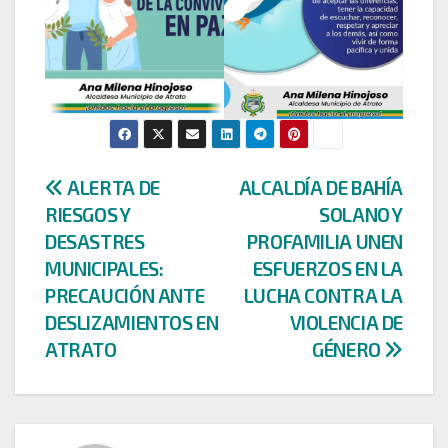
Navegación
ALERTA DE
ALCALDÍA DE BAHÍA
RIESGOS Y
SOLANO Y
de
DESASTRES
PROFAMILIA UNEN
entradas
MUNICIPALES:
ESFUERZOS EN LA
PRECAUCIÓN ANTE
LUCHA CONTRA LA
DESLIZAMIENTOS EN
VIOLENCIA DE
ATRATO
GÉNERO