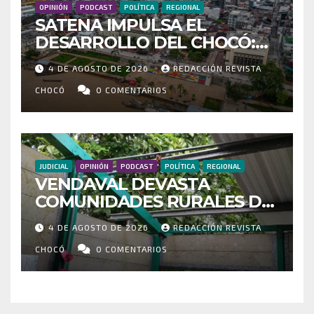
OPINIÓN
PODCAST
POLÍTICA
REGIONAL
SATENA IMPULSA EL
DESARROLLO DEL CHOCÓ:
MÁS DE 35 MIL PASAJEROS
4 DE AGOSTO DE 2026
REDACCIÓN REVISTA
MOVILIZADOS Y NUEVAS
RUTAS FORTALECEN LA
CHOCÓ
0 COMENTARIOS
CONECTIVIDAD
JUDICIAL
OPINIÓN
PODCAST
POLÍTICA
REGIONAL
VENDAVAL DEVASTA
COMUNIDADES RURALES DE
RIOSUCIO: ESCUELAS,
4 DE AGOSTO DE 2026
REDACCIÓN REVISTA
VIVIENDAS Y CEMENTERIO
ENTRE LOS AFECTADOS
CHOCÓ
0 COMENTARIOS