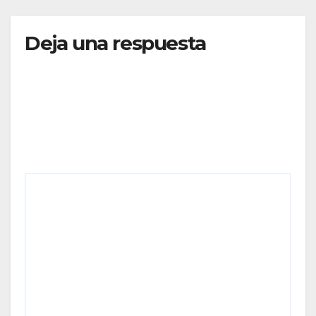
Deja una respuesta
Tu dirección de correo electrónico no será
publicada.
Los campos obligatorios están marcados
con
*
Comentario
*