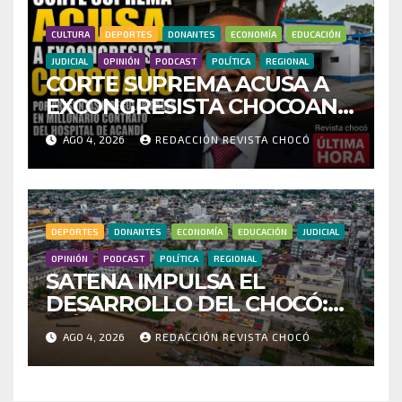
CULTURA
DEPORTES
DONANTES
ECONOMÍA
EDUCACIÓN
JUDICIAL
OPINIÓN
PODCAST
POLÍTICA
REGIONAL
CORTE SUPREMA ACUSA A
EXCONGRESISTA CHOCOANO
POR PRESUNTAS
AGO 4, 2026
REDACCIÓN REVISTA CHOCÓ
IRREGULARIDADES EN
MILLONARIO CONTRATO
DEL HOSPITAL DE ACANDÍ
DEPORTES
DONANTES
ECONOMÍA
EDUCACIÓN
JUDICIAL
OPINIÓN
PODCAST
POLÍTICA
REGIONAL
SATENA IMPULSA EL
DESARROLLO DEL CHOCÓ:
MÁS DE 35 MIL PASAJEROS
AGO 4, 2026
REDACCIÓN REVISTA CHOCÓ
MOVILIZADOS Y NUEVAS
RUTAS FORTALECEN LA
CONECTIVIDAD