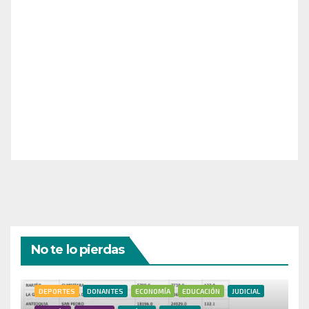
¡Apoya el crecimiento de Revista Chocó!
¡Necesitamos tu ayuda para llevar nuestra revista al
siguiente nivel! Tu donación hace la diferencia.
¡Únete a nosotros para inspirar, informar y conectar
a nuestra comunidad!
¡Gracias por tu generosidad!
No te lo pierdas
DEPORTES
DONANTES
ECONOMÍA
EDUCACIÓN
JUDICIAL