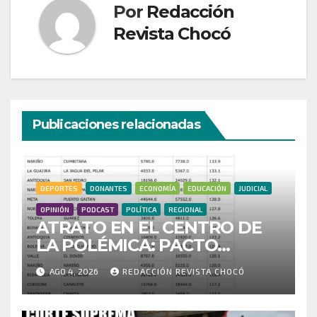
Por
Redacción
Revista Chocó
Publicaciones relacionadas
DEPORTES
DONANTES
ECONOMÍA
EDUCACIÓN
JUDICIAL
OPINIÓN
PODCAST
POLÍTICA
REGIONAL
ATRATO EN EL CENTRO DE
LA POLÉMICA: PACTO
HISTÓRICO CUESTIONA
AGO 4, 2026
REDACCIÓN REVISTA CHOCÓ
CENSO ELECTORAL Y PIDE
INVESTIGAR PRESUNTO
FRAUDE