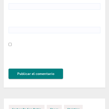
Web
Guarda mi nombre, correo electrónico y web en
este navegador para la próxima vez que comente.