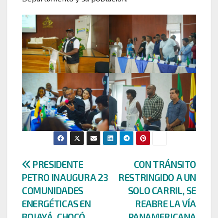
Navegación
PRESIDENTE
CON TRÁNSITO
PETRO INAUGURA 23
RESTRINGIDO A UN
de
COMUNIDADES
SOLO CARRIL, SE
entradas
ENERGÉTICAS EN
REABRE LA VÍA
BOJAYÁ, CHOCÓ
PANAMERICANA