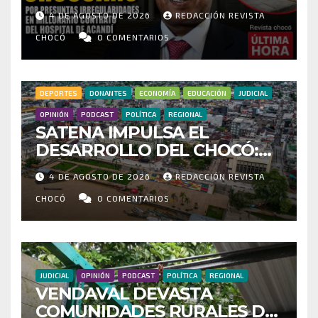
POR PRESUNTAS
4 DE AGOSTO DE 2026
REDACCIÓN REVISTA
IRREGULARIDADES EN
MILLONARIO CONTRATO DEL
CHOCÓ
0 COMENTARIOS
HOSPITAL DE ACANDÍ
DEPORTES
DONANTES
ECONOMÍA
EDUCACIÓN
JUDICIAL
OPINIÓN
PODCAST
POLÍTICA
REGIONAL
SATENA IMPULSA EL
DESARROLLO DEL CHOCÓ:
MÁS DE 35 MIL PASAJEROS
4 DE AGOSTO DE 2026
REDACCIÓN REVISTA
MOVILIZADOS Y NUEVAS
RUTAS FORTALECEN LA
CHOCÓ
0 COMENTARIOS
CONECTIVIDAD
JUDICIAL
OPINIÓN
PODCAST
POLÍTICA
REGIONAL
VENDAVAL DEVASTA
COMUNIDADES RURALES DE