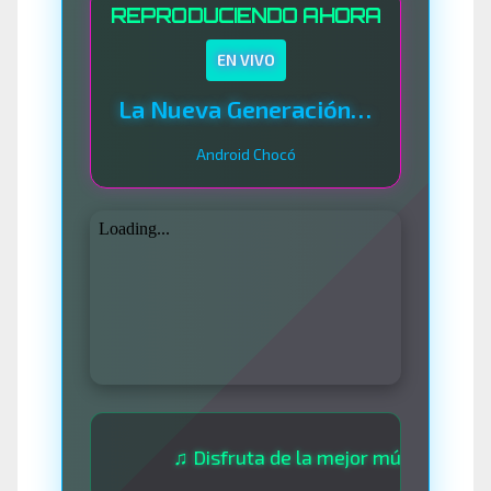
REPRODUCIENDO AHORA
EN VIVO
La Nueva Generación Del Sistema
Android Chocó
♫ Disfruta de la mejor música las 24 horas