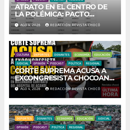
ATRATO EN EL CENTRO DE
LA POLÉMICA: PACTO
HISTÓRICO CUESTIONA
AGO 4, 2026
REDACCIÓN REVISTA CHOCÓ
CENSO ELECTORAL Y PIDE
INVESTIGAR PRESUNTO
FRAUDE
CULTURA
DEPORTES
DONANTES
ECONOMÍA
EDUCACIÓN
JUDICIAL
OPINIÓN
PODCAST
POLÍTICA
REGIONAL
CORTE SUPREMA ACUSA A
EXCONGRESISTA CHOCOANO
POR PRESUNTAS
AGO 4, 2026
REDACCIÓN REVISTA CHOCÓ
IRREGULARIDADES EN
MILLONARIO CONTRATO
DEL HOSPITAL DE ACANDÍ
DEPORTES
DONANTES
ECONOMÍA
EDUCACIÓN
JUDICIAL
OPINIÓN
PODCAST
POLÍTICA
REGIONAL