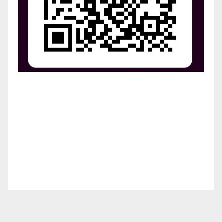
¡Apoya el crecimiento de Revista Chocó!
¡Necesitamos tu ayuda para llevar nuestra revista al
siguiente nivel! Tu donación hace la diferencia.
¡Únete a nosotros para inspirar, informar y conectar
a nuestra comunidad!
¡Gracias por tu generosidad!