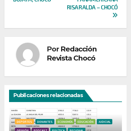
RISARALDA – CHOCÓ
Por
Redacción
Revista Chocó
Publicaciones relacionadas
DEPORTES
DONANTES
ECONOMÍA
EDUCACIÓN
JUDICIAL
OPINIÓN
PODCAST
POLÍTICA
REGIONAL