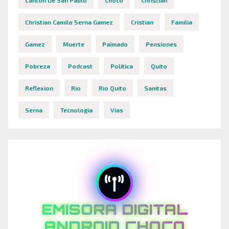
Canton De San Pablo
Choco
Christian
Christian Camilo Serna Gamez
Cristian
Familia
Gamez
Muerte
Paimado
Pensiones
Pobreza
Podcast
Politica
Quito
Reflexion
Rio
Rio Quito
Sanitas
Serna
Tecnologia
Vias
EMISORA DIGITAL
ANDROID CHOCO