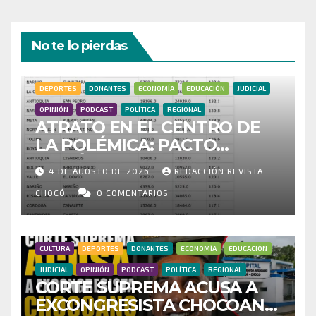
No te lo pierdas
DEPORTES
DONANTES
ECONOMÍA
EDUCACIÓN
JUDICIAL
OPINIÓN
PODCAST
POLÍTICA
REGIONAL
ATRATO EN EL CENTRO DE
LA POLÉMICA: PACTO
HISTÓRICO CUESTIONA
4 DE AGOSTO DE 2026
REDACCIÓN REVISTA
CENSO ELECTORAL Y PIDE
INVESTIGAR PRESUNTO
CHOCÓ
0 COMENTARIOS
FRAUDE
CULTURA
DEPORTES
DONANTES
ECONOMÍA
EDUCACIÓN
JUDICIAL
OPINIÓN
PODCAST
POLÍTICA
REGIONAL
CORTE SUPREMA ACUSA A
EXCONGRESISTA CHOCOANO