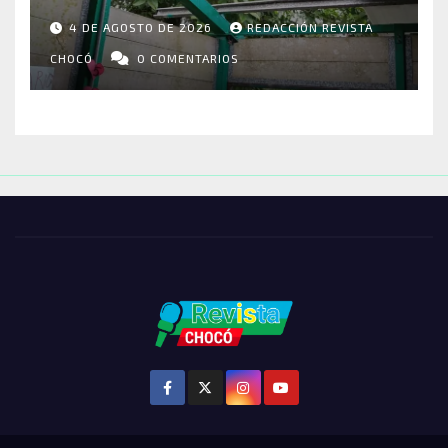
RIOSUCIO: ESCUELAS,
4 DE AGOSTO DE 2026
REDACCIÓN REVISTA
VIVIENDAS Y CEMENTERIO
ENTRE LOS AFECTADOS
CHOCÓ
0 COMENTARIOS