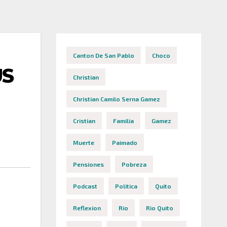
Canton De San Pablo
Choco
ÚS
Christian
Christian Camilo Serna Gamez
Cristian
Familia
Gamez
Muerte
Paimado
Pensiones
Pobreza
Podcast
Politica
Quito
Reflexion
Rio
Rio Quito