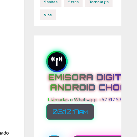
Sanitas
Serna
Tecnologia
Vias
EMISORA DIGITAL
ANDROID CHOCO
Llámadas o Whatsapp: +57 317 575 00 21
03:10:19
AM
nado