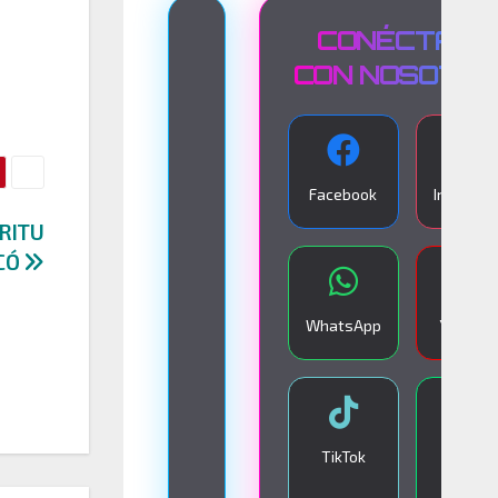
T
CONÉCTATE
R
CON NOSOTR
A
N
S
Facebook
Instagra
M
ÍRITU
I
OCÓ
S
I
WhatsApp
YouTub
Ó
N
E
N
TikTok
Google
V
Play