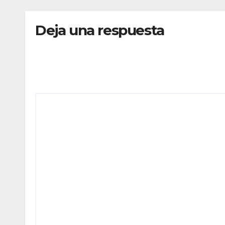
INVESTIGAR
EN 
PRESUNTO
CON
Deja una respuesta
FRAUDE
HOS
ACA
Tu dirección de correo electrónico no será publicada
Comentario
*