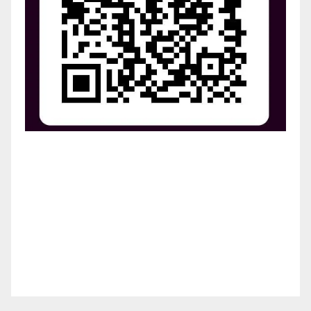
¡Apoya el crecimiento de Revista Chocó!
¡Necesitamos tu ayuda para llevar nuestra revista al
siguiente nivel! Tu donación hace la diferencia.
¡Únete a nosotros para inspirar, informar y conectar
a nuestra comunidad!
¡Gracias por tu generosidad!