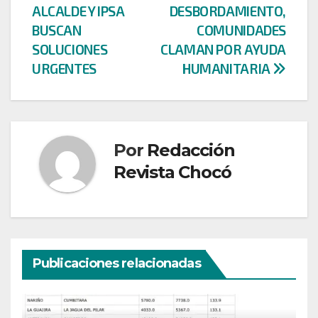
entradas
ALCALDE Y IPSA
DESBORDAMIENTO,
BUSCAN
COMUNIDADES
SOLUCIONES
CLAMAN POR AYUDA
URGENTES
HUMANITARIA
Por
Redacción
Revista Chocó
Publicaciones relacionadas