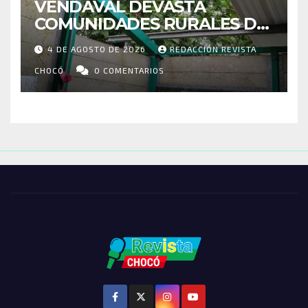
VENDAVAL DEVASTA
COMUNIDADES RURALES DE
RIOSUCIO: ESCUELAS,
4 DE AGOSTO DE 2026
REDACCIÓN REVISTA
VIVIENDAS Y CEMENTERIO
ENTRE LOS AFECTADOS
CHOCÓ
0 COMENTARIOS