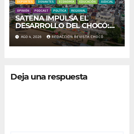
DEPORTES
DONANTES
ECONOMÍA
EDUCACIÓN
JUDICIAL
OPINIÓN
PODCAST
POLÍTICA
REGIONAL
SATENA IMPULSA EL
DESARROLLO DEL CHOCÓ:
MÁS DE 35 MIL PASAJEROS
AGO 4, 2026
REDACCIÓN REVISTA CHOCÓ
MOVILIZADOS Y NUEVAS
RUTAS FORTALECEN LA
CONECTIVIDAD
Deja una respuesta
Tu dirección de correo electrónico no será
publicada.
Los campos obligatorios están marcados
con
*
Comentario
*