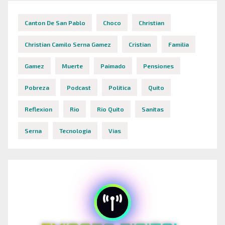
Canton De San Pablo
Choco
Christian
Christian Camilo Serna Gamez
Cristian
Familia
Gamez
Muerte
Paimado
Pensiones
Pobreza
Podcast
Politica
Quito
Reflexion
Rio
Rio Quito
Sanitas
Serna
Tecnologia
Vias