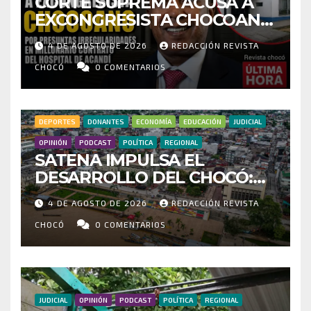
CORTE SUPREMA ACUSA A
EXCONGRESISTA CHOCOANO
POR PRESUNTAS
4 DE AGOSTO DE 2026
REDACCIÓN REVISTA
IRREGULARIDADES EN
MILLONARIO CONTRATO DEL
CHOCÓ
0 COMENTARIOS
HOSPITAL DE ACANDÍ
DEPORTES
DONANTES
ECONOMÍA
EDUCACIÓN
JUDICIAL
OPINIÓN
PODCAST
POLÍTICA
REGIONAL
SATENA IMPULSA EL
DESARROLLO DEL CHOCÓ:
MÁS DE 35 MIL PASAJEROS
4 DE AGOSTO DE 2026
REDACCIÓN REVISTA
MOVILIZADOS Y NUEVAS
RUTAS FORTALECEN LA
CHOCÓ
0 COMENTARIOS
CONECTIVIDAD
JUDICIAL
OPINIÓN
PODCAST
POLÍTICA
REGIONAL