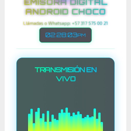
EMISORA DIGITAL
ANDROID CHOCO
Llámadas o Whatsapp: +57 317 575 00 21
02:28:05
PM
TRANSMISIÓN EN
VIVO