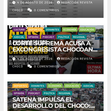
4 DE AGOSTO DE 2026
REDACCIÓN REVISTA
CENSO ELECTORAL Y PIDE
INVESTIGAR PRESUNTO
CHOCÓ
0 COMENTARIOS
FRAUDE
CULTURA
DEPORTES
DONANTES
ECONOMÍA
EDUCACIÓN
JUDICIAL
OPINIÓN
PODCAST
POLÍTICA
REGIONAL
CORTE SUPREMA ACUSA A
EXCONGRESISTA CHOCOANO
POR PRESUNTAS
4 DE AGOSTO DE 2026
REDACCIÓN REVISTA
IRREGULARIDADES EN
MILLONARIO CONTRATO DEL
CHOCÓ
0 COMENTARIOS
HOSPITAL DE ACANDÍ
DEPORTES
DONANTES
ECONOMÍA
EDUCACIÓN
JUDICIAL
OPINIÓN
PODCAST
POLÍTICA
REGIONAL
SATENA IMPULSA EL
DESARROLLO DEL CHOCÓ: