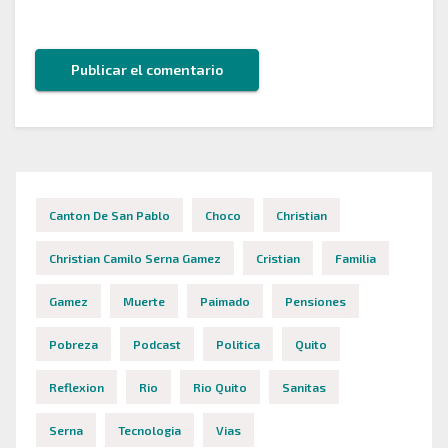
este navegador para la próxima vez que comente.
Canton De San Pablo
Choco
Christian
Christian Camilo Serna Gamez
Cristian
Familia
Gamez
Muerte
Paimado
Pensiones
Pobreza
Podcast
Politica
Quito
Reflexion
Rio
Rio Quito
Sanitas
Serna
Tecnologia
Vias