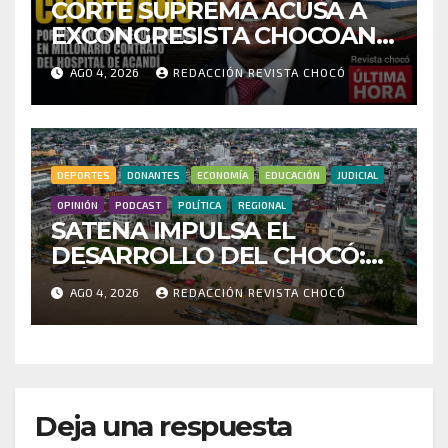
CORTE SUPREMA ACUSA A
EXCONGRESISTA CHOCOANO
POR PRESUNTAS
AGO 4, 2026
REDACCIÓN REVISTA CHOCÓ
IRREGULARIDADES EN
MILLONARIO CONTRATO
DEL HOSPITAL DE ACANDÍ
DEPORTES
DONANTES
ECONOMÍA
EDUCACIÓN
JUDICIAL
OPINIÓN
PODCAST
POLÍTICA
REGIONAL
SATENA IMPULSA EL
DESARROLLO DEL CHOCÓ:
MÁS DE 35 MIL PASAJEROS
AGO 4, 2026
REDACCIÓN REVISTA CHOCÓ
MOVILIZADOS Y NUEVAS
RUTAS FORTALECEN LA
CONECTIVIDAD
Deja una respuesta