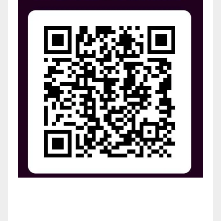
¡Apoya el crecimiento de Revista Chocó!
¡Necesitamos tu ayuda para llevar nuestra revista al