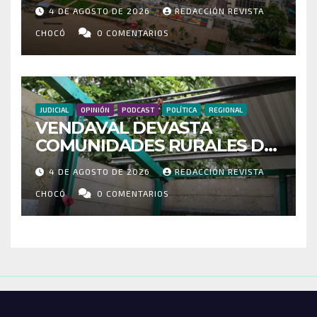
MÁS DE 35 MIL PASAJEROS
4 DE AGOSTO DE 2026
REDACCIÓN REVISTA
MOVILIZADOS Y NUEVAS
RUTAS FORTALECEN LA
CHOCÓ
0 COMENTARIOS
CONECTIVIDAD
JUDICIAL
OPINIÓN
PODCAST
POLÍTICA
REGIONAL
VENDAVAL DEVASTA
COMUNIDADES RURALES DE
RIOSUCIO: ESCUELAS,
4 DE AGOSTO DE 2026
REDACCIÓN REVISTA
VIVIENDAS Y CEMENTERIO
ENTRE LOS AFECTADOS
CHOCÓ
0 COMENTARIOS