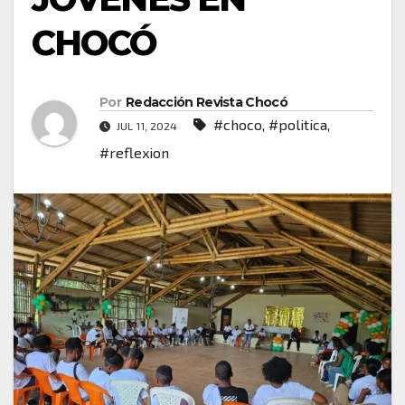
CHOCÓ
Por
Redacción Revista Chocó
#choco
,
#politica
,
JUL 11, 2024
#reflexion