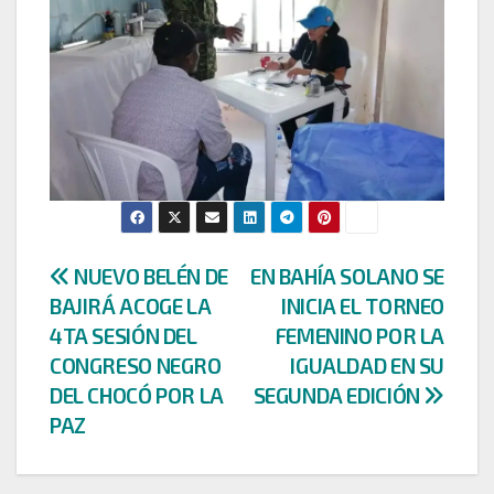
Navegación
NUEVO BELÉN DE
EN BAHÍA SOLANO SE
BAJIRÁ ACOGE LA
INICIA EL TORNEO
de
4TA SESIÓN DEL
FEMENINO POR LA
entradas
CONGRESO NEGRO
IGUALDAD EN SU
DEL CHOCÓ POR LA
SEGUNDA EDICIÓN
PAZ