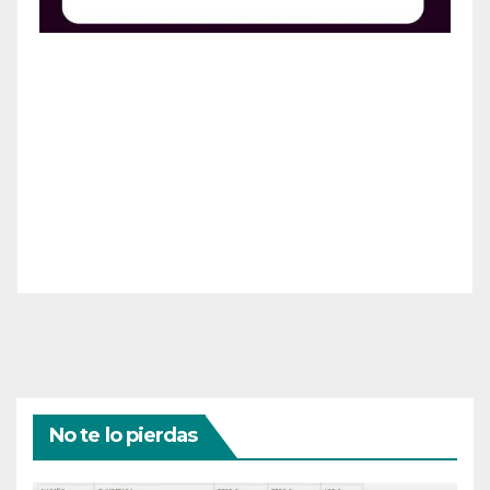
¡Apoya el crecimiento de Revista Chocó!
¡Necesitamos tu ayuda para llevar nuestra revista al
siguiente nivel! Tu donación hace la diferencia.
¡Únete a nosotros para inspirar, informar y conectar
a nuestra comunidad!
¡Gracias por tu generosidad!
No te lo pierdas