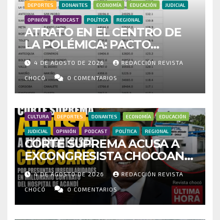
DEPORTES
DONANTES
ECONOMÍA
EDUCACIÓN
JUDICIAL
OPINIÓN
PODCAST
POLÍTICA
REGIONAL
ATRATO EN EL CENTRO DE
LA POLÉMICA: PACTO
HISTÓRICO CUESTIONA
4 DE AGOSTO DE 2026
REDACCIÓN REVISTA
CENSO ELECTORAL Y PIDE
INVESTIGAR PRESUNTO
CHOCÓ
0 COMENTARIOS
FRAUDE
CULTURA
DEPORTES
DONANTES
ECONOMÍA
EDUCACIÓN
JUDICIAL
OPINIÓN
PODCAST
POLÍTICA
REGIONAL
CORTE SUPREMA ACUSA A
EXCONGRESISTA CHOCOANO
POR PRESUNTAS
4 DE AGOSTO DE 2026
REDACCIÓN REVISTA
IRREGULARIDADES EN
MILLONARIO CONTRATO DEL
CHOCÓ
0 COMENTARIOS
HOSPITAL DE ACANDÍ