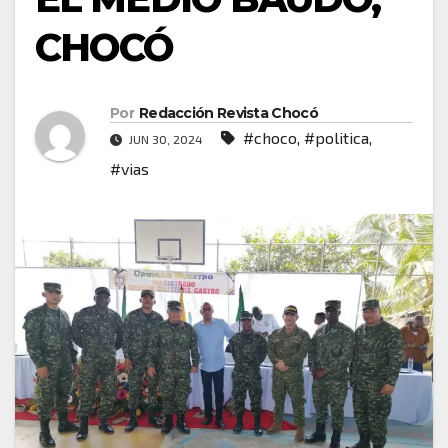
CHOCÓ
Por
Redacción Revista Chocó
#choco
,
#politica
,
JUN 30, 2024
#vias