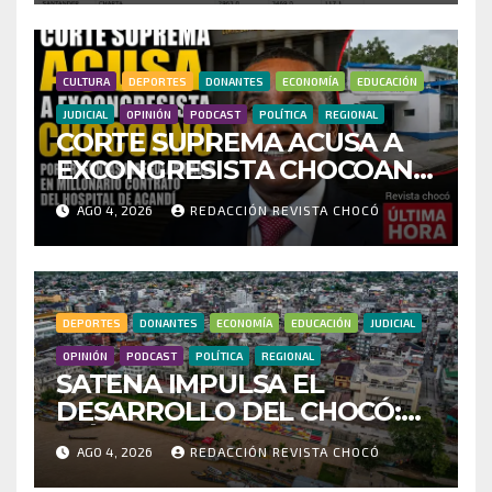
INVESTIGAR PRESUNTO
FRAUDE
CULTURA
DEPORTES
DONANTES
ECONOMÍA
EDUCACIÓN
JUDICIAL
OPINIÓN
PODCAST
POLÍTICA
REGIONAL
CORTE SUPREMA ACUSA A
EXCONGRESISTA CHOCOANO
POR PRESUNTAS
AGO 4, 2026
REDACCIÓN REVISTA CHOCÓ
IRREGULARIDADES EN
MILLONARIO CONTRATO
DEL HOSPITAL DE ACANDÍ
DEPORTES
DONANTES
ECONOMÍA
EDUCACIÓN
JUDICIAL
OPINIÓN
PODCAST
POLÍTICA
REGIONAL
SATENA IMPULSA EL
DESARROLLO DEL CHOCÓ:
MÁS DE 35 MIL PASAJEROS
AGO 4, 2026
REDACCIÓN REVISTA CHOCÓ
MOVILIZADOS Y NUEVAS