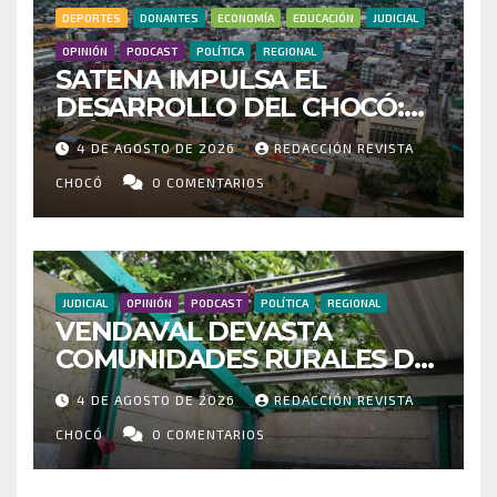
DEPORTES
DONANTES
ECONOMÍA
EDUCACIÓN
JUDICIAL
OPINIÓN
PODCAST
POLÍTICA
REGIONAL
SATENA IMPULSA EL
DESARROLLO DEL CHOCÓ:
MÁS DE 35 MIL PASAJEROS
4 DE AGOSTO DE 2026
REDACCIÓN REVISTA
MOVILIZADOS Y NUEVAS
RUTAS FORTALECEN LA
CHOCÓ
0 COMENTARIOS
CONECTIVIDAD
JUDICIAL
OPINIÓN
PODCAST
POLÍTICA
REGIONAL
VENDAVAL DEVASTA
COMUNIDADES RURALES DE
RIOSUCIO: ESCUELAS,
4 DE AGOSTO DE 2026
REDACCIÓN REVISTA
VIVIENDAS Y CEMENTERIO
ENTRE LOS AFECTADOS
CHOCÓ
0 COMENTARIOS