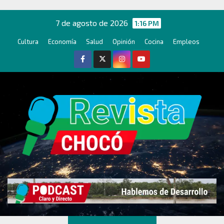
Ir
al
7 de agosto de 2026
1:16 PM
contenido
Cultura
Economía
Salud
Opinión
Cocina
Empleos