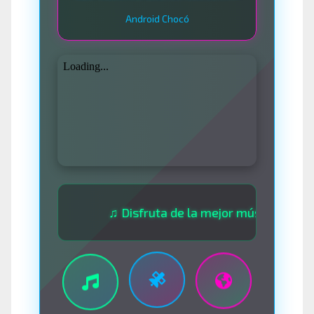
Android Chocó
♫ Disfruta de la mejor música las 24 horas