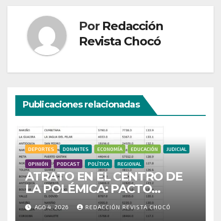
Por
Redacción
Revista Chocó
Publicaciones relacionadas
DEPORTES
DONANTES
ECONOMÍA
EDUCACIÓN
JUDICIAL
OPINIÓN
PODCAST
POLÍTICA
REGIONAL
ATRATO EN EL CENTRO DE
LA POLÉMICA: PACTO
HISTÓRICO CUESTIONA
AGO 4, 2026
REDACCIÓN REVISTA CHOCÓ
CENSO ELECTORAL Y PIDE