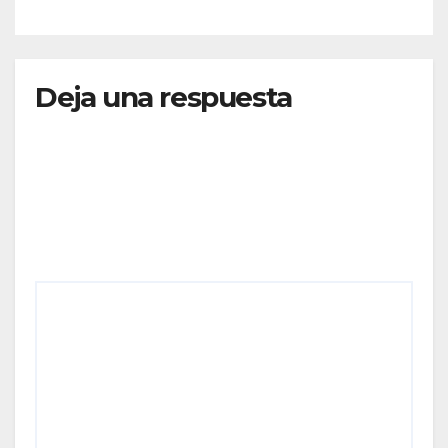
RUTAS FORTALECEN LA
CONECTIVIDAD
Deja una respuesta
Tu dirección de correo electrónico no será
publicada.
Los campos obligatorios están marcados
con
*
Comentario
*