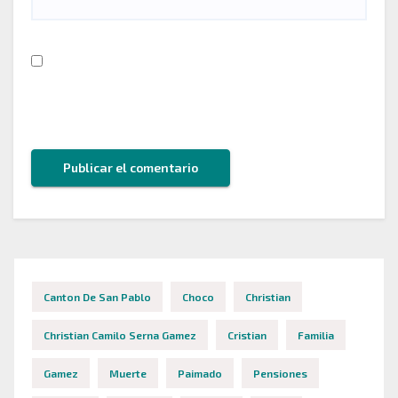
Guarda mi nombre, correo electrónico y web en
este navegador para la próxima vez que comente.
Canton De San Pablo
Choco
Christian
Christian Camilo Serna Gamez
Cristian
Familia
Gamez
Muerte
Paimado
Pensiones