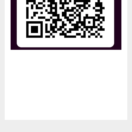
¡Apoya el crecimiento de Revista Chocó!
¡Necesitamos tu ayuda para llevar nuestra revista al
siguiente nivel! Tu donación hace la diferencia.
¡Únete a nosotros para inspirar, informar y conectar
a nuestra comunidad!
¡Gracias por tu generosidad!