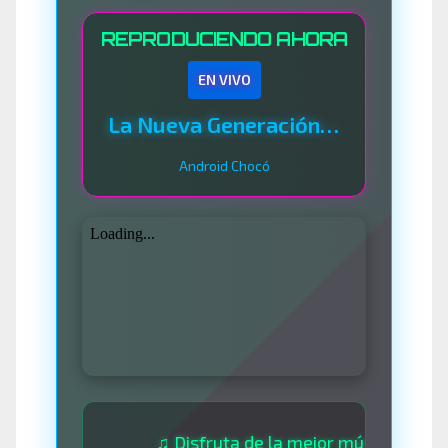
REPRODUCIENDO AHORA
EN VIVO
La Nueva Generación Del Sistema
Android Chocó
♫ Disfruta de la mejor música las 24 horas