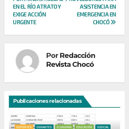
entradas
EN EL RÍO ATRATO Y
ASISTENCIA EN
EXIGE ACCIÓN
EMERGENCIA EN
URGENTE
CHOCÓ
Por
Redacción
Revista Chocó
Publicaciones relacionadas
DEPORTES
DONANTES
ECONOMÍA
EDUCACIÓN
JUDICIAL