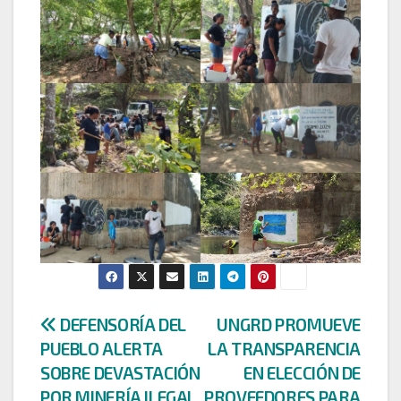
Navegación
DEFENSORÍA DEL
UNGRD PROMUEVE
PUEBLO ALERTA
LA TRANSPARENCIA
de
SOBRE DEVASTACIÓN
EN ELECCIÓN DE
POR MINERÍA ILEGAL
PROVEEDORES PARA