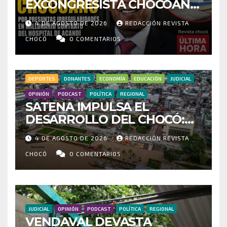
EXCONGRESISTA CHOCOANO
POR PRESUNTAS
4 DE AGOSTO DE 2026
REDACCIÓN REVISTA
IRREGULARIDADES EN
MILLONARIO CONTRATO DEL
CHOCÓ
0 COMENTARIOS
HOSPITAL DE ACANDÍ
DEPORTES
DONANTES
ECONOMÍA
EDUCACIÓN
JUDICIAL
OPINIÓN
PODCAST
POLÍTICA
REGIONAL
SATENA IMPULSA EL
DESARROLLO DEL CHOCÓ:
MÁS DE 35 MIL PASAJEROS
4 DE AGOSTO DE 2026
REDACCIÓN REVISTA
MOVILIZADOS Y NUEVAS
RUTAS FORTALECEN LA
CHOCÓ
0 COMENTARIOS
CONECTIVIDAD
JUDICIAL
OPINIÓN
PODCAST
POLÍTICA
REGIONAL
VENDAVAL DEVASTA