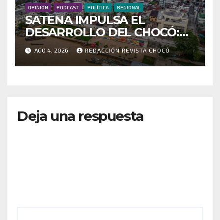
OPINIÓN
PODCAST
POLÍTICA
REGIONAL
SATENA IMPULSA EL
DESARROLLO DEL CHOCÓ:
MÁS DE 35 MIL PASAJEROS
AGO 4, 2026
REDACCIÓN REVISTA CHOCÓ
MOVILIZADOS Y NUEVAS
RUTAS FORTALECEN LA
CONECTIVIDAD
Deja una respuesta
Tu dirección de correo electrónico no será
publicada.
Los campos obligatorios están marcados
con
*
Comentario
*