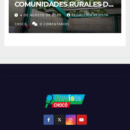
COMUNIDADES RURALES DE
RIOSUCIO: ESCUELAS,
4 DE AGOSTO DE 2026
REDACCIÓN REVISTA
VIVIENDAS Y CEMENTERIO
ENTRE LOS AFECTADOS
CHOCÓ
0 COMENTARIOS