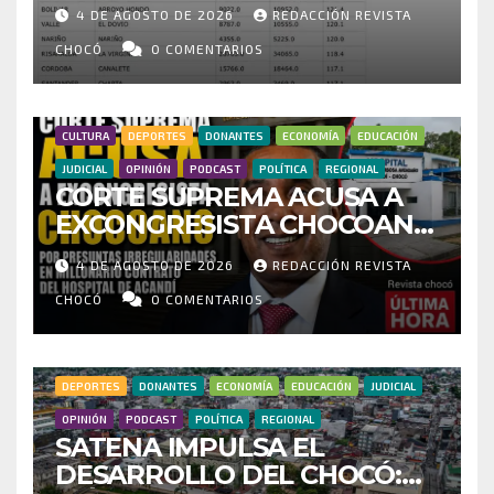
HISTÓRICO CUESTIONA
4 DE AGOSTO DE 2026
REDACCIÓN REVISTA
CENSO ELECTORAL Y PIDE
INVESTIGAR PRESUNTO
CHOCÓ
0 COMENTARIOS
FRAUDE
CULTURA
DEPORTES
DONANTES
ECONOMÍA
EDUCACIÓN
JUDICIAL
OPINIÓN
PODCAST
POLÍTICA
REGIONAL
CORTE SUPREMA ACUSA A
EXCONGRESISTA CHOCOANO
POR PRESUNTAS
4 DE AGOSTO DE 2026
REDACCIÓN REVISTA
IRREGULARIDADES EN
MILLONARIO CONTRATO DEL
CHOCÓ
0 COMENTARIOS
HOSPITAL DE ACANDÍ
DEPORTES
DONANTES
ECONOMÍA
EDUCACIÓN
JUDICIAL
OPINIÓN
PODCAST
POLÍTICA
REGIONAL
SATENA IMPULSA EL
DESARROLLO DEL CHOCÓ: