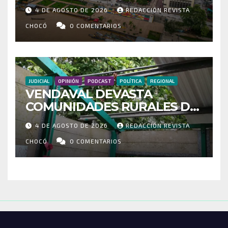
MÁS DE 35 MIL PASAJEROS
4 DE AGOSTO DE 2026
REDACCIÓN REVISTA
MOVILIZADOS Y NUEVAS
RUTAS FORTALECEN LA
CHOCÓ
0 COMENTARIOS
CONECTIVIDAD
JUDICIAL
OPINIÓN
PODCAST
POLÍTICA
REGIONAL
VENDAVAL DEVASTA
COMUNIDADES RURALES DE
RIOSUCIO: ESCUELAS,
4 DE AGOSTO DE 2026
REDACCIÓN REVISTA
VIVIENDAS Y CEMENTERIO
ENTRE LOS AFECTADOS
CHOCÓ
0 COMENTARIOS