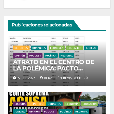
Publicaciones relacionadas
DEPORTES
DONANTES
ECONOMÍA
EDUCACIÓN
JUDICIAL
OPINIÓN
PODCAST
POLÍTICA
REGIONAL
ATRATO EN EL CENTRO DE
LA POLÉMICA: PACTO
HISTÓRICO CUESTIONA
AGO 4, 2026
REDACCIÓN REVISTA CHOCÓ
CENSO ELECTORAL Y PIDE
INVESTIGAR PRESUNTO
FRAUDE
CULTURA
DEPORTES
DONANTES
ECONOMÍA
EDUCACIÓN
JUDICIAL
OPINIÓN
PODCAST
POLÍTICA
REGIONAL