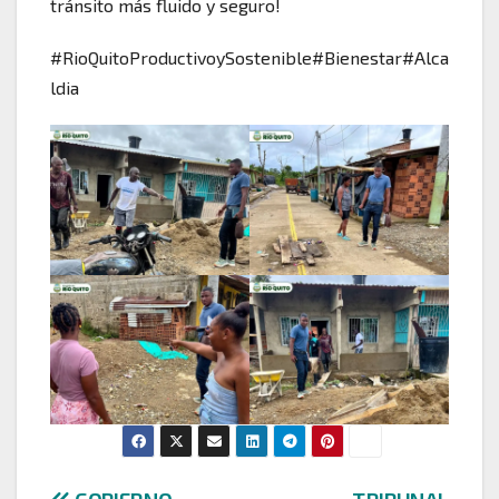
tránsito más fluido y seguro!
#RioQuitoProductivoySostenible#Bienestar#Alca
ldia