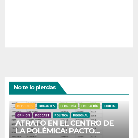
siguiente nivel! Tu donación hace la diferencia.
¡Únete a nosotros para inspirar, informar y conectar
a nuestra comunidad!
¡Gracias por tu generosidad!
No te lo pierdas
DEPORTES
DONANTES
ECONOMÍA
EDUCACIÓN
JUDICIAL
OPINIÓN
PODCAST
POLÍTICA
REGIONAL
ATRATO EN EL CENTRO DE
LA POLÉMICA: PACTO