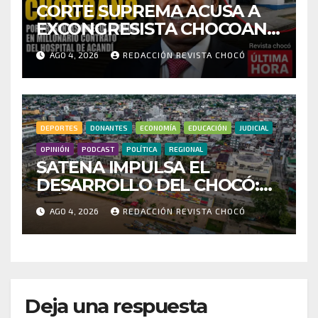
CORTE SUPREMA ACUSA A
EXCONGRESISTA CHOCOANO
POR PRESUNTAS
AGO 4, 2026
REDACCIÓN REVISTA CHOCÓ
IRREGULARIDADES EN
MILLONARIO CONTRATO
DEL HOSPITAL DE ACANDÍ
DEPORTES
DONANTES
ECONOMÍA
EDUCACIÓN
JUDICIAL
OPINIÓN
PODCAST
POLÍTICA
REGIONAL
SATENA IMPULSA EL
DESARROLLO DEL CHOCÓ:
MÁS DE 35 MIL PASAJEROS
AGO 4, 2026
REDACCIÓN REVISTA CHOCÓ
MOVILIZADOS Y NUEVAS
RUTAS FORTALECEN LA
CONECTIVIDAD
Deja una respuesta