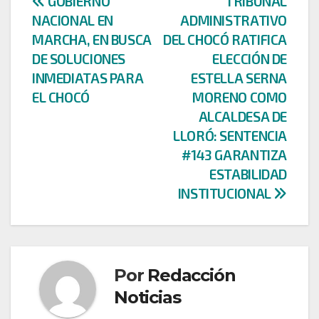
Navegación
GOBIERNO
TRIBUNAL
NACIONAL EN
ADMINISTRATIVO
de
MARCHA, EN BUSCA
DEL CHOCÓ RATIFICA
entradas
DE SOLUCIONES
ELECCIÓN DE
INMEDIATAS PARA
ESTELLA SERNA
EL CHOCÓ
MORENO COMO
ALCALDESA DE
LLORÓ: SENTENCIA
#143 GARANTIZA
ESTABILIDAD
INSTITUCIONAL
Por
Redacción
Noticias