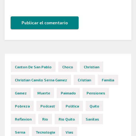
este navegador para la próxima vez que comente.
Canton De San Pablo
Choco
Christian
Christian Camilo Serna Gamez
Cristian
Familia
Gamez
Muerte
Paimado
Pensiones
Pobreza
Podcast
Politica
Quito
Reflexion
Rio
Rio Quito
Sanitas
Serna
Tecnologia
Vias