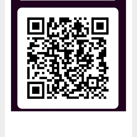
¡Apoya el crecimiento de Revista Chocó!
¡Necesitamos tu ayuda para llevar nuestra revista al