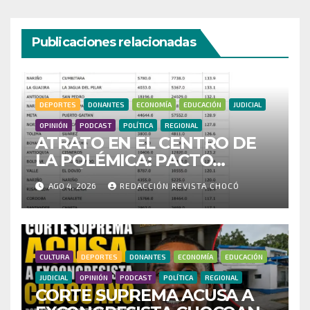
Publicaciones relacionadas
DEPORTES
DONANTES
ECONOMÍA
EDUCACIÓN
JUDICIAL
OPINIÓN
PODCAST
POLÍTICA
REGIONAL
ATRATO EN EL CENTRO DE
LA POLÉMICA: PACTO
HISTÓRICO CUESTIONA
AGO 4, 2026
REDACCIÓN REVISTA CHOCÓ
CENSO ELECTORAL Y PIDE
INVESTIGAR PRESUNTO
FRAUDE
CULTURA
DEPORTES
DONANTES
ECONOMÍA
EDUCACIÓN
JUDICIAL
OPINIÓN
PODCAST
POLÍTICA
REGIONAL
CORTE SUPREMA ACUSA A