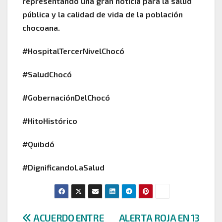
representando una gran noticia para la salud
pública y la calidad de vida de la población
chocoana.
#HospitalTercerNivelChocó
#SaludChocó
#GobernaciónDelChocó
#HitoHistórico
#Quibdó
#DignificandoLaSalud
Navegación
ACUERDO ENTRE
ALERTA ROJA EN 13