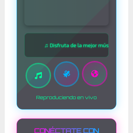
♫ Disfruta de la mejor música las 24 horas 
Reproduciendo en vivo
CONÉCTATE CON