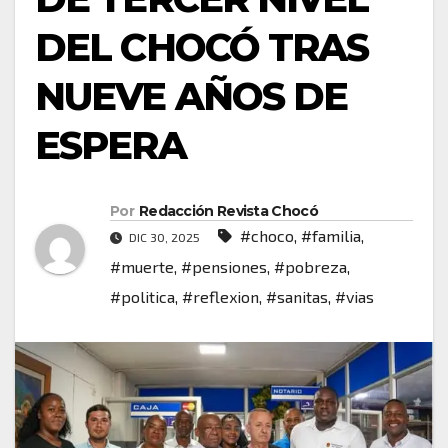
DEL CHOCÓ TRAS
NUEVE AÑOS DE
ESPERA
Por
Redacción Revista Chocó
#choco
,
#familia
,
DIC 30, 2025
#muerte
,
#pensiones
,
#pobreza
,
#politica
,
#reflexion
,
#sanitas
,
#vias