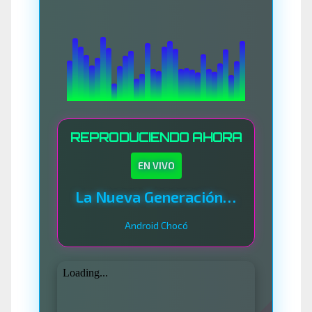
REPRODUCIENDO AHORA
EN VIVO
La Nueva Generación Del Sistema
Android Chocó