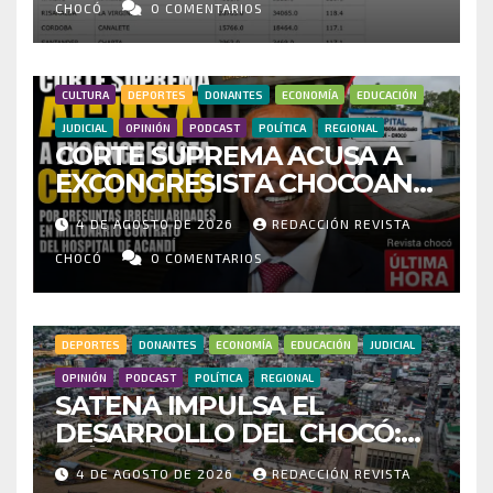
INVESTIGAR PRESUNTO
CHOCÓ
0 COMENTARIOS
FRAUDE
CULTURA
DEPORTES
DONANTES
ECONOMÍA
EDUCACIÓN
JUDICIAL
OPINIÓN
PODCAST
POLÍTICA
REGIONAL
CORTE SUPREMA ACUSA A
EXCONGRESISTA CHOCOANO
POR PRESUNTAS
4 DE AGOSTO DE 2026
REDACCIÓN REVISTA
IRREGULARIDADES EN
MILLONARIO CONTRATO DEL
CHOCÓ
0 COMENTARIOS
HOSPITAL DE ACANDÍ
DEPORTES
DONANTES
ECONOMÍA
EDUCACIÓN
JUDICIAL
OPINIÓN
PODCAST
POLÍTICA
REGIONAL
SATENA IMPULSA EL
DESARROLLO DEL CHOCÓ:
MÁS DE 35 MIL PASAJEROS
4 DE AGOSTO DE 2026
REDACCIÓN REVISTA
MOVILIZADOS Y NUEVAS