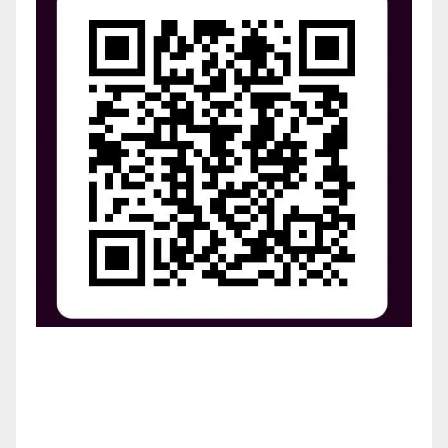
¡Apoya el crecimiento de Revista Chocó!
¡Necesitamos tu ayuda para llevar nuestra revista al
siguiente nivel! Tu donación hace la diferencia.