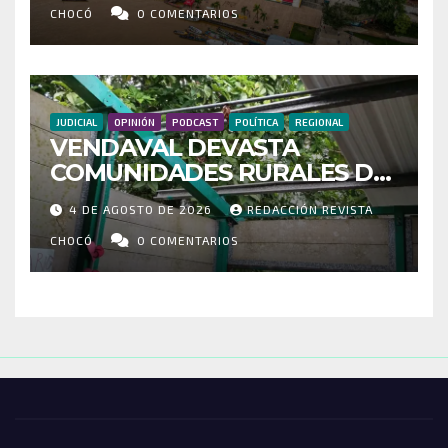
RUTAS FORTALECEN LA
CHOCÓ
0 COMENTARIOS
CONECTIVIDAD
JUDICIAL
OPINIÓN
PODCAST
POLÍTICA
REGIONAL
VENDAVAL DEVASTA
COMUNIDADES RURALES DE
RIOSUCIO: ESCUELAS,
4 DE AGOSTO DE 2026
REDACCIÓN REVISTA
VIVIENDAS Y CEMENTERIO
ENTRE LOS AFECTADOS
CHOCÓ
0 COMENTARIOS