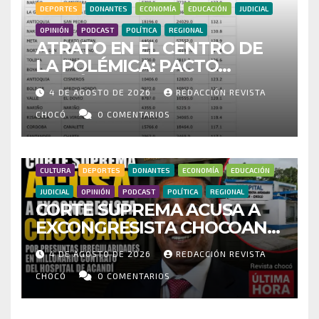
DEPORTES
DONANTES
ECONOMÍA
EDUCACIÓN
JUDICIAL
OPINIÓN
PODCAST
POLÍTICA
REGIONAL
ATRATO EN EL CENTRO DE
LA POLÉMICA: PACTO
HISTÓRICO CUESTIONA
4 DE AGOSTO DE 2026
REDACCIÓN REVISTA
CENSO ELECTORAL Y PIDE
INVESTIGAR PRESUNTO
CHOCÓ
0 COMENTARIOS
FRAUDE
CULTURA
DEPORTES
DONANTES
ECONOMÍA
EDUCACIÓN
JUDICIAL
OPINIÓN
PODCAST
POLÍTICA
REGIONAL
CORTE SUPREMA ACUSA A
EXCONGRESISTA CHOCOANO
POR PRESUNTAS
4 DE AGOSTO DE 2026
REDACCIÓN REVISTA
IRREGULARIDADES EN
MILLONARIO CONTRATO DEL
CHOCÓ
0 COMENTARIOS
HOSPITAL DE ACANDÍ