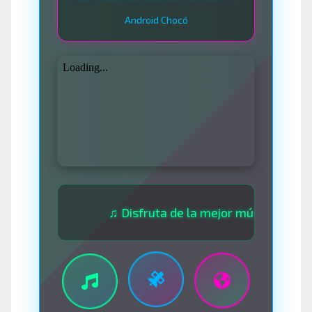
Android Chocó
♫ Disfruta de la mejor música las 24 horas