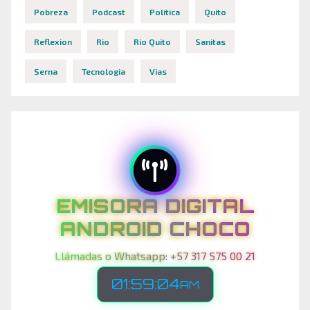
Pobreza
Podcast
Politica
Quito
Reflexion
Rio
Rio Quito
Sanitas
Serna
Tecnologia
Vias
EMISORA DIGITAL
ANDROID CHOCO
Llámadas o Whatsapp: +57 317 575 00 21
01:59:07
AM