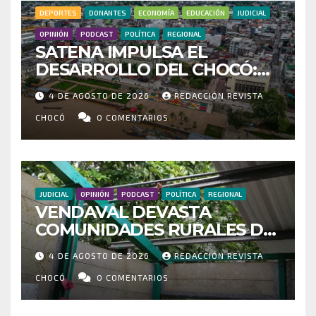
DEPORTES
DONANTES
ECONOMÍA
EDUCACIÓN
JUDICIAL
OPINIÓN
PODCAST
POLÍTICA
REGIONAL
SATENA IMPULSA EL
DESARROLLO DEL CHOCÓ:
MÁS DE 35 MIL PASAJEROS
4 DE AGOSTO DE 2026
REDACCIÓN REVISTA
MOVILIZADOS Y NUEVAS
RUTAS FORTALECEN LA
CHOCÓ
0 COMENTARIOS
CONECTIVIDAD
JUDICIAL
OPINIÓN
PODCAST
POLÍTICA
REGIONAL
VENDAVAL DEVASTA
COMUNIDADES RURALES DE
RIOSUCIO: ESCUELAS,
4 DE AGOSTO DE 2026
REDACCIÓN REVISTA
VIVIENDAS Y CEMENTERIO
ENTRE LOS AFECTADOS
CHOCÓ
0 COMENTARIOS