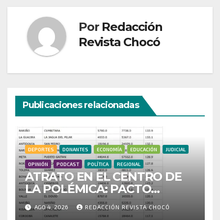
Por
Redacción
Revista Chocó
Publicaciones relacionadas
DEPORTES
DONANTES
ECONOMÍA
EDUCACIÓN
JUDICIAL
OPINIÓN
PODCAST
POLÍTICA
REGIONAL
ATRATO EN EL CENTRO DE
LA POLÉMICA: PACTO
HISTÓRICO CUESTIONA
AGO 4, 2026
REDACCIÓN REVISTA CHOCÓ
CENSO ELECTORAL Y PIDE