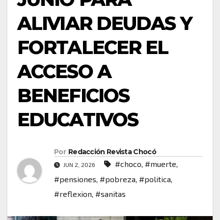
ALIVIAR DEUDAS Y
FORTALECER EL
ACCESO A
BENEFICIOS
EDUCATIVOS
Por
Redacción Revista Chocó
#choco
,
#muerte
,
JUN 2, 2026
#pensiones
,
#pobreza
,
#politica
,
#reflexion
,
#sanitas