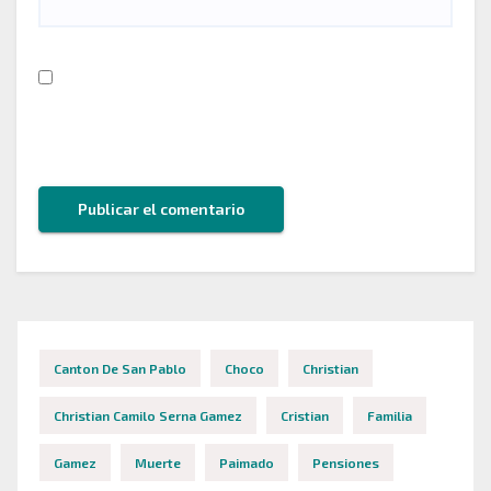
Guarda mi nombre, correo electrónico y web en
este navegador para la próxima vez que comente.
Canton De San Pablo
Choco
Christian
Christian Camilo Serna Gamez
Cristian
Familia
Gamez
Muerte
Paimado
Pensiones