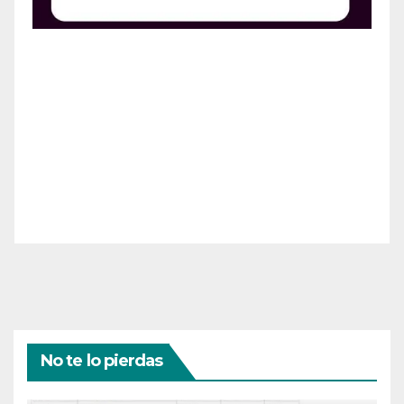
¡Apoya el crecimiento de Revista Chocó!
¡Necesitamos tu ayuda para llevar nuestra revista al
siguiente nivel! Tu donación hace la diferencia.
¡Únete a nosotros para inspirar, informar y conectar
a nuestra comunidad!
¡Gracias por tu generosidad!
No te lo pierdas