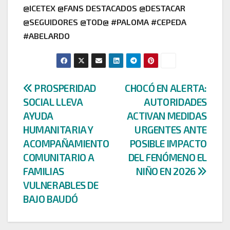
@ICETEX @FANS DESTACADOS @DESTACAR
@SEGUIDORES @TOD@ #PALOMA #CEPEDA
#ABELARDO
Navegación
PROSPERIDAD
CHOCÓ EN ALERTA:
SOCIAL LLEVA
AUTORIDADES
de
AYUDA
ACTIVAN MEDIDAS
entradas
HUMANITARIA Y
URGENTES ANTE
ACOMPAÑAMIENTO
POSIBLE IMPACTO
COMUNITARIO A
DEL FENÓMENO EL
FAMILIAS
NIÑO EN 2026
VULNERABLES DE
BAJO BAUDÓ