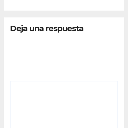
RUTAS FORTALECEN LA
CONECTIVIDAD
Deja una respuesta
Tu dirección de correo electrónico no será
publicada.
Los campos obligatorios están marcados
con
*
Comentario
*