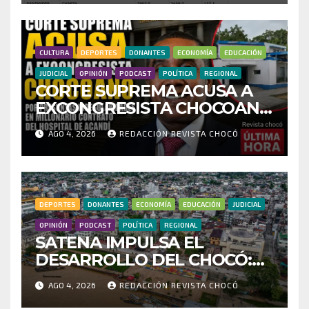
INVESTIGAR PRESUNTO
FRAUDE
CULTURA
DEPORTES
DONANTES
ECONOMÍA
EDUCACIÓN
JUDICIAL
OPINIÓN
PODCAST
POLÍTICA
REGIONAL
CORTE SUPREMA ACUSA A
EXCONGRESISTA CHOCOANO
POR PRESUNTAS
AGO 4, 2026
REDACCIÓN REVISTA CHOCÓ
IRREGULARIDADES EN
MILLONARIO CONTRATO
DEL HOSPITAL DE ACANDÍ
DEPORTES
DONANTES
ECONOMÍA
EDUCACIÓN
JUDICIAL
OPINIÓN
PODCAST
POLÍTICA
REGIONAL
SATENA IMPULSA EL
DESARROLLO DEL CHOCÓ:
MÁS DE 35 MIL PASAJEROS
AGO 4, 2026
REDACCIÓN REVISTA CHOCÓ
MOVILIZADOS Y NUEVAS