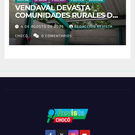
JUDICIAL
OPINIÓN
PODCAST
POLÍTICA
REGIONAL
VENDAVAL DEVASTA
COMUNIDADES RURALES DE
RIOSUCIO: ESCUELAS,
4 DE AGOSTO DE 2026
REDACCIÓN REVISTA
VIVIENDAS Y CEMENTERIO
ENTRE LOS AFECTADOS
CHOCÓ
0 COMENTARIOS