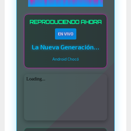
REPRODUCIENDO AHORA
EN VIVO
La Nueva Generación Del Sistema
Android Chocó