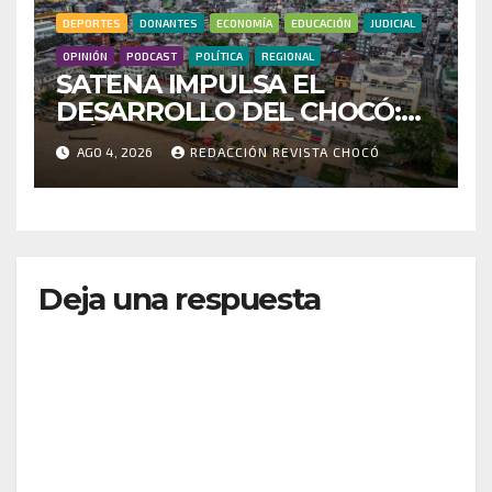
DEPORTES
DONANTES
ECONOMÍA
EDUCACIÓN
JUDICIAL
OPINIÓN
PODCAST
POLÍTICA
REGIONAL
SATENA IMPULSA EL
DESARROLLO DEL CHOCÓ:
MÁS DE 35 MIL PASAJEROS
AGO 4, 2026
REDACCIÓN REVISTA CHOCÓ
MOVILIZADOS Y NUEVAS
RUTAS FORTALECEN LA
CONECTIVIDAD
Deja una respuesta
Tu dirección de correo electrónico no será
publicada.
Los campos obligatorios están marcados
con
*
Comentario
*