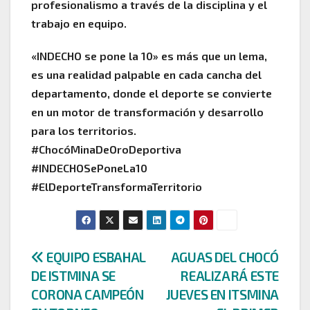
profesionalismo a través de la disciplina y el
trabajo en equipo.
«INDECHO se pone la 10» es más que un lema,
es una realidad palpable en cada cancha del
departamento, donde el deporte se convierte
en un motor de transformación y desarrollo
para los territorios.
#ChocóMinaDeOroDeportiva
#INDECHOSePoneLa10
#ElDeporteTransformaTerritorio
Navegación
EQUIPO ESBAHAL
AGUAS DEL CHOCÓ
DE ISTMINA SE
REALIZARÁ ESTE
de
CORONA CAMPEÓN
JUEVES EN ITSMINA