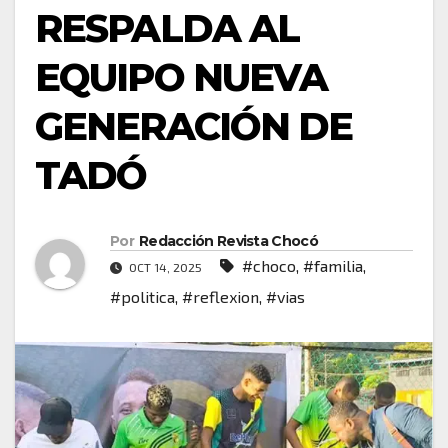
RESPALDA AL
EQUIPO NUEVA
GENERACIÓN DE
TADÓ
Por
Redacción Revista Chocó
#choco
,
#familia
,
OCT 14, 2025
#politica
,
#reflexion
,
#vias