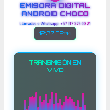
EMISORA DIGITAL
ANDROID CHOCO
Llámadas o Whatsapp: +57 317 575 00 21
12:30:34
PM
TRANSMISIÓN EN
VIVO