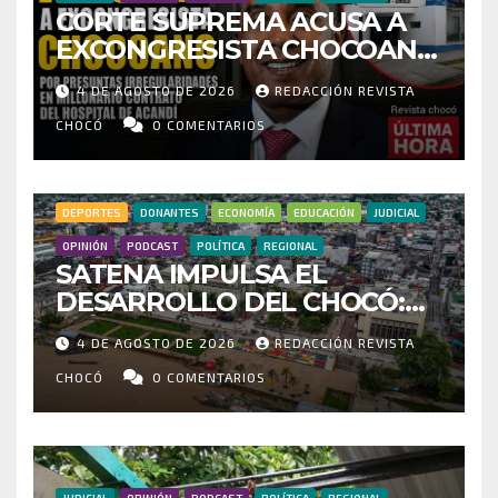
CORTE SUPREMA ACUSA A
EXCONGRESISTA CHOCOANO
POR PRESUNTAS
4 DE AGOSTO DE 2026
REDACCIÓN REVISTA
IRREGULARIDADES EN
MILLONARIO CONTRATO DEL
CHOCÓ
0 COMENTARIOS
HOSPITAL DE ACANDÍ
DEPORTES
DONANTES
ECONOMÍA
EDUCACIÓN
JUDICIAL
OPINIÓN
PODCAST
POLÍTICA
REGIONAL
SATENA IMPULSA EL
DESARROLLO DEL CHOCÓ:
MÁS DE 35 MIL PASAJEROS
4 DE AGOSTO DE 2026
REDACCIÓN REVISTA
MOVILIZADOS Y NUEVAS
RUTAS FORTALECEN LA
CHOCÓ
0 COMENTARIOS
CONECTIVIDAD