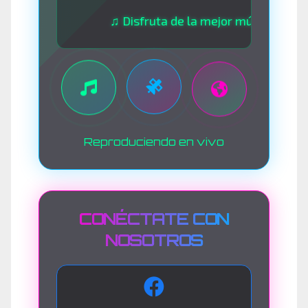
♫ Disfruta de la mejor música las 24 hora
Reproduciendo en vivo
CONÉCTATE CON
NOSOTROS