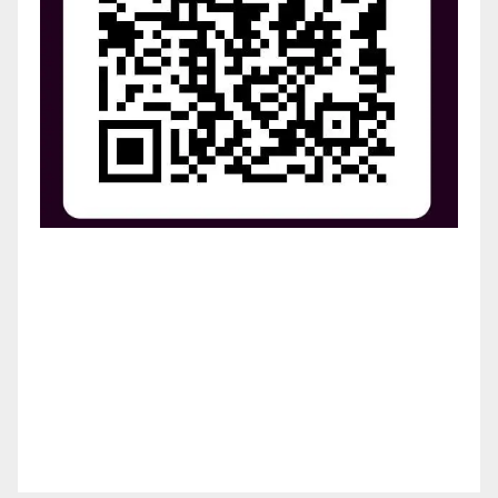
¡Apoya el crecimiento de Revista Chocó!
¡Necesitamos tu ayuda para llevar nuestra revista al
siguiente nivel! Tu donación hace la diferencia.
¡Únete a nosotros para inspirar, informar y conectar
a nuestra comunidad!
¡Gracias por tu generosidad!