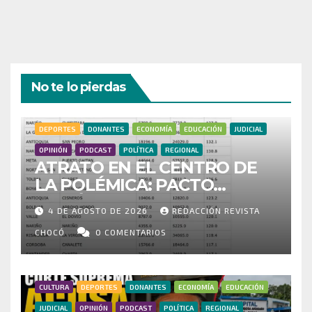
No te lo pierdas
DEPORTES
DONANTES
ECONOMÍA
EDUCACIÓN
JUDICIAL
OPINIÓN
PODCAST
POLÍTICA
REGIONAL
ATRATO EN EL CENTRO DE
LA POLÉMICA: PACTO
HISTÓRICO CUESTIONA
4 DE AGOSTO DE 2026
REDACCIÓN REVISTA
CENSO ELECTORAL Y PIDE
INVESTIGAR PRESUNTO
CHOCÓ
0 COMENTARIOS
FRAUDE
CULTURA
DEPORTES
DONANTES
ECONOMÍA
EDUCACIÓN
JUDICIAL
OPINIÓN
PODCAST
POLÍTICA
REGIONAL