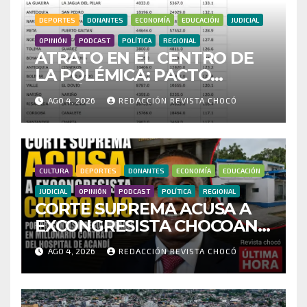
DEPORTES
DONANTES
ECONOMÍA
EDUCACIÓN
JUDICIAL
OPINIÓN
PODCAST
POLÍTICA
REGIONAL
ATRATO EN EL CENTRO DE
LA POLÉMICA: PACTO
HISTÓRICO CUESTIONA
AGO 4, 2026
REDACCIÓN REVISTA CHOCÓ
CENSO ELECTORAL Y PIDE
INVESTIGAR PRESUNTO
FRAUDE
CULTURA
DEPORTES
DONANTES
ECONOMÍA
EDUCACIÓN
JUDICIAL
OPINIÓN
PODCAST
POLÍTICA
REGIONAL
CORTE SUPREMA ACUSA A
EXCONGRESISTA CHOCOANO
POR PRESUNTAS
AGO 4, 2026
REDACCIÓN REVISTA CHOCÓ
IRREGULARIDADES EN
MILLONARIO CONTRATO
DEL HOSPITAL DE ACANDÍ