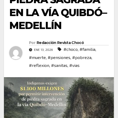
EN LA VÍA QUIBDÓ–
MEDELLÍN
Por
Redacción Revista Chocó
#choco
,
#familia
,
ENE 13, 2026
#muerte
,
#pensiones
,
#pobreza
,
#reflexion
,
#sanitas
,
#vias