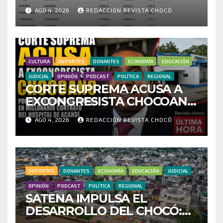
HISTÓRICO CUESTIONA
AGO 4, 2026
REDACCIÓN REVISTA CHOCÓ
CENSO ELECTORAL Y PIDE
INVESTIGAR PRESUNTO
FRAUDE
CULTURA
DEPORTES
DONANTES
ECONOMÍA
EDUCACIÓN
JUDICIAL
OPINIÓN
PODCAST
POLÍTICA
REGIONAL
CORTE SUPREMA ACUSA A
EXCONGRESISTA CHOCOANO
POR PRESUNTAS
AGO 4, 2026
REDACCIÓN REVISTA CHOCÓ
IRREGULARIDADES EN
MILLONARIO CONTRATO
DEL HOSPITAL DE ACANDÍ
DEPORTES
DONANTES
ECONOMÍA
EDUCACIÓN
JUDICIAL
OPINIÓN
PODCAST
POLÍTICA
REGIONAL
SATENA IMPULSA EL
DESARROLLO DEL CHOCÓ: