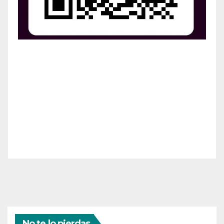
¡Apoya el crecimiento de Revista Chocó!
¡Necesitamos tu ayuda para llevar nuestra revista al
siguiente nivel! Tu donación hace la diferencia.
¡Únete a nosotros para inspirar, informar y conectar
a nuestra comunidad!
¡Gracias por tu generosidad!
No te lo pierdas