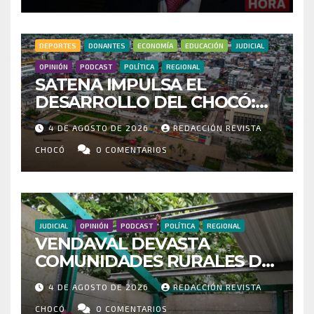
HOSPITAL DE ACANDÍ
DEPORTES
DONANTES
ECONOMÍA
EDUCACIÓN
JUDICIAL
OPINIÓN
PODCAST
POLÍTICA
REGIONAL
SATENA IMPULSA EL
DESARROLLO DEL CHOCÓ:
MÁS DE 35 MIL PASAJEROS
4 DE AGOSTO DE 2026
REDACCIÓN REVISTA
MOVILIZADOS Y NUEVAS
RUTAS FORTALECEN LA
CHOCÓ
0 COMENTARIOS
CONECTIVIDAD
JUDICIAL
OPINIÓN
PODCAST
POLÍTICA
REGIONAL
VENDAVAL DEVASTA
COMUNIDADES RURALES DE
RIOSUCIO: ESCUELAS,
4 DE AGOSTO DE 2026
REDACCIÓN REVISTA
VIVIENDAS Y CEMENTERIO
ENTRE LOS AFECTADOS
CHOCÓ
0 COMENTARIOS