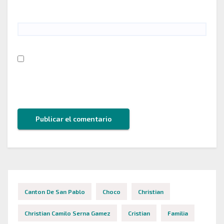
Web
Guarda mi nombre, correo electrónico y web en
este navegador para la próxima vez que comente.
Canton De San Pablo
Choco
Christian
Christian Camilo Serna Gamez
Cristian
Familia