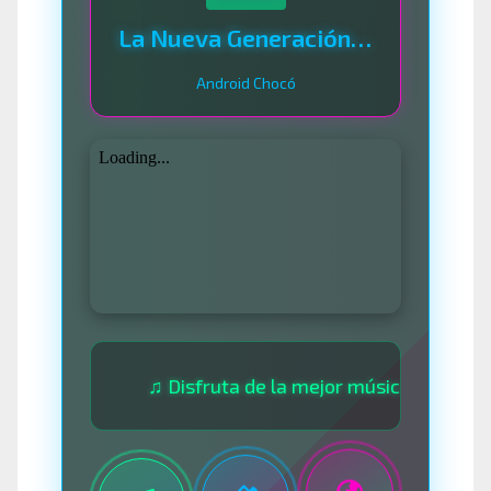
La Nueva Generación Del Sistema
Android Chocó
♫ Disfruta de la mejor música las 24 horas ♫