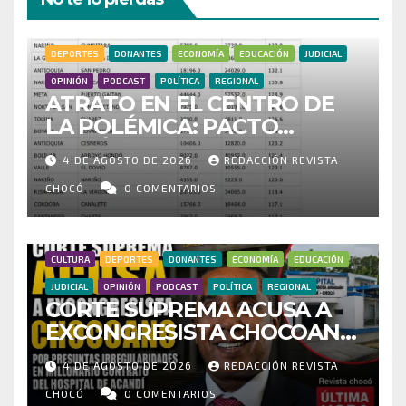
DEPORTES
DONANTES
ECONOMÍA
EDUCACIÓN
JUDICIAL
OPINIÓN
PODCAST
POLÍTICA
REGIONAL
ATRATO EN EL CENTRO DE
LA POLÉMICA: PACTO
HISTÓRICO CUESTIONA
4 DE AGOSTO DE 2026
REDACCIÓN REVISTA
CENSO ELECTORAL Y PIDE
INVESTIGAR PRESUNTO
CHOCÓ
0 COMENTARIOS
FRAUDE
CULTURA
DEPORTES
DONANTES
ECONOMÍA
EDUCACIÓN
JUDICIAL
OPINIÓN
PODCAST
POLÍTICA
REGIONAL
CORTE SUPREMA ACUSA A
EXCONGRESISTA CHOCOANO
POR PRESUNTAS
4 DE AGOSTO DE 2026
REDACCIÓN REVISTA
IRREGULARIDADES EN
MILLONARIO CONTRATO DEL
CHOCÓ
0 COMENTARIOS