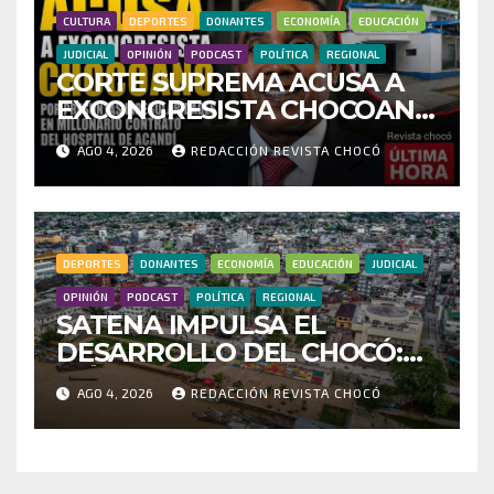
CULTURA
DEPORTES
DONANTES
ECONOMÍA
EDUCACIÓN
JUDICIAL
OPINIÓN
PODCAST
POLÍTICA
REGIONAL
CORTE SUPREMA ACUSA A
EXCONGRESISTA CHOCOANO
POR PRESUNTAS
AGO 4, 2026
REDACCIÓN REVISTA CHOCÓ
IRREGULARIDADES EN
MILLONARIO CONTRATO
DEL HOSPITAL DE ACANDÍ
DEPORTES
DONANTES
ECONOMÍA
EDUCACIÓN
JUDICIAL
OPINIÓN
PODCAST
POLÍTICA
REGIONAL
SATENA IMPULSA EL
DESARROLLO DEL CHOCÓ:
MÁS DE 35 MIL PASAJEROS
AGO 4, 2026
REDACCIÓN REVISTA CHOCÓ
MOVILIZADOS Y NUEVAS
RUTAS FORTALECEN LA
CONECTIVIDAD