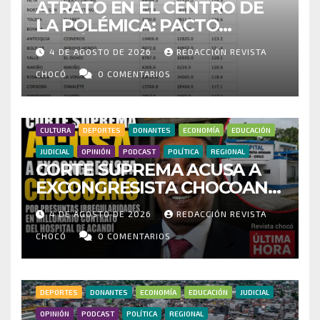
ATRATO EN EL CENTRO DE
LA POLÉMICA: PACTO
HISTÓRICO CUESTIONA
4 DE AGOSTO DE 2026
REDACCIÓN REVISTA
CENSO ELECTORAL Y PIDE
INVESTIGAR PRESUNTO
CHOCÓ
0 COMENTARIOS
FRAUDE
CULTURA
DEPORTES
DONANTES
ECONOMÍA
EDUCACIÓN
JUDICIAL
OPINIÓN
PODCAST
POLÍTICA
REGIONAL
CORTE SUPREMA ACUSA A
EXCONGRESISTA CHOCOANO
POR PRESUNTAS
4 DE AGOSTO DE 2026
REDACCIÓN REVISTA
IRREGULARIDADES EN
MILLONARIO CONTRATO DEL
CHOCÓ
0 COMENTARIOS
HOSPITAL DE ACANDÍ
DEPORTES
DONANTES
ECONOMÍA
EDUCACIÓN
JUDICIAL
OPINIÓN
PODCAST
POLÍTICA
REGIONAL