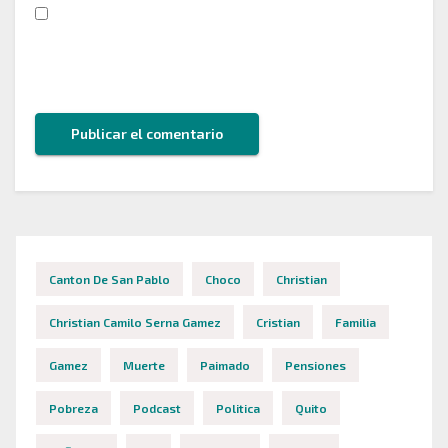
Guarda mi nombre, correo electrónico y web en
este navegador para la próxima vez que comente.
Canton De San Pablo
Choco
Christian
Christian Camilo Serna Gamez
Cristian
Familia
Gamez
Muerte
Paimado
Pensiones
Pobreza
Podcast
Politica
Quito