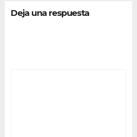
Deja una respuesta
Tu dirección de correo electrónico no será
publicada.
Los campos obligatorios están marcados
con
*
Comentario
*