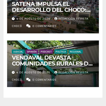
SATENA IMPULSA EL
DESARROLLO DEL CHOCÓ:
MÁS DE 35 MIL PASAJEROS
4 DE AGOSTO DE 2026
REDACCIÓN REVISTA
MOVILIZADOS Y NUEVAS
RUTAS FORTALECEN LA
CHOCÓ
0 COMENTARIOS
CONECTIVIDAD
JUDICIAL
OPINIÓN
PODCAST
POLÍTICA
REGIONAL
VENDAVAL DEVASTA
COMUNIDADES RURALES DE
RIOSUCIO: ESCUELAS,
4 DE AGOSTO DE 2026
REDACCIÓN REVISTA
VIVIENDAS Y CEMENTERIO
ENTRE LOS AFECTADOS
CHOCÓ
0 COMENTARIOS