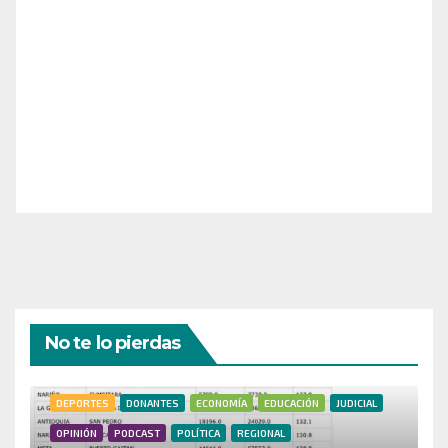
¡Apoya el crecimiento de Revista Chocó!
¡Necesitamos tu ayuda para llevar nuestra revista al
siguiente nivel! Tu donación hace la diferencia.
¡Únete a nosotros para inspirar, informar y conectar
a nuestra comunidad!
¡Gracias por tu generosidad!
No te lo pierdas
DEPORTES
DONANTES
ECONOMÍA
EDUCACIÓN
JUDICIAL
OPINIÓN
PODCAST
POLÍTICA
REGIONAL