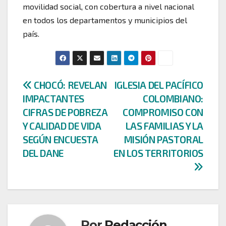
movilidad social, con cobertura a nivel nacional
en todos los departamentos y municipios del
país.
Navegación
CHOCÓ: REVELAN
IGLESIA DEL PACÍFICO
IMPACTANTES
COLOMBIANO:
de
CIFRAS DE POBREZA
COMPROMISO CON
entradas
Y CALIDAD DE VIDA
LAS FAMILIAS Y LA
SEGÚN ENCUESTA
MISIÓN PASTORAL
DEL DANE
EN LOS TERRITORIOS
Por
Redacción