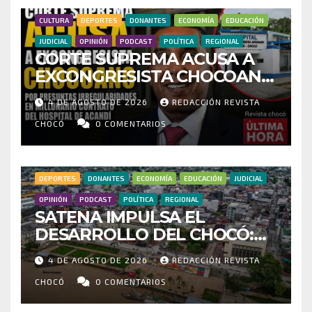
CULTURA
DEPORTES
DONANTES
ECONOMÍA
EDUCACIÓN
JUDICIAL
OPINIÓN
PODCAST
POLÍTICA
REGIONAL
CORTE SUPREMA ACUSA A
EXCONGRESISTA CHOCOANO
POR PRESUNTAS
4 DE AGOSTO DE 2026
REDACCIÓN REVISTA
IRREGULARIDADES EN
MILLONARIO CONTRATO DEL
CHOCÓ
0 COMENTARIOS
HOSPITAL DE ACANDÍ
DEPORTES
DONANTES
ECONOMÍA
EDUCACIÓN
JUDICIAL
OPINIÓN
PODCAST
POLÍTICA
REGIONAL
SATENA IMPULSA EL
DESARROLLO DEL CHOCÓ:
MÁS DE 35 MIL PASAJEROS
4 DE AGOSTO DE 2026
REDACCIÓN REVISTA
MOVILIZADOS Y NUEVAS
RUTAS FORTALECEN LA
CHOCÓ
0 COMENTARIOS
CONECTIVIDAD