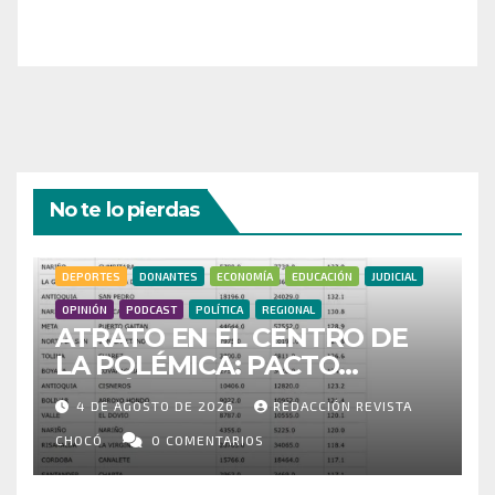
¡Gracias por tu generosidad!
No te lo pierdas
DEPORTES
DONANTES
ECONOMÍA
EDUCACIÓN
JUDICIAL
OPINIÓN
PODCAST
POLÍTICA
REGIONAL
ATRATO EN EL CENTRO DE
LA POLÉMICA: PACTO
HISTÓRICO CUESTIONA
4 DE AGOSTO DE 2026
REDACCIÓN REVISTA
CENSO ELECTORAL Y PIDE
INVESTIGAR PRESUNTO
CHOCÓ
0 COMENTARIOS
FRAUDE