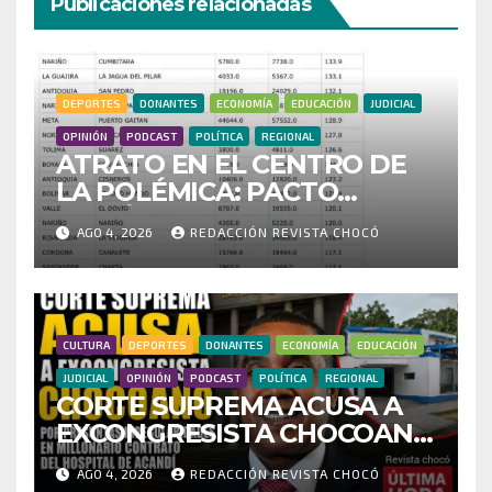
Publicaciones relacionadas
DEPORTES
DONANTES
ECONOMÍA
EDUCACIÓN
JUDICIAL
OPINIÓN
PODCAST
POLÍTICA
REGIONAL
ATRATO EN EL CENTRO DE
LA POLÉMICA: PACTO
HISTÓRICO CUESTIONA
AGO 4, 2026
REDACCIÓN REVISTA CHOCÓ
CENSO ELECTORAL Y PIDE
INVESTIGAR PRESUNTO
FRAUDE
CULTURA
DEPORTES
DONANTES
ECONOMÍA
EDUCACIÓN
JUDICIAL
OPINIÓN
PODCAST
POLÍTICA
REGIONAL
CORTE SUPREMA ACUSA A
EXCONGRESISTA CHOCOANO
POR PRESUNTAS
AGO 4, 2026
REDACCIÓN REVISTA CHOCÓ
IRREGULARIDADES EN