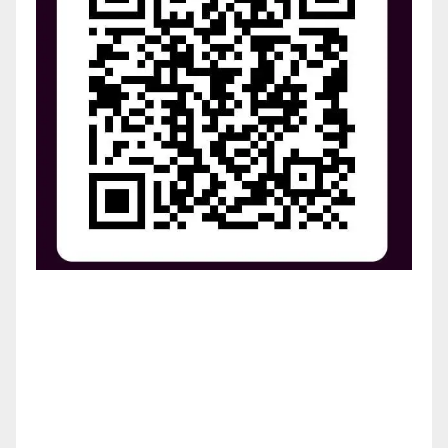
¡Apoya el crecimiento de Revista Chocó!
¡Necesitamos tu ayuda para llevar nuestra revista al
siguiente nivel! Tu donación hace la diferencia.
¡Únete a nosotros para inspirar, informar y conectar
a nuestra comunidad!