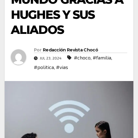
HUGHES Y SUS
ALIADOS
Por
Redacción Revista Chocó
#choco
,
#familia
,
JUL 23, 2024
#politica
,
#vias