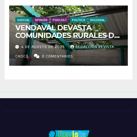
JUDICIAL
OPINIÓN
PODCAST
POLÍTICA
REGIONAL
VENDAVAL DEVASTA
COMUNIDADES RURALES DE
RIOSUCIO: ESCUELAS,
4 DE AGOSTO DE 2026
REDACCIÓN REVISTA
VIVIENDAS Y CEMENTERIO
ENTRE LOS AFECTADOS
CHOCÓ
0 COMENTARIOS