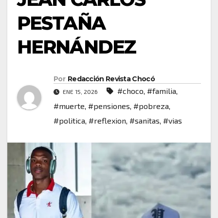
PESTAÑA
HERNÁNDEZ
Por
Redacción Revista Chocó
#choco
,
#familia
,
ENE 15, 2026
#muerte
,
#pensiones
,
#pobreza
,
#politica
,
#reflexion
,
#sanitas
,
#vias