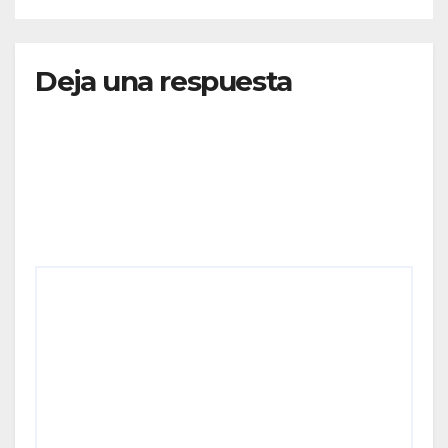
CONECTIVIDAD
Deja una respuesta
Tu dirección de correo electrónico no será
publicada.
Los campos obligatorios están marcados
con
*
Comentario
*