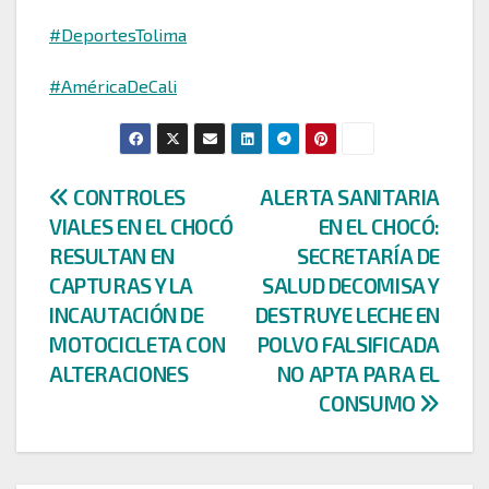
#DeportesTolima
#AméricaDeCali
Navegación
CONTROLES
ALERTA SANITARIA
VIALES EN EL CHOCÓ
EN EL CHOCÓ:
de
RESULTAN EN
SECRETARÍA DE
entradas
CAPTURAS Y LA
SALUD DECOMISA Y
INCAUTACIÓN DE
DESTRUYE LECHE EN
MOTOCICLETA CON
POLVO FALSIFICADA
ALTERACIONES
NO APTA PARA EL
CONSUMO