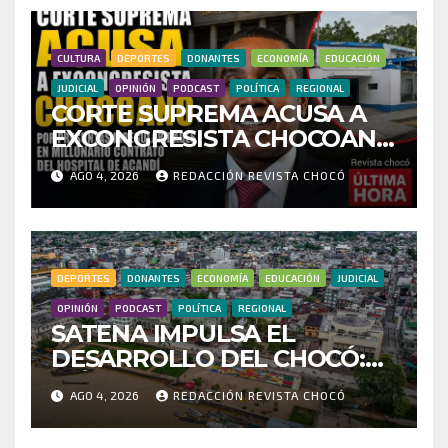
FRAUDE
CULTURA
DEPORTES
DONANTES
ECONOMÍA
EDUCACIÓN
JUDICIAL
OPINIÓN
PODCAST
POLÍTICA
REGIONAL
CORTE SUPREMA ACUSA A
EXCONGRESISTA CHOCOANO
POR PRESUNTAS
AGO 4, 2026
REDACCIÓN REVISTA CHOCÓ
IRREGULARIDADES EN
MILLONARIO CONTRATO
DEL HOSPITAL DE ACANDÍ
DEPORTES
DONANTES
ECONOMÍA
EDUCACIÓN
JUDICIAL
OPINIÓN
PODCAST
POLÍTICA
REGIONAL
SATENA IMPULSA EL
DESARROLLO DEL CHOCÓ:
MÁS DE 35 MIL PASAJEROS
AGO 4, 2026
REDACCIÓN REVISTA CHOCÓ
MOVILIZADOS Y NUEVAS
RUTAS FORTALECEN LA