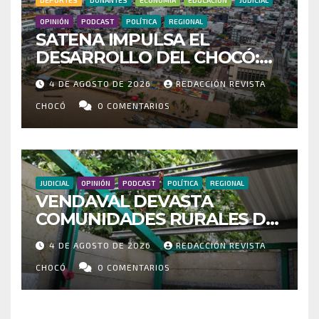
DEPORTES
DONANTES
ECONOMÍA
EDUCACIÓN
JUDICIAL
OPINIÓN
PODCAST
POLÍTICA
REGIONAL
SATENA IMPULSA EL
DESARROLLO DEL CHOCÓ:
MÁS DE 35 MIL PASAJEROS
4 DE AGOSTO DE 2026
REDACCIÓN REVISTA
MOVILIZADOS Y NUEVAS
RUTAS FORTALECEN LA
CHOCÓ
0 COMENTARIOS
CONECTIVIDAD
JUDICIAL
OPINIÓN
PODCAST
POLÍTICA
REGIONAL
VENDAVAL DEVASTA
COMUNIDADES RURALES DE
RIOSUCIO: ESCUELAS,
4 DE AGOSTO DE 2026
REDACCIÓN REVISTA
VIVIENDAS Y CEMENTERIO
ENTRE LOS AFECTADOS
CHOCÓ
0 COMENTARIOS