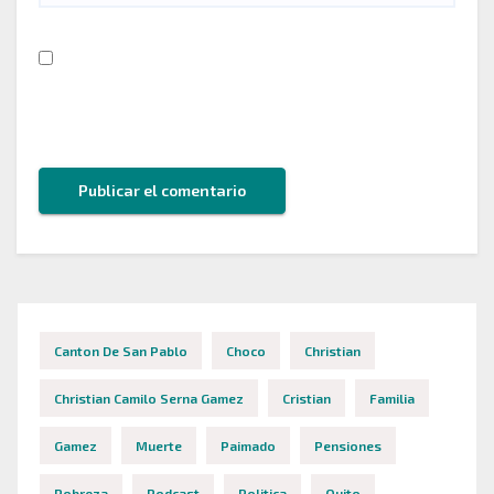
Guarda mi nombre, correo electrónico y web en
este navegador para la próxima vez que comente.
Canton De San Pablo
Choco
Christian
Christian Camilo Serna Gamez
Cristian
Familia
Gamez
Muerte
Paimado
Pensiones
Pobreza
Podcast
Politica
Quito