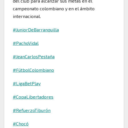
del club para alcanzar sus metas en el
campeonato colombiano y en el ámbito
internacional.
#JuniorDeBarranquilla
#PachoVidal
#JeanCarlosPestaña
#FútbolColombiano
#LigaBetPlay
#CopaLibertadores
#RefuerzoTiburón
#Chocó