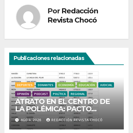
Por
Redacción
Revista Chocó
Publicaciones relacionadas
DEPORTES
DONANTES
ECONOMÍA
EDUCACIÓN
JUDICIAL
OPINIÓN
PODCAST
POLÍTICA
REGIONAL
ATRATO EN EL CENTRO DE
LA POLÉMICA: PACTO
HISTÓRICO CUESTIONA
AGO 4, 2026
REDACCIÓN REVISTA CHOCÓ
CENSO ELECTORAL Y PIDE
INVESTIGAR PRESUNTO