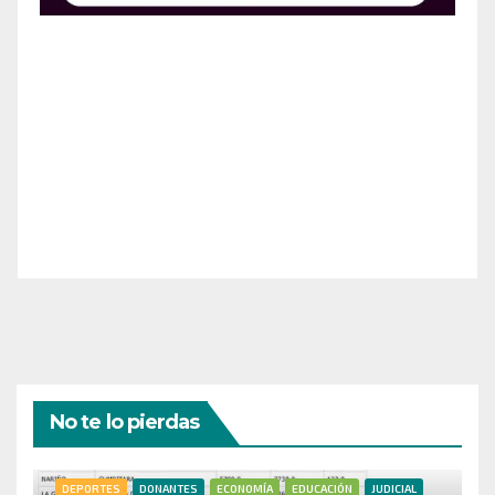
¡Apoya el crecimiento de Revista Chocó!
¡Necesitamos tu ayuda para llevar nuestra revista al
siguiente nivel! Tu donación hace la diferencia.
¡Únete a nosotros para inspirar, informar y conectar
a nuestra comunidad!
¡Gracias por tu generosidad!
No te lo pierdas
DEPORTES
DONANTES
ECONOMÍA
EDUCACIÓN
JUDICIAL