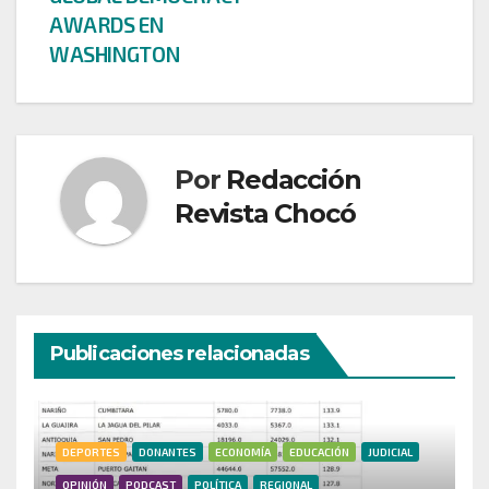
AWARDS EN
WASHINGTON
Por
Redacción
Revista Chocó
Publicaciones relacionadas
DEPORTES
DONANTES
ECONOMÍA
EDUCACIÓN
JUDICIAL
OPINIÓN
PODCAST
POLÍTICA
REGIONAL