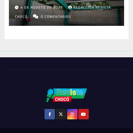
RIOSUCIO: ESCUELAS,
4 DE AGOSTO DE 2026
REDACCIÓN REVISTA
VIVIENDAS Y CEMENTERIO
ENTRE LOS AFECTADOS
CHOCÓ
0 COMENTARIOS