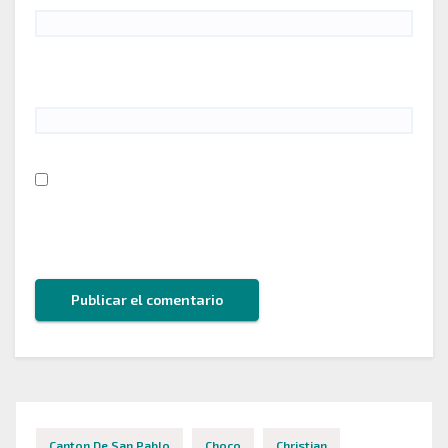
Web
Guarda mi nombre, correo electrónico y web en
este navegador para la próxima vez que comente.
Canton De San Pablo
Choco
Christian