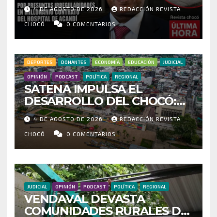
POR PRESUNTAS
4 DE AGOSTO DE 2026
REDACCIÓN REVISTA
IRREGULARIDADES EN
MILLONARIO CONTRATO DEL
CHOCÓ
0 COMENTARIOS
HOSPITAL DE ACANDÍ
DEPORTES
DONANTES
ECONOMÍA
EDUCACIÓN
JUDICIAL
OPINIÓN
PODCAST
POLÍTICA
REGIONAL
SATENA IMPULSA EL
DESARROLLO DEL CHOCÓ:
MÁS DE 35 MIL PASAJEROS
4 DE AGOSTO DE 2026
REDACCIÓN REVISTA
MOVILIZADOS Y NUEVAS
RUTAS FORTALECEN LA
CHOCÓ
0 COMENTARIOS
CONECTIVIDAD
JUDICIAL
OPINIÓN
PODCAST
POLÍTICA
REGIONAL
VENDAVAL DEVASTA
COMUNIDADES RURALES DE