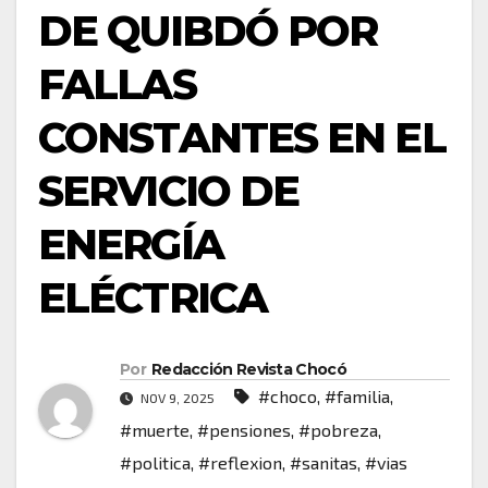
DE QUIBDÓ POR
FALLAS
CONSTANTES EN EL
SERVICIO DE
ENERGÍA
ELÉCTRICA
Por
Redacción Revista Chocó
#choco
,
#familia
,
NOV 9, 2025
#muerte
,
#pensiones
,
#pobreza
,
#politica
,
#reflexion
,
#sanitas
,
#vias