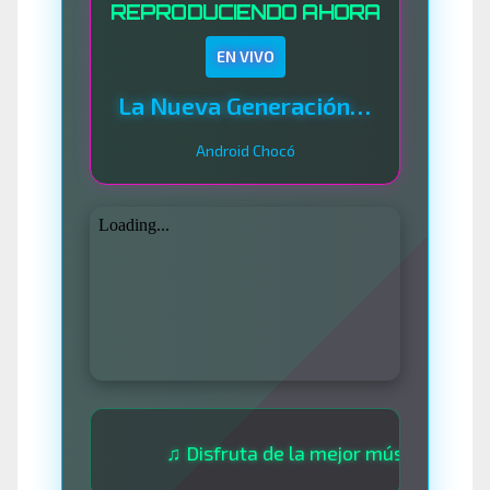
REPRODUCIENDO AHORA
EN VIVO
La Nueva Generación Del Sistema
Android Chocó
♫ Disfruta de la mejor música las 24 horas 