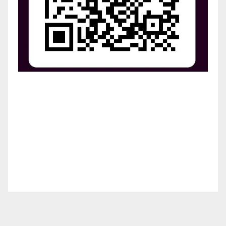
¡Apoya el crecimiento de Revista Chocó!
¡Necesitamos tu ayuda para llevar nuestra revista al
siguiente nivel! Tu donación hace la diferencia.
¡Únete a nosotros para inspirar, informar y conectar
a nuestra comunidad!
¡Gracias por tu generosidad!