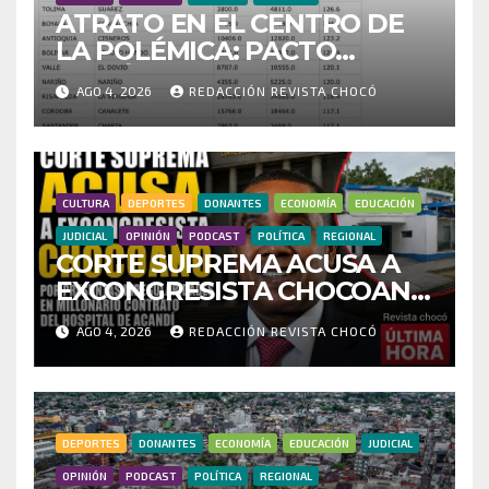
ATRATO EN EL CENTRO DE
LA POLÉMICA: PACTO
HISTÓRICO CUESTIONA
AGO 4, 2026
REDACCIÓN REVISTA CHOCÓ
CENSO ELECTORAL Y PIDE
INVESTIGAR PRESUNTO
FRAUDE
CULTURA
DEPORTES
DONANTES
ECONOMÍA
EDUCACIÓN
JUDICIAL
OPINIÓN
PODCAST
POLÍTICA
REGIONAL
CORTE SUPREMA ACUSA A
EXCONGRESISTA CHOCOANO
POR PRESUNTAS
AGO 4, 2026
REDACCIÓN REVISTA CHOCÓ
IRREGULARIDADES EN
MILLONARIO CONTRATO
DEL HOSPITAL DE ACANDÍ
DEPORTES
DONANTES
ECONOMÍA
EDUCACIÓN
JUDICIAL
OPINIÓN
PODCAST
POLÍTICA
REGIONAL