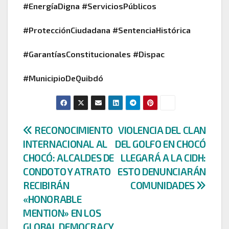
#EnergíaDigna #ServiciosPúblicos
#ProtecciónCiudadana #SentenciaHistórica
#GarantíasConstitucionales #Dispac
#MunicipioDeQuibdó
Navegación
RECONOCIMIENTO
VIOLENCIA DEL CLAN
INTERNACIONAL AL
DEL GOLFO EN CHOCÓ
de
CHOCÓ: ALCALDES DE
LLEGARÁ A LA CIDH:
entradas
CONDOTO Y ATRATO
ESTO DENUNCIARÁN
RECIBIRÁN
COMUNIDADES
«HONORABLE
MENTION» EN LOS
GLOBAL DEMOCRACY