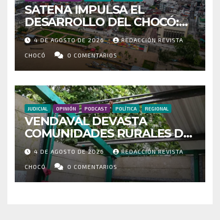
SATENA IMPULSA EL
DESARROLLO DEL CHOCÓ:
MÁS DE 35 MIL PASAJEROS
4 DE AGOSTO DE 2026
REDACCIÓN REVISTA
MOVILIZADOS Y NUEVAS
RUTAS FORTALECEN LA
CHOCÓ
0 COMENTARIOS
CONECTIVIDAD
JUDICIAL
OPINIÓN
PODCAST
POLÍTICA
REGIONAL
VENDAVAL DEVASTA
COMUNIDADES RURALES DE
RIOSUCIO: ESCUELAS,
4 DE AGOSTO DE 2026
REDACCIÓN REVISTA
VIVIENDAS Y CEMENTERIO
ENTRE LOS AFECTADOS
CHOCÓ
0 COMENTARIOS