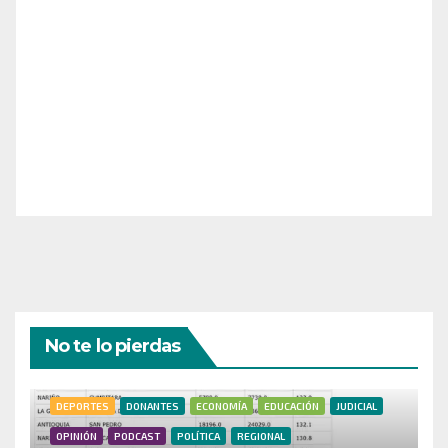
¡Apoya el crecimiento de Revista Chocó!
¡Necesitamos tu ayuda para llevar nuestra revista al
siguiente nivel! Tu donación hace la diferencia.
¡Únete a nosotros para inspirar, informar y conectar
a nuestra comunidad!
¡Gracias por tu generosidad!
No te lo pierdas
DEPORTES
DONANTES
ECONOMÍA
EDUCACIÓN
JUDICIAL
OPINIÓN
PODCAST
POLÍTICA
REGIONAL