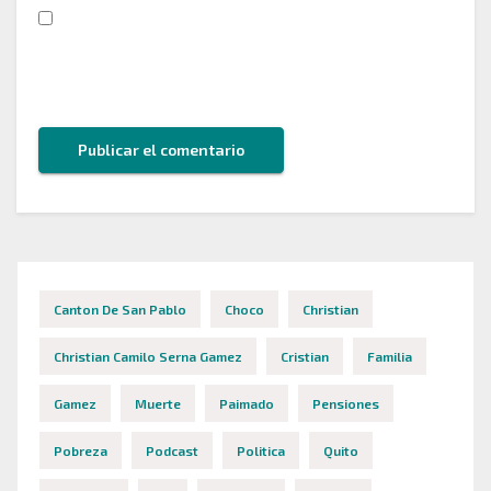
Guarda mi nombre, correo electrónico y web en
este navegador para la próxima vez que comente.
Canton De San Pablo
Choco
Christian
Christian Camilo Serna Gamez
Cristian
Familia
Gamez
Muerte
Paimado
Pensiones
Pobreza
Podcast
Politica
Quito