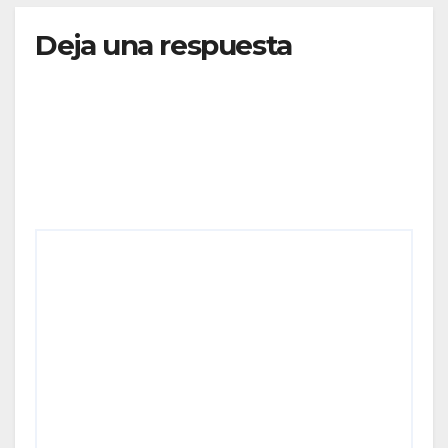
Deja una respuesta
Tu dirección de correo electrónico no será
publicada.
Los campos obligatorios están marcados
con
*
Comentario
*