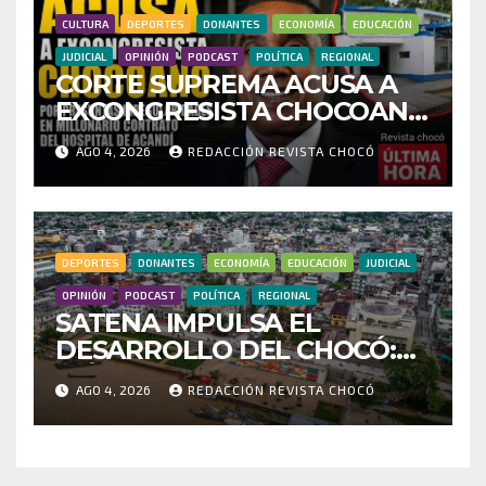
CULTURA
DEPORTES
DONANTES
ECONOMÍA
EDUCACIÓN
JUDICIAL
OPINIÓN
PODCAST
POLÍTICA
REGIONAL
CORTE SUPREMA ACUSA A
EXCONGRESISTA CHOCOANO
POR PRESUNTAS
AGO 4, 2026
REDACCIÓN REVISTA CHOCÓ
IRREGULARIDADES EN
MILLONARIO CONTRATO
DEL HOSPITAL DE ACANDÍ
DEPORTES
DONANTES
ECONOMÍA
EDUCACIÓN
JUDICIAL
OPINIÓN
PODCAST
POLÍTICA
REGIONAL
SATENA IMPULSA EL
DESARROLLO DEL CHOCÓ:
MÁS DE 35 MIL PASAJEROS
AGO 4, 2026
REDACCIÓN REVISTA CHOCÓ
MOVILIZADOS Y NUEVAS
RUTAS FORTALECEN LA
CONECTIVIDAD