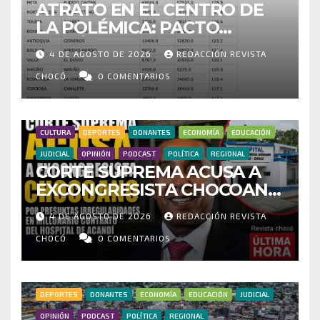
ATRATO EN EL CENTRO DE
LA POLÉMICA: PACTO
HISTÓRICO CUESTIONA
4 DE AGOSTO DE 2026
REDACCIÓN REVISTA
CENSO ELECTORAL Y PIDE
INVESTIGAR PRESUNTO
CHOCÓ
0 COMENTARIOS
FRAUDE
CULTURA
DEPORTES
DONANTES
ECONOMÍA
EDUCACIÓN
JUDICIAL
OPINIÓN
PODCAST
POLÍTICA
REGIONAL
CORTE SUPREMA ACUSA A
EXCONGRESISTA CHOCOANO
POR PRESUNTAS
4 DE AGOSTO DE 2026
REDACCIÓN REVISTA
IRREGULARIDADES EN
MILLONARIO CONTRATO DEL
CHOCÓ
0 COMENTARIOS
HOSPITAL DE ACANDÍ
DEPORTES
DONANTES
ECONOMÍA
EDUCACIÓN
JUDICIAL
OPINIÓN
PODCAST
POLÍTICA
REGIONAL