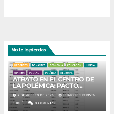
¡Gracias por tu generosidad!
No te lo pierdas
DEPORTES
DONANTES
ECONOMÍA
EDUCACIÓN
JUDICIAL
OPINIÓN
PODCAST
POLÍTICA
REGIONAL
ATRATO EN EL CENTRO DE
LA POLÉMICA: PACTO
HISTÓRICO CUESTIONA
4 DE AGOSTO DE 2026
REDACCIÓN REVISTA
CENSO ELECTORAL Y PIDE
INVESTIGAR PRESUNTO
CHOCÓ
0 COMENTARIOS
FRAUDE