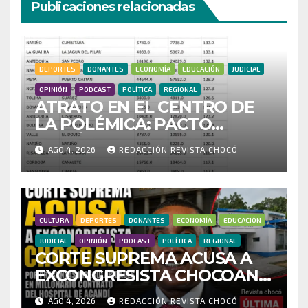
Publicaciones relacionadas
DEPORTES
DONANTES
ECONOMÍA
EDUCACIÓN
JUDICIAL
OPINIÓN
PODCAST
POLÍTICA
REGIONAL
ATRATO EN EL CENTRO DE
LA POLÉMICA: PACTO
HISTÓRICO CUESTIONA
AGO 4, 2026
REDACCIÓN REVISTA CHOCÓ
CENSO ELECTORAL Y PIDE
INVESTIGAR PRESUNTO
FRAUDE
CULTURA
DEPORTES
DONANTES
ECONOMÍA
EDUCACIÓN
JUDICIAL
OPINIÓN
PODCAST
POLÍTICA
REGIONAL
CORTE SUPREMA ACUSA A
EXCONGRESISTA CHOCOANO
POR PRESUNTAS
AGO 4, 2026
REDACCIÓN REVISTA CHOCÓ