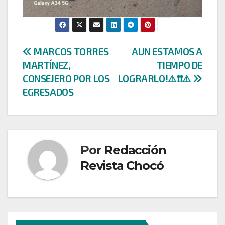
Navegación
MARCOS TORRES
AUN ESTAMOS A
MARTÍNEZ,
TIEMPO DE
de
CONSEJERO POR LOS
LOGRARLO!⚠️❗❗⚠️
entradas
EGRESADOS
Por
Redacción
Revista Chocó