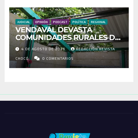
JUDICIAL
OPINIÓN
PODCAST
POLÍTICA
REGIONAL
VENDAVAL DEVASTA
COMUNIDADES RURALES DE
RIOSUCIO: ESCUELAS,
4 DE AGOSTO DE 2026
REDACCIÓN REVISTA
VIVIENDAS Y CEMENTERIO
ENTRE LOS AFECTADOS
CHOCÓ
0 COMENTARIOS