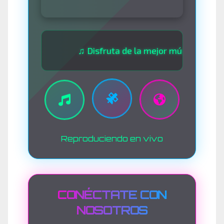
♫ Disfruta de la mejor música las 24 horas 
Reproduciendo en vivo
CONÉCTATE CON
NOSOTROS