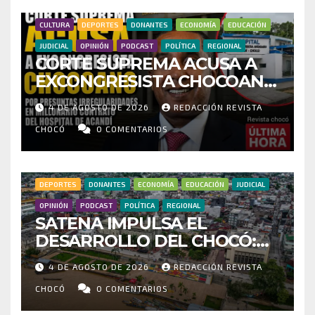
CULTURA
DEPORTES
DONANTES
ECONOMÍA
EDUCACIÓN
JUDICIAL
OPINIÓN
PODCAST
POLÍTICA
REGIONAL
CORTE SUPREMA ACUSA A
EXCONGRESISTA CHOCOANO
POR PRESUNTAS
4 DE AGOSTO DE 2026
REDACCIÓN REVISTA
IRREGULARIDADES EN
MILLONARIO CONTRATO DEL
CHOCÓ
0 COMENTARIOS
HOSPITAL DE ACANDÍ
DEPORTES
DONANTES
ECONOMÍA
EDUCACIÓN
JUDICIAL
OPINIÓN
PODCAST
POLÍTICA
REGIONAL
SATENA IMPULSA EL
DESARROLLO DEL CHOCÓ:
MÁS DE 35 MIL PASAJEROS
4 DE AGOSTO DE 2026
REDACCIÓN REVISTA
MOVILIZADOS Y NUEVAS
RUTAS FORTALECEN LA
CHOCÓ
0 COMENTARIOS
CONECTIVIDAD