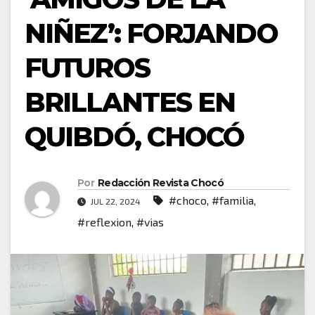
NIÑEZ’: FORJANDO
FUTUROS
BRILLANTES EN
QUIBDÓ, CHOCÓ
Por
Redacción Revista Chocó
#choco
,
#familia
,
JUL 22, 2024
#reflexion
,
#vias