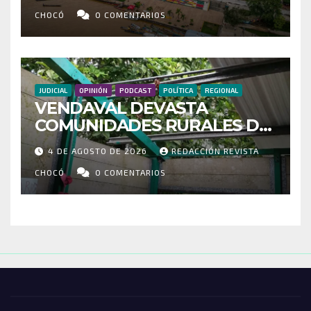
MOVILIZADOS Y NUEVAS
RUTAS FORTALECEN LA
CHOCÓ
0 COMENTARIOS
CONECTIVIDAD
JUDICIAL
OPINIÓN
PODCAST
POLÍTICA
REGIONAL
VENDAVAL DEVASTA
COMUNIDADES RURALES DE
RIOSUCIO: ESCUELAS,
4 DE AGOSTO DE 2026
REDACCIÓN REVISTA
VIVIENDAS Y CEMENTERIO
ENTRE LOS AFECTADOS
CHOCÓ
0 COMENTARIOS