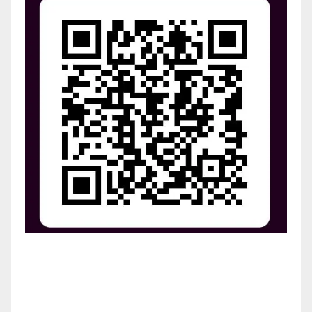
¡Apoya el crecimiento de Revista Chocó!
¡Necesitamos tu ayuda para llevar nuestra revista al
siguiente nivel! Tu donación hace la diferencia.