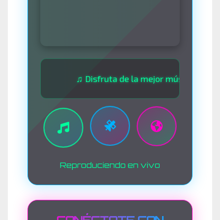
♫ Disfruta de la mejor música las 24 horas
Reproduciendo en vivo
CONÉCTATE CON