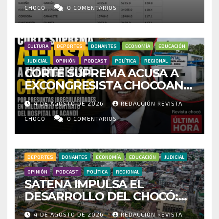
INVESTIGAR PRESUNTO
CHOCÓ
0 COMENTARIOS
FRAUDE
CULTURA
DEPORTES
DONANTES
ECONOMÍA
EDUCACIÓN
JUDICIAL
OPINIÓN
PODCAST
POLÍTICA
REGIONAL
CORTE SUPREMA ACUSA A
EXCONGRESISTA CHOCOANO
POR PRESUNTAS
4 DE AGOSTO DE 2026
REDACCIÓN REVISTA
IRREGULARIDADES EN
MILLONARIO CONTRATO DEL
CHOCÓ
0 COMENTARIOS
HOSPITAL DE ACANDÍ
DEPORTES
DONANTES
ECONOMÍA
EDUCACIÓN
JUDICIAL
OPINIÓN
PODCAST
POLÍTICA
REGIONAL
SATENA IMPULSA EL
DESARROLLO DEL CHOCÓ:
MÁS DE 35 MIL PASAJEROS
4 DE AGOSTO DE 2026
REDACCIÓN REVISTA