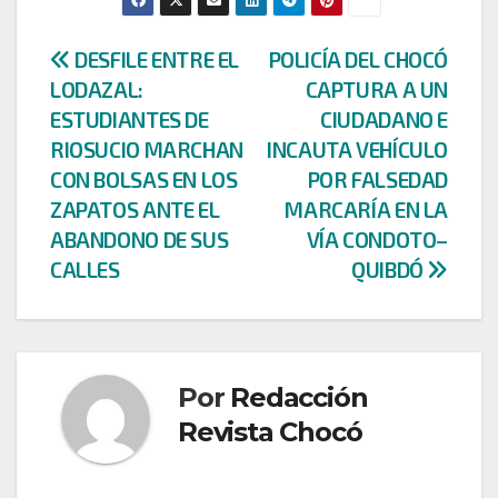
Navegación
DESFILE ENTRE EL
POLICÍA DEL CHOCÓ
LODAZAL:
CAPTURA A UN
de
ESTUDIANTES DE
CIUDADANO E
entradas
RIOSUCIO MARCHAN
INCAUTA VEHÍCULO
CON BOLSAS EN LOS
POR FALSEDAD
ZAPATOS ANTE EL
MARCARÍA EN LA
ABANDONO DE SUS
VÍA CONDOTO–
CALLES
QUIBDÓ
Por
Redacción
Revista Chocó