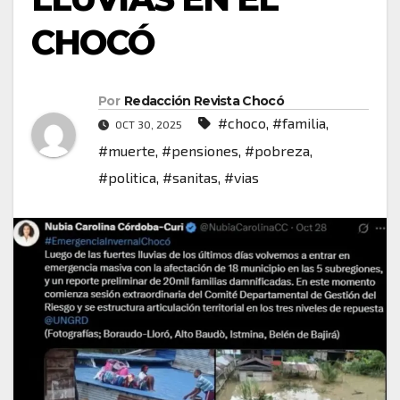
CHOCÓ
Por
Redacción Revista Chocó
#choco
,
#familia
,
OCT 30, 2025
#muerte
,
#pensiones
,
#pobreza
,
#politica
,
#sanitas
,
#vias