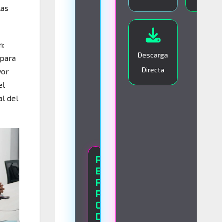
las
I
V
O
n:
Descarga
 para
Directa
yor
el
l del
R
E
P
R
O
D