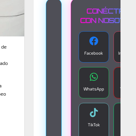
T
CONÉCTATE
R
CON NOSOTR
A
N
o de
S
Facebook
Instagra
M
rado
I
S
I
a
WhatsApp
YouTub
peo
Ó
N
E
N
TikTok
Google
V
Play